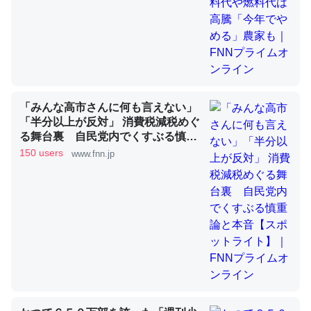
昆虫ってカルシウム少ないのか。知らんかった。調べたら
コオロギのカルシウム分はエビの600分の1程度。
─ニュース :: 【研究発表】昆虫学の大問題＝「昆虫はなぜ海にいな
いのか」に関する新仮説
「みんな高市さんに何も言えない」
「半分以上が反対」 消費税減税めぐ
る舞台裏 自民党内でくすぶる慎重
論と本音【スポットライト】｜FNN
150 users
www.fnn.jp
プライムオンライン
論文では「淡水はカルシウムも酸素も不足してて両方に不
利だから両方が拮抗してるのでは」とあって面白い。海に
いる鋏角類（カブトガニ・ウミグモ）はカルシウムを使わ
ずキチンを強化してる筈だが、酵素が違うのか？
─ニュース :: 【研究発表】昆虫学の大問題＝「昆虫はなぜ海にいな
いのか」に関する新仮説