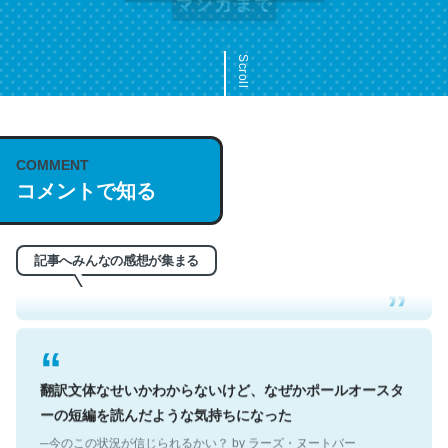
Scroll
COMMENT
これは名文。彼はとてもクレバーなんだろうなと凄く思
コメントで知る
う。英語少しでも読める人は原文もお勧め。自分はこの流
れ好き。Let’s Fucking Go. Then Covid hit. Shit.
─今のこの状況が信じられるかい？ by ラーズ・ヌートバー
記事へみんなの感想が集まる
翻訳文体なせいかわからないけど、なぜかポールオースタ
ーの短編を読んだような気持ちになった
─今のこの状況が信じられるかい？ by ラーズ・ヌートバー