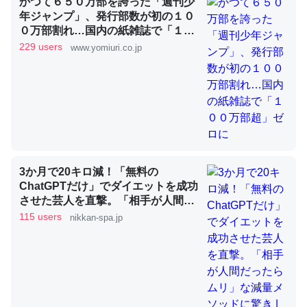
かつて６５０万部を誇った「週刊少
年ジャンプ」、発行部数が初の１０
０万部割れ…国内の紙雑誌で「１０
これを元に考えるとカルシウムを大量に使う脊椎動物と貝
０万部超」ゼロに
229 users
www.yomiuri.co.jp
類は苦労してるんだな…。腹足類だと殻を無くしてナメク
ジになったり努力してるし。
─ニュース :: 【研究発表】昆虫学の大問題＝「昆虫はなぜ海にいな
いのか」に関する新仮説
3か月で20キロ減！「無料の
ChatGPTだけ」でダイエットを成功
ウチもEchoを実家に置いて４年。でたまに覗いてる。ぼ
させた芸人を直撃。「相手が人間だ
ちぼちRingも置こうかと画策中。あと、Googleマップで
ったらムリ」な減量メソッドに驚き
115 users
nikkan-spa.jp
位置情報を共有してる。電池残量や充電中かが分かるので
| 日刊SPA!
これ見て生きてるなって分かる。
─たまにLINEするくらいだった遠方の父67歳と僕。ITツール導入で
コミュニケーションが劇的に変化した｜tayorini by LIFULL介護