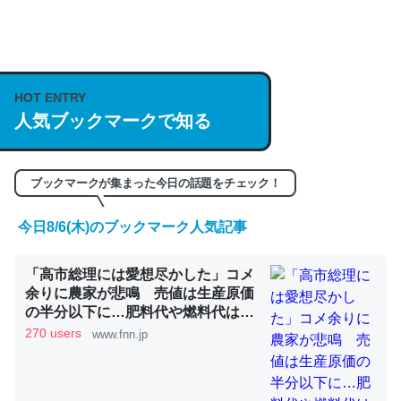
何気にChatGPTの仕組み、特に「トークン」について解
説してる記事が少ないので貴重な良記事。/続編来た
https://isobe324649.hatenablog.com/entry/2023/03/27
HOT ENTRY
/064121
人気ブックマークで知る
─GPTの仕組みと限界についての考察（１） - conceptualization
ブックマークが集まった今日の話題をチェック！
今日8/6(木)のブックマーク人気記事
これは良記事。32768トークンだと英語小説100ページ分
「高市総理には愛想尽かした」コメ
くらい。小説でいう「ずっと前の伏線」は回収されないけ
余りに農家が悲鳴 売値は生産原価
ど、短期記憶というには多い分量。進化すればするほど分
の半分以下に…肥料代や燃料代は高
かりやすく強くなりそう
騰「今年でやめる」農家も｜FNNプ
270 users
www.fnn.jp
─GPTの仕組みと限界についての考察（１） - conceptualization
ライムオンライン