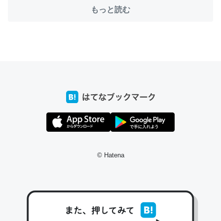
─たまにLINEするくらいだった遠方の父67歳と僕。ITツール導入で
もっと読む
コミュニケーションが劇的に変化した｜tayorini by LIFULL介護
これ作ろう。/早速夕食に作った！本当にスナップえんどう
が止まらなくなった…！生のにんにくが結構効いてるの
で、気になる場合はにんにくだけ加熱してから加えたりガ
ーリックパウダーで代用してもいいかも。
─野菜が止まらなくなる南フランス発祥の万能ソース「アイオリソ
ース」の作り方をビストロ居酒屋のシェフに聞いてみた - メシ通 | ホ
ットペッパーグルメ
© Hatena
スペインにもアリオリソースがあり、それも美味しいんだ
けど、読み方が違うだけで同じものを指すのか、また違う