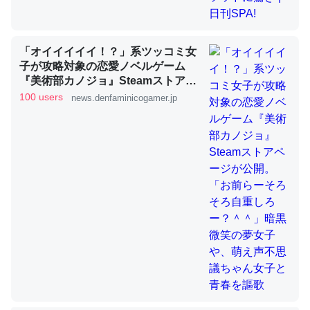
「オイイイイイ！？」系ツッコミ女
ちょうど同じ理由でEcho Show 8を設定中でした。Prime
子が攻略対象の恋愛ノベルゲーム
とかSpotifyを支払う孝行もできる。一生で親と会える残
『美術部カノジョ』Steamストアペ
り時間を日数にすると1週間とかの人が多いそうだけど、
ージが公開。「お前らーそろそろ自
100 users
news.denfaminicogamer.jp
それを実質100倍以上に伸ばす効果があるはず……
重しろー？＾＾」暗黒微笑の夢女子
や、萌え声不思議ちゃん女子と青春
─たまにLINEするくらいだった遠方の父67歳と僕。ITツール導入で
コミュニケーションが劇的に変化した｜tayorini by LIFULL介護
を謳歌
私も3年前ぐらいに祖母の家に設置した。ポケットWifiみ
たいなのでネット環境作ったけどAlexaしか使わないので
回線代ほとんどかからないですよ。参考：
https://toyoshi.hatenablog.com/entry/2019/05/15/1805
34