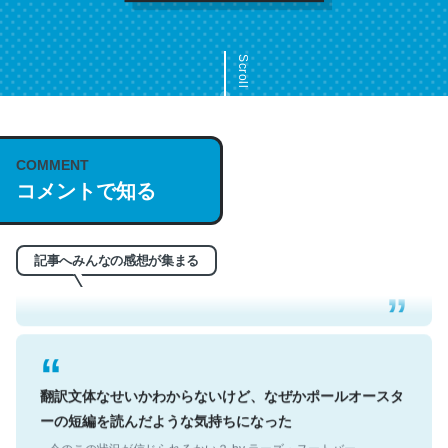
Scroll
COMMENT
これは名文。彼はとてもクレバーなんだろうなと凄く思
コメントで知る
う。英語少しでも読める人は原文もお勧め。自分はこの流
れ好き。Let’s Fucking Go. Then Covid hit. Shit.
─今のこの状況が信じられるかい？ by ラーズ・ヌートバー
記事へみんなの感想が集まる
翻訳文体なせいかわからないけど、なぜかポールオースタ
ーの短編を読んだような気持ちになった
─今のこの状況が信じられるかい？ by ラーズ・ヌートバー