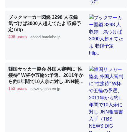
ブックマーカー図鑑 3298 人収録
昆虫ってカルシウム少ないのか。知らんかった。調べたら
気づけば3000人超えてたよ 収録予
コオロギのカルシウム分はエビの600分の1程度。
定 http..
406 users
anond.hatelabo.jp
─ニュース :: 【研究発表】昆虫学の大問題＝「昆虫はなぜ海にいな
いのか」に関する新仮説
韓国サッカー協会 外国人審判に“性
接待” W杯や五輪の予選、2011年か
論文では「淡水はカルシウムも酸素も不足してて両方に不
ら約1年間で10人余に対し JNN報告
利だから両方が拮抗してるのでは」とあって面白い。海に
書入手（TBS NEWS DIG Powered
153 users
news.yahoo.co.jp
by JNN） - Yahoo!ニュース
いる鋏角類（カブトガニ・ウミグモ）はカルシウムを使わ
ずキチンを強化してる筈だが、酵素が違うのか？
─ニュース :: 【研究発表】昆虫学の大問題＝「昆虫はなぜ海にいな
いのか」に関する新仮説