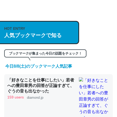
何気にChatGPTの仕組み、特に「トークン」について解
説してる記事が少ないので貴重な良記事。/続編来た
https://isobe324649.hatenablog.com/entry/2023/03/27
HOT ENTRY
人気ブックマークで知る
/064121
─GPTの仕組みと限界についての考察（１） - conceptualization
ブックマークが集まった今日の話題をチェック！
今日8/8(土)のブックマーク人気記事
これは良記事。32768トークンだと英語小説100ページ分
「好きなことを仕事にしたい」若者
くらい。小説でいう「ずっと前の伏線」は回収されないけ
への豊田章男の回答が正論すぎて、
ど、短期記憶というには多い分量。進化すればするほど分
ぐうの音も出なかった
かりやすく強くなりそう
159 users
diamond.jp
─GPTの仕組みと限界についての考察（１） - conceptualization