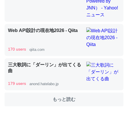
これを元に考えるとカルシウムを大量に使う脊椎動物と貝
類は苦労してるんだな…。腹足類だと殻を無くしてナメク
Web API設計の現在地2026 - Qiita
ジになったり努力してるし。
─ニュース :: 【研究発表】昆虫学の大問題＝「昆虫はなぜ海にいな
いのか」に関する新仮説
170 users
qiita.com
三大歌詞に「ダーリン」が出てくる
曲
ウチもEchoを実家に置いて４年。でたまに覗いてる。ぼ
179 users
anond.hatelabo.jp
ちぼちRingも置こうかと画策中。あと、Googleマップで
位置情報を共有してる。電池残量や充電中かが分かるので
もっと読む
これ見て生きてるなって分かる。
─たまにLINEするくらいだった遠方の父67歳と僕。ITツール導入で
コミュニケーションが劇的に変化した｜tayorini by LIFULL介護