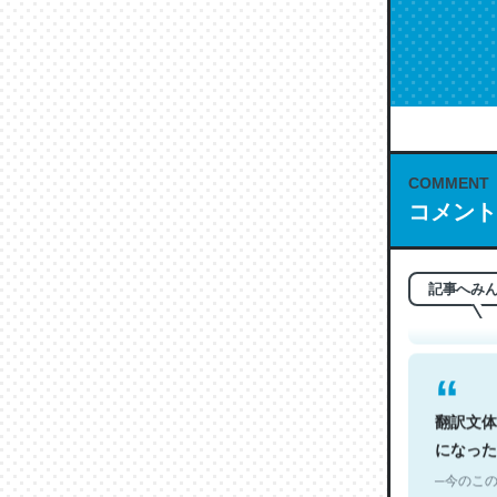
COMMENT
これは名
コメント
もお勧め。自
─今のこの
記事へみ
翻訳文体
になった
─今のこの