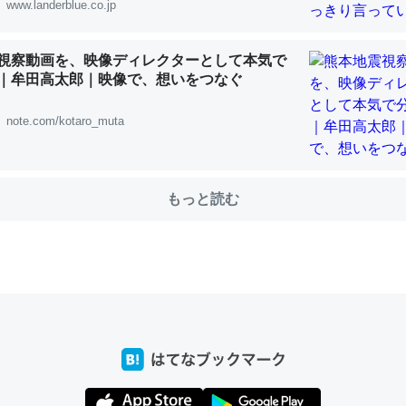
www.landerblue.co.jp
choを実家に置いて４年。でたまに覗いてる。ぼちぼちRingも置こう
視察動画を、映像ディレクターとして本気で
｜牟田高太郎｜映像で、想いをつなぐ
、Googleマップで位置情報を共有してる。電池残量や充電中かが分か
きてるなって分かる。
note.com/kotaro_muta
INEするくらいだった遠方の父67歳と僕。ITツール導入でコミュニケーションが劇
ni by LIFULL介護
もっと読む
じ理由でEcho Show 8を設定中でした。PrimeとかSpotifyを支払
生で親と会える残り時間を日数にすると1週間とかの人が多いそうだけ
00倍以上に伸ばす効果があるはず……
INEするくらいだった遠方の父67歳と僕。ITツール導入でコミュニケーションが劇
ni by LIFULL介護