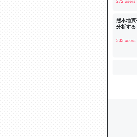
272 users
ウチもE
熊本地震
分析する
中。あと
れ見て生
333 users
─たまにL
た｜tayori
ちょうど同
きる。一
を実質1
─たまにL
た｜tayori