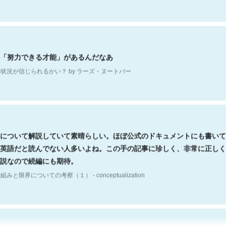
「努力できる才能」があるんだなあ
状況が信じられるかい？ by ラーズ・ヌートバー
について解説していて素晴らしい。ほぼ公式のドキュメントにも書いて
英語だと読んでない人多いよね。この手の記事に珍しく、非常に正しく
説なので続編にも期待。
組みと限界についての考察（１） - conceptualization