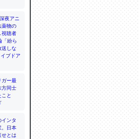
てるので
使わずキ
…。腹足