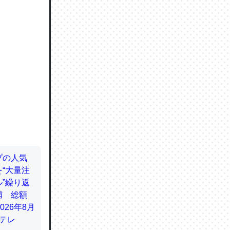
ので貴重
064121
ずっと前
ど分かり
分はエビ