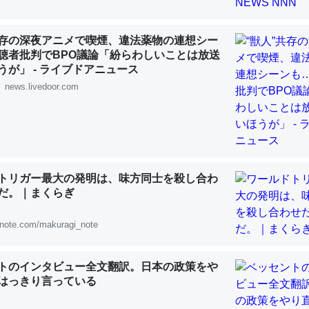
共存の深夜アニメで喫煙、違法薬物の連想シー
聴者批判でBPO議論「紛らわしいことは放送
うが」 - ライブドアニュース
news.livedoor.com
「淡水はカルシウムも酸素も不足してて両方に不利だから両方が拮抗し
って面白い。海にいる鋏角類（カブトガニ・ウミグモ）はカルシウムを
化してる筈だが、酵素が違うのか？
 :: 【研究発表】昆虫学の大問題＝「昆虫はなぜ海にいないのか」に関する新仮説
トリガー最大の発明は、味方同士を殺し合わ
だ。｜まくらぎ
note.com/makuragi_note
に考えるとカルシウムを大量に使う脊椎動物と貝類は苦労してるんだな
を無くしてナメクジになったり努力してるし。
 :: 【研究発表】昆虫学の大問題＝「昆虫はなぜ海にいないのか」に関する新仮説
トのインタビュー全文翻訳。日本の政策をや
はっきり言っている