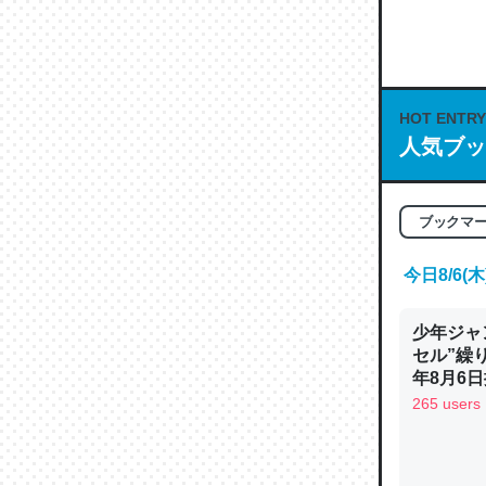
何気にC
な良記事。/続
─GPTの仕
HOT ENTRY
人気ブッ
これは良
ブックマ
の伏線」
やすく強
今日8/6
─GPTの仕
少年ジャ
セル”繰
年8月6日
265 users
昆虫って
の600
─ニュース