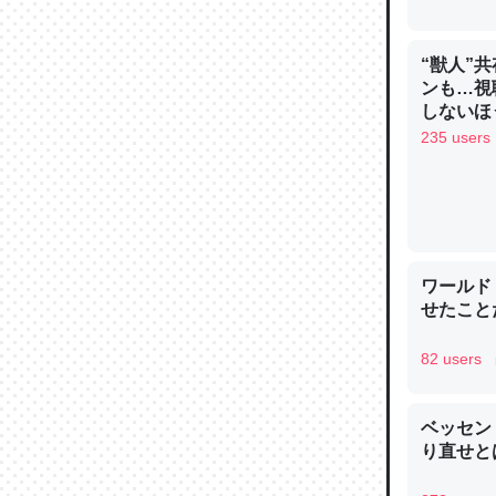
“獣人”
ンも…視
しないほ
235 users
論文では
は」とあ
チンを強
─ニュース
ワールド
せたこと
82 users
これを元
類だと殻
─ニュース
ベッセン
り直せと