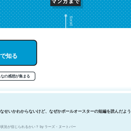
Scroll
文。彼はとてもクレバーなんだろうなと凄く思う。英語少しでも読める
で知る
分はこの流れ好き。Let’s Fucking Go. Then Covid hit. Shit.
状況が信じられるかい？ by ラーズ・ヌートバー
んなの感想が集まる
なせいかわからないけど、なぜかポールオースターの短編を読んだよう
状況が信じられるかい？ by ラーズ・ヌートバー