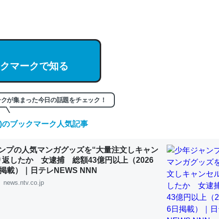
hatGPTの仕組み、特に「トークン」について解説してる記事が少ない
編来た https://isobe324649.hatenablog.com/entry/2023/03/27/
組みと限界についての考察（１） - conceptualization
クマークで知る
記事。32768トークンだと英語小説100ページ分くらい。小説でいう「
ークが集まった今日の話題をチェック！
は回収されないけど、短期記憶というには多い分量。進化すればするほ
くなりそう
(木)のブックマーク人気記事
組みと限界についての考察（１） - conceptualization
ンプの人気マンガグッズを“大量注文しキャン
り返したか 女逮捕 総額43億円以上（2026
掲載）｜日テレNEWS NNN
news.ntv.co.jp
カルシウム少ないのか。知らんかった。調べたらコオロギのカルシウム
分の1程度。
 :: 【研究発表】昆虫学の大問題＝「昆虫はなぜ海にいないのか」に関する新仮説