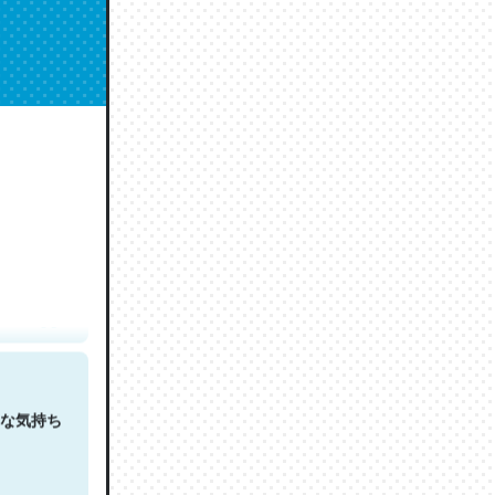
人は原文
な気持ち