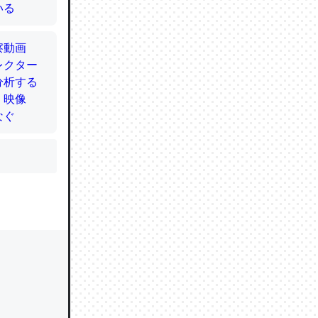
かと画策
るのでこ
的に変化し
う孝行もで
ど、それ
的に変化し