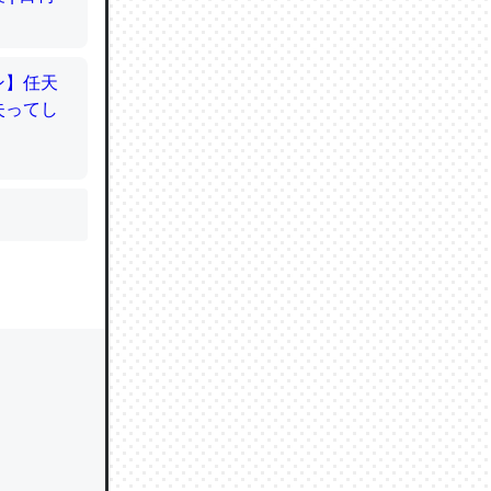
かと画策
るのでこ
的に変化し
う孝行もで
ど、それ
的に変化し