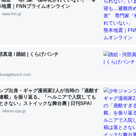
 :: 【研究発表】昆虫学の大問題＝「昆虫はなぜ海にいないのか」に関する新仮説
本地震｜FNNプライムオンライン
www.fnn.jp
「淡水はカルシウムも酸素も不足してて両方に不利だから両方が拮抗し
って面白い。海にいる鋏角類（カブトガニ・ウミグモ）はカルシウムを
河部真道 / 踏絵 | くらげバンチ
化してる筈だが、酵素が違うのか？
 :: 【研究発表】昆虫学の大問題＝「昆虫はなぜ海にいないのか」に関する新仮説
kuragebunch.com
ンプ出身・ギャグ漫画家2人が当時の「過酷す
連載」を振り返る。「ヘルニアで入院しても
とさない」ストイックな舞台裏 | 日刊SPA!
に考えるとカルシウムを大量に使う脊椎動物と貝類は苦労してるんだな
nikkan-spa.jp
を無くしてナメクジになったり努力してるし。
 :: 【研究発表】昆虫学の大問題＝「昆虫はなぜ海にいないのか」に関する新仮説