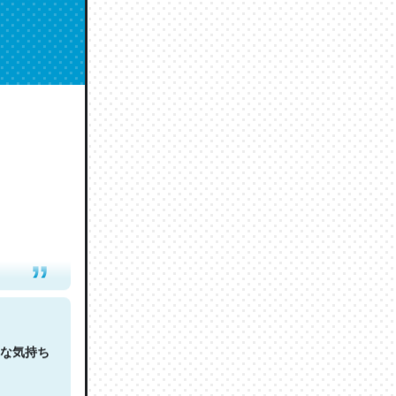
人は原文
な気持ち