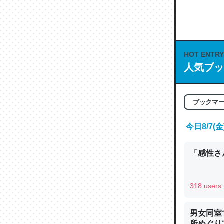
何気にC
な良記事。/続
─GPTの仕
HOT ENTRY
人気ブッ
これは良
ブックマ
の伏線」
今日8/7
やすく強
─GPTの仕
「感性さん
318 users
昆虫って
男女同室
の600
所めぐり