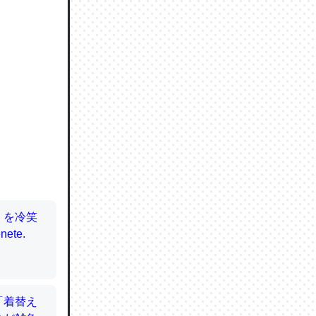
ので貴重
064121
ずっと前
ど分かり
分はエビ