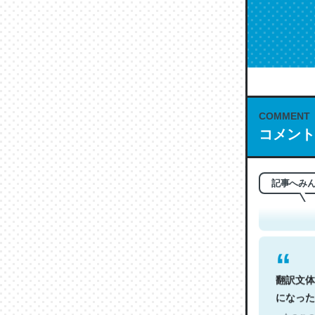
COMMENT
コメント
これは名
もお勧め。自
─今のこの
記事へみ
翻訳文体
になった
─今のこの