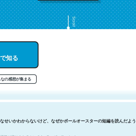
Scroll
で知る
文。彼はとてもクレバーなんだろうなと凄く思う。英語少しでも読める
分はこの流れ好き。Let’s Fucking Go. Then Covid hit. Shit.
状況が信じられるかい？ by ラーズ・ヌートバー
んなの感想が集まる
なせいかわからないけど、なぜかポールオースターの短編を読んだよう
状況が信じられるかい？ by ラーズ・ヌートバー