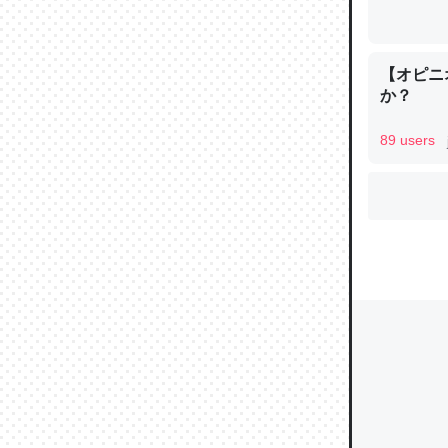
【オピニ
ウチもE
か？
中。あと
れ見て生
89 users
─たまにL
た｜tayori
ちょうど同
きる。一
を実質1
─たまにL
た｜tayori