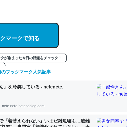
hatGPTの仕組み、特に「トークン」について解説してる記事が少ない
編来た https://isobe324649.hatenablog.com/entry/2023/03/27/
組みと限界についての考察（１） - conceptualization
クマークで知る
記事。32768トークンだと英語小説100ページ分くらい。小説でいう「
ークが集まった今日の話題をチェック！
は回収されないけど、短期記憶というには多い分量。進化すればするほ
(金)のブックマーク人気記事
くなりそう
組みと限界についての考察（１） - conceptualization
」を冷笑している - netenete.
nete-nete.hatenablog.com
カルシウム少ないのか。知らんかった。調べたらコオロギのカルシウム
で「着替えられない」いまだ雑魚寝も…避難
分の1程度。
“格差” 専門家「標準化されていない」 令