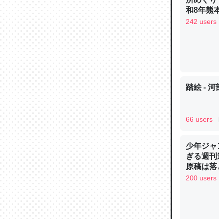
─ニュース
和8年熊
242 users
論文では
は」とあ
踏絵 - 
チンを強
─ニュース
66 users
少年ジャ
ぎる週刊
原稿は落
これを元
200 users
類だと殻
─ニュース