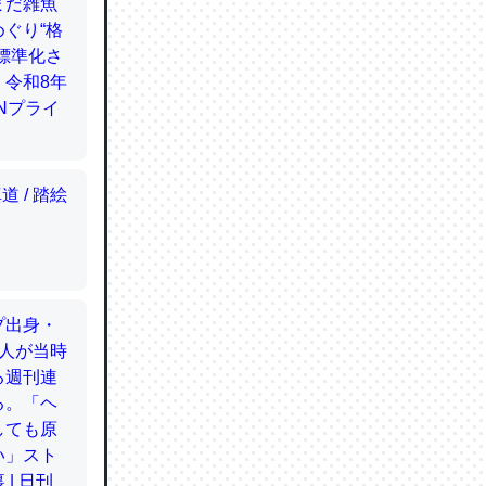
てるので
使わずキ
…。腹足