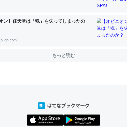
オン】任天堂は「魂」を失ってしまったの
choを実家に置いて４年。でたまに覗いてる。ぼちぼちRingも置こう
、Googleマップで位置情報を共有してる。電池残量や充電中かが分か
きてるなって分かる。
jp.ign.com
INEするくらいだった遠方の父67歳と僕。ITツール導入でコミュニケーションが劇
ni by LIFULL介護
もっと読む
じ理由でEcho Show 8を設定中でした。PrimeとかSpotifyを支払
生で親と会える残り時間を日数にすると1週間とかの人が多いそうだけ
00倍以上に伸ばす効果があるはず……
INEするくらいだった遠方の父67歳と僕。ITツール導入でコミュニケーションが劇
ni by LIFULL介護