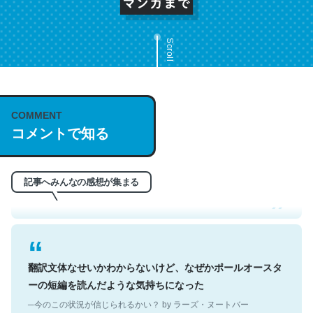
Scroll
COMMENT
これは名文。彼はとてもクレバーなんだろうなと凄く思
コメントで知る
う。英語少しでも読める人は原文もお勧め。自分はこの流
れ好き。Let’s Fucking Go. Then Covid hit. Shit.
─今のこの状況が信じられるかい？ by ラーズ・ヌートバー
記事へみんなの感想が集まる
翻訳文体なせいかわからないけど、なぜかポールオースタ
ーの短編を読んだような気持ちになった
─今のこの状況が信じられるかい？ by ラーズ・ヌートバー