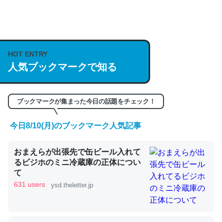
何気にChatGPTの仕組み、特に「トークン」について解
説してる記事が少ないので貴重な良記事。/続編来た
https://isobe324649.hatenablog.com/entry/2023/03/27
HOT ENTRY
/064121
人気ブックマークで知る
─GPTの仕組みと限界についての考察（１） - conceptualization
ブックマークが集まった今日の話題をチェック！
今日8/10(月)のブックマーク人気記事
これは良記事。32768トークンだと英語小説100ページ分
くらい。小説でいう「ずっと前の伏線」は回収されないけ
おまえらが出張先で缶ビール入れて
ど、短期記憶というには多い分量。進化すればするほど分
るビジホのミニ冷蔵庫の正体につい
て
かりやすく強くなりそう
631 users
ysd.theletter.jp
─GPTの仕組みと限界についての考察（１） - conceptualization