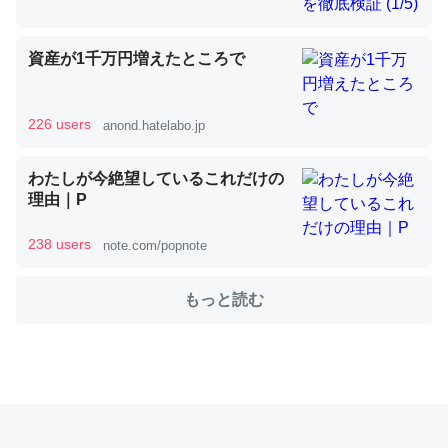
これを元に考えるとカルシウムを大量に使う脊椎動物と貝
資産が1千万円増えたところで
類は苦労してるんだな…。腹足類だと殻を無くしてナメク
ジになったり努力してるし。
226 users
anond.hatelabo.jp
─ニュース :: 【研究発表】昆虫学の大問題＝「昆虫はなぜ海にいな
いのか」に関する新仮説
わたしが今絶望しているこれだけの
理由｜P
238 users
note.com/popnote
ウチもEchoを実家に置いて４年。でたまに覗いてる。ぼ
もっと読む
ちぼちRingも置こうかと画策中。あと、Googleマップで
位置情報を共有してる。電池残量や充電中かが分かるので
これ見て生きてるなって分かる。
─たまにLINEするくらいだった遠方の父67歳と僕。ITツール導入で
コミュニケーションが劇的に変化した｜tayorini by LIFULL介護