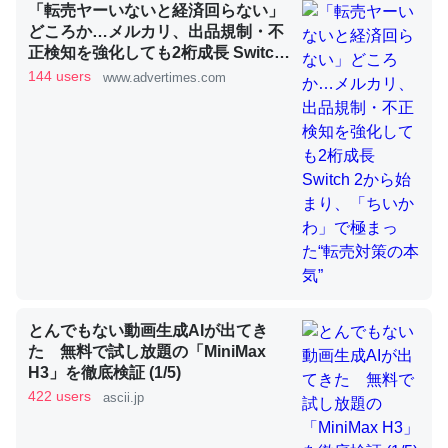
「転売ヤーいないと経済回らない」
どころか…メルカリ、出品規制・不
正検知を強化しても2桁成長 Switch
昆虫ってカルシウム少ないのか。知らんかった。調べたら
2から始まり、「ちいかわ」で極ま
144 users
www.advertimes.com
コオロギのカルシウム分はエビの600分の1程度。
った“転売対策の本気”
─ニュース :: 【研究発表】昆虫学の大問題＝「昆虫はなぜ海にいな
いのか」に関する新仮説
論文では「淡水はカルシウムも酸素も不足してて両方に不
利だから両方が拮抗してるのでは」とあって面白い。海に
いる鋏角類（カブトガニ・ウミグモ）はカルシウムを使わ
とんでもない動画生成AIが出てき
ずキチンを強化してる筈だが、酵素が違うのか？
た 無料で試し放題の「MiniMax
─ニュース :: 【研究発表】昆虫学の大問題＝「昆虫はなぜ海にいな
H3」を徹底検証 (1/5)
いのか」に関する新仮説
422 users
ascii.jp