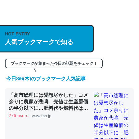
何気にChatGPTの仕組み、特に「トークン」について解
説してる記事が少ないので貴重な良記事。/続編来た
https://isobe324649.hatenablog.com/entry/2023/03/27
HOT ENTRY
/064121
人気ブックマークで知る
─GPTの仕組みと限界についての考察（１） - conceptualization
ブックマークが集まった今日の話題をチェック！
今日8/6(木)のブックマーク人気記事
これは良記事。32768トークンだと英語小説100ページ分
「高市総理には愛想尽かした」コメ
くらい。小説でいう「ずっと前の伏線」は回収されないけ
余りに農家が悲鳴 売値は生産原価
ど、短期記憶というには多い分量。進化すればするほど分
の半分以下に…肥料代や燃料代は高
かりやすく強くなりそう
騰「今年でやめる」農家も｜FNNプ
276 users
www.fnn.jp
─GPTの仕組みと限界についての考察（１） - conceptualization
ライムオンライン