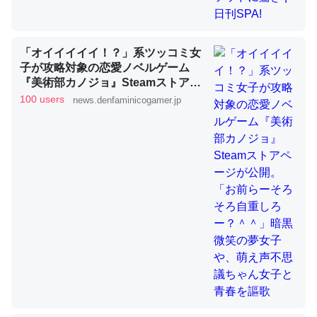
「オイイイイイ！？」系ツッコミ女
ちょうど同じ理由でEcho Show 8を設定中でした。Prime
子が攻略対象の恋愛ノベルゲーム
とかSpotifyを支払う孝行もできる。一生で親と会える残
『美術部カノジョ』Steamストアペ
り時間を日数にすると1週間とかの人が多いそうだけど、
ージが公開。「お前らーそろそろ自
100 users
news.denfaminicogamer.jp
それを実質100倍以上に伸ばす効果があるはず……
重しろー？＾＾」暗黒微笑の夢女子
や、萌え声不思議ちゃん女子と青春
─たまにLINEするくらいだった遠方の父67歳と僕。ITツール導入で
コミュニケーションが劇的に変化した｜tayorini by LIFULL介護
を謳歌
私も3年前ぐらいに祖母の家に設置した。ポケットWifiみ
たいなのでネット環境作ったけどAlexaしか使わないので
回線代ほとんどかからないですよ。参考：
https://toyoshi.hatenablog.com/entry/2019/05/15/1805
34