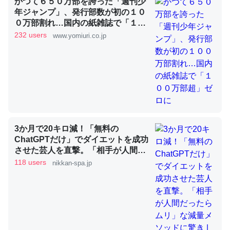
かつて６５０万部を誇った「週刊少
年ジャンプ」、発行部数が初の１０
０万部割れ…国内の紙雑誌で「１０
これを元に考えるとカルシウムを大量に使う脊椎動物と貝
０万部超」ゼロに
232 users
www.yomiuri.co.jp
類は苦労してるんだな…。腹足類だと殻を無くしてナメク
ジになったり努力してるし。
─ニュース :: 【研究発表】昆虫学の大問題＝「昆虫はなぜ海にいな
いのか」に関する新仮説
3か月で20キロ減！「無料の
ChatGPTだけ」でダイエットを成功
ウチもEchoを実家に置いて４年。でたまに覗いてる。ぼ
させた芸人を直撃。「相手が人間だ
ちぼちRingも置こうかと画策中。あと、Googleマップで
ったらムリ」な減量メソッドに驚き
118 users
nikkan-spa.jp
位置情報を共有してる。電池残量や充電中かが分かるので
| 日刊SPA!
これ見て生きてるなって分かる。
─たまにLINEするくらいだった遠方の父67歳と僕。ITツール導入で
コミュニケーションが劇的に変化した｜tayorini by LIFULL介護