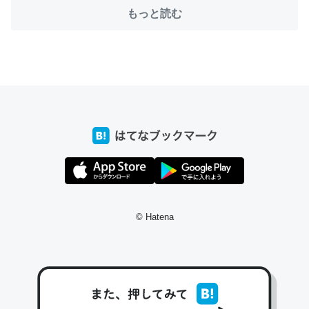
─たまにLINEするくらいだった遠方の父67歳と僕。ITツール導入で
もっと読む
コミュニケーションが劇的に変化した｜tayorini by LIFULL介護
これ作ろう。/早速夕食に作った！本当にスナップえんどう
が止まらなくなった…！生のにんにくが結構効いてるの
で、気になる場合はにんにくだけ加熱してから加えたりガ
ーリックパウダーで代用してもいいかも。
─野菜が止まらなくなる南フランス発祥の万能ソース「アイオリソ
ース」の作り方をビストロ居酒屋のシェフに聞いてみた - メシ通 | ホ
ットペッパーグルメ
© Hatena
スペインにもアリオリソースがあり、それも美味しいんだ
けど、読み方が違うだけで同じものを指すのか、また違う