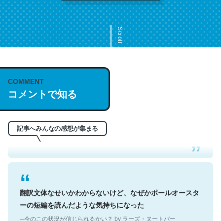
Scroll
COMMENT
これは名文。彼はとてもクレバーなんだろうなと凄く思
コメントで知る
う。英語少しでも読める人は原文もお勧め。自分はこの流
れ好き。Let’s Fucking Go. Then Covid hit. Shit.
─今のこの状況が信じられるかい？ by ラーズ・ヌートバー
記事へみんなの感想が集まる
翻訳文体なせいかわからないけど、なぜかポールオースタ
ーの短編を読んだような気持ちになった
─今のこの状況が信じられるかい？ by ラーズ・ヌートバー