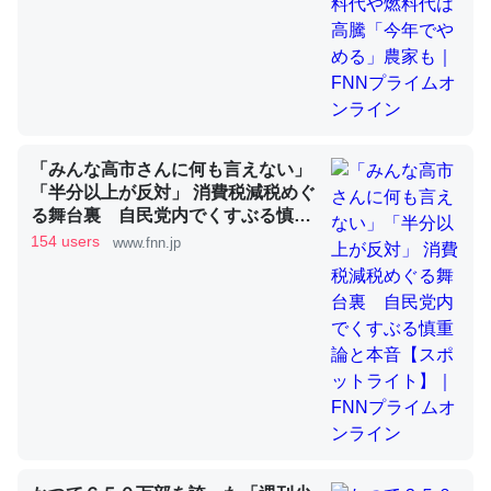
昆虫ってカルシウム少ないのか。知らんかった。調べたら
コオロギのカルシウム分はエビの600分の1程度。
─ニュース :: 【研究発表】昆虫学の大問題＝「昆虫はなぜ海にいな
いのか」に関する新仮説
「みんな高市さんに何も言えない」
「半分以上が反対」 消費税減税めぐ
る舞台裏 自民党内でくすぶる慎重
論と本音【スポットライト】｜FNN
154 users
www.fnn.jp
プライムオンライン
論文では「淡水はカルシウムも酸素も不足してて両方に不
利だから両方が拮抗してるのでは」とあって面白い。海に
いる鋏角類（カブトガニ・ウミグモ）はカルシウムを使わ
ずキチンを強化してる筈だが、酵素が違うのか？
─ニュース :: 【研究発表】昆虫学の大問題＝「昆虫はなぜ海にいな
いのか」に関する新仮説