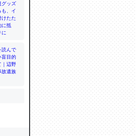
かと画策
るのでこ
的に変化し
う孝行もで
ど、それ
的に変化し