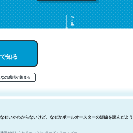
Scroll
で知る
文。彼はとてもクレバーなんだろうなと凄く思う。英語少しでも読める
分はこの流れ好き。Let’s Fucking Go. Then Covid hit. Shit.
状況が信じられるかい？ by ラーズ・ヌートバー
んなの感想が集まる
なせいかわからないけど、なぜかポールオースターの短編を読んだよう
状況が信じられるかい？ by ラーズ・ヌートバー