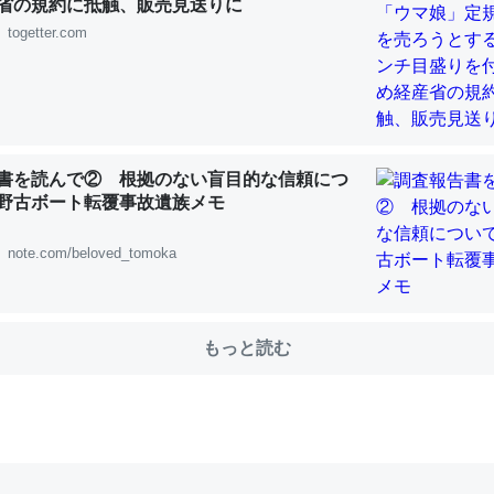
省の規約に抵触、販売見送りに
togetter.com
choを実家に置いて４年。でたまに覗いてる。ぼちぼちRingも置こう
、Googleマップで位置情報を共有してる。電池残量や充電中かが分か
きてるなって分かる。
INEするくらいだった遠方の父67歳と僕。ITツール導入でコミュニケーションが劇
書を読んで② 根拠のない盲目的な信頼につ
ni by LIFULL介護
野古ボート転覆事故遺族メモ
note.com/beloved_tomoka
じ理由でEcho Show 8を設定中でした。PrimeとかSpotifyを支払
もっと読む
生で親と会える残り時間を日数にすると1週間とかの人が多いそうだけ
00倍以上に伸ばす効果があるはず……
INEするくらいだった遠方の父67歳と僕。ITツール導入でコミュニケーションが劇
ni by LIFULL介護