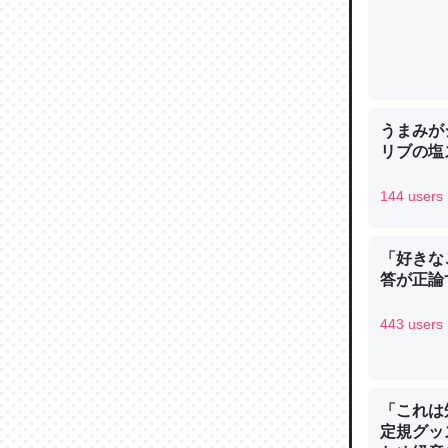
─ニュース
うまみが
論文では
リブの塩
は」とあ
チンを強
144 users
─ニュース
「好きな
答が正論
443 users
これを元
類だと殻
─ニュース
「これは
定規グッ