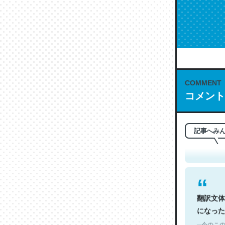
COMMENT
コメント
これは名
もお勧め。自
─今のこの
記事へみ
翻訳文体
になった
─今のこの