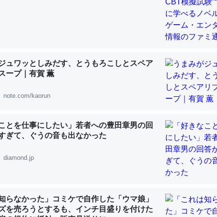
 :: 【研究発表】昆虫学の大問題＝「昆虫はなぜ海にいないのか」に関する新仮説
ジュワッとしみだす、とうもろこしとスペア
「淡水はカルシウムも酸素も不足してて両方に不利だから両方が拮抗し
スープ｜有賀 薫
って面白い。海にいる鋏角類（カブトガニ・ウミグモ）はカルシウムを
化してる筈だが、酵素が違うのか？
note.com/kaorun
 :: 【研究発表】昆虫学の大問題＝「昆虫はなぜ海にいないのか」に関する新仮説
ことを仕事にしたい」若者への豊田章男の回
すぎて、ぐうの音も出なかった
diamond.jp
に考えるとカルシウムを大量に使う脊椎動物と貝類は苦労してるんだな
を無くしてナメクジになったり努力してるし。
 :: 【研究発表】昆虫学の大問題＝「昆虫はなぜ海にいないのか」に関する新仮説
知らなかった」コミケで自作した「ウマ娘」
ズを売ろうとするも、インチ目盛りを付けた