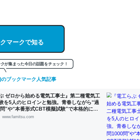
hatGPTの仕組み、特に「トークン」について解説してる記事が少ない
編来た https://isobe324649.hatenablog.com/entry/2023/03/27/
組みと限界についての考察（１） - conceptualization
クマークで知る
記事。32768トークンだと英語小説100ページ分くらい。小説でいう「
ークが集まった今日の話題をチェック！
は回収されないけど、短期記憶というには多い分量。進化すればするほ
くなりそう
(日)のブックマーク人気記事
組みと限界についての考察（１） - conceptualization
ぶ ゼロから始める電気工事士』第二種電気工
験を5人のヒロインと勉強。青春しながら“過
00問”や“本番形式CBT模擬試験”で本格的に学
ルゲーム | ゲーム・エンタメ最新情報のファミ
www.famitsu.com
カルシウム少ないのか。知らんかった。調べたらコオロギのカルシウム
分の1程度。