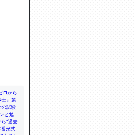
ので貴重
064121
ずっと前
ど分かり
分はエビ