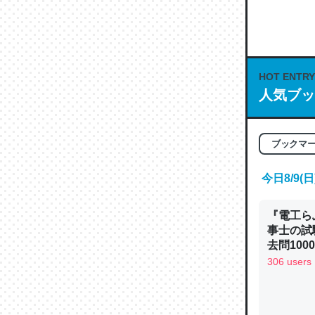
何気にC
な良記事。/続
─GPTの仕
HOT ENTRY
人気ブッ
これは良
ブックマ
の伏線」
やすく強
今日8/9
─GPTの仕
『電工ら
事士の試
去問10
べるノベ
306 users
通.com
昆虫って
の600