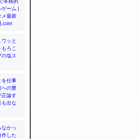
てるので
使わずキ
…。腹足