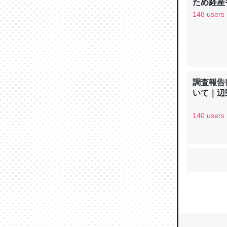
ため経産
148 users
ウチもE
中。あと
れ見て生
─たまにL
調査報告
た｜tayori
いて｜辺
140 users
ちょうど同
きる。一
を実質1
─たまにL
た｜tayori