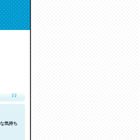
人は原文
な気持ち