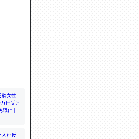
ので貴重
064121
ずっと前
ど分かり
分はエビ