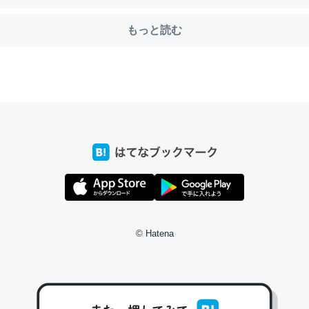
もっと読む
choを実家に置いて４年。でたまに覗いてる。ぼちぼちRingも置こう
、Googleマップで位置情報を共有してる。電池残量や充電中かが分か
きてるなって分かる。
INEするくらいだった遠方の父67歳と僕。ITツール導入でコミュニケーションが劇
ni by LIFULL介護
じ理由でEcho Show 8を設定中でした。PrimeとかSpotifyを支払
生で親と会える残り時間を日数にすると1週間とかの人が多いそうだけ
© Hatena
00倍以上に伸ばす効果があるはず……
INEするくらいだった遠方の父67歳と僕。ITツール導入でコミュニケーションが劇
ni by LIFULL介護