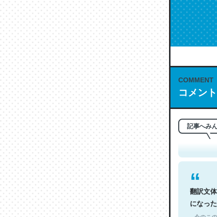
COMMENT
コメント
これは名
もお勧め。自
─今のこの
記事へみ
翻訳文体
になった
─今のこの