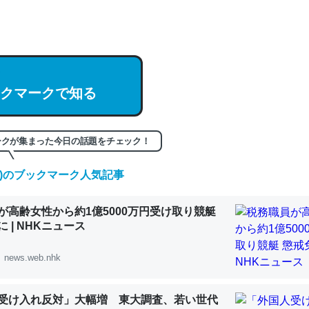
hatGPTの仕組み、特に「トークン」について解説してる記事が少ない
編来た https://isobe324649.hatenablog.com/entry/2023/03/27/
組みと限界についての考察（１） - conceptualization
クマークで知る
記事。32768トークンだと英語小説100ページ分くらい。小説でいう「
ークが集まった今日の話題をチェック！
は回収されないけど、短期記憶というには多い分量。進化すればするほ
くなりそう
(土)のブックマーク人気記事
組みと限界についての考察（１） - conceptualization
が高齢女性から約1億5000万円受け取り競艇
 | NHKニュース
news.web.nhk
カルシウム少ないのか。知らんかった。調べたらコオロギのカルシウム
分の1程度。
受け入れ反対」大幅増 東大調査、若い世代