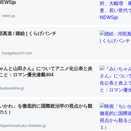
NEWSjp
 :: 【研究発表】昆虫学の大問題＝「昆虫はなぜ海にいないのか」に関する新仮説
news.jp
河部真道 / 踏絵 | くらげバンチ
「淡水はカルシウムも酸素も不足してて両方に不利だから両方が拮抗し
って面白い。海にいる鋏角類（カブトガニ・ウミグモ）はカルシウムを
kuragebunch.com
化してる筈だが、酵素が違うのか？
 :: 【研究発表】昆虫学の大問題＝「昆虫はなぜ海にいないのか」に関する新仮説
ゃんと山田さん』についてアニメ化公表と炎
うこと：ロマン優光連載404
bunkaonline.jp
に考えるとカルシウムを大量に使う脊椎動物と貝類は苦労してるんだな
いかわ」を徹底的に国際政治学の視点から観
を無くしてナメクジになったり努力してるし。
の１）
 :: 【研究発表】昆虫学の大問題＝「昆虫はなぜ海にいないのか」に関する新仮説
higashinoatsuko.theletter.jp