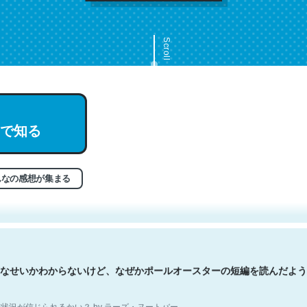
Scroll
で知る
文。彼はとてもクレバーなんだろうなと凄く思う。英語少しでも読める
分はこの流れ好き。Let’s Fucking Go. Then Covid hit. Shit.
状況が信じられるかい？ by ラーズ・ヌートバー
んなの感想が集まる
なせいかわからないけど、なぜかポールオースターの短編を読んだよう
状況が信じられるかい？ by ラーズ・ヌートバー