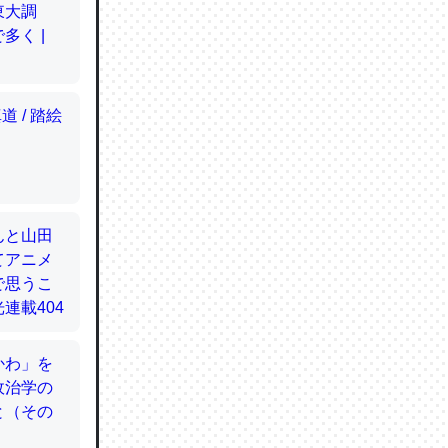
てるので
使わずキ
…。腹足