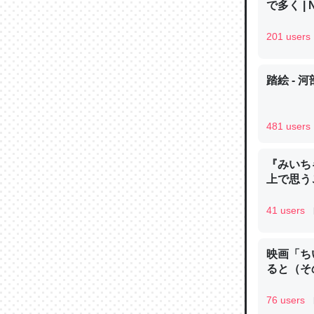
で多く | 
─ニュース
201 users
踏絵 - 
論文では
は」とあ
481 users
チンを強
─ニュース
『みいち
上で思
41 users
これを元
映画「ち
類だと殻
ると（そ
─ニュース
76 users