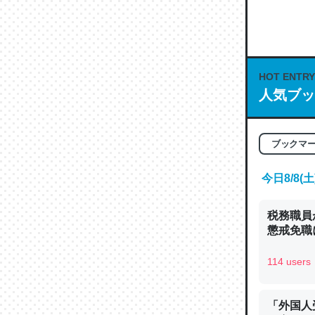
何気にC
な良記事。/続
─GPTの仕
HOT ENTRY
人気ブッ
これは良
ブックマ
の伏線」
やすく強
今日8/8
─GPTの仕
税務職員
懲戒免職に
114 users
昆虫って
の600
「外国人