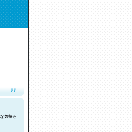
人は原文
な気持ち