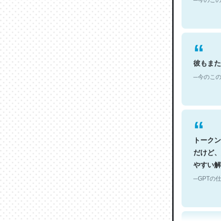
彼もまた
─今のこの
トークン
だけど、
やすい解
─GPTの仕