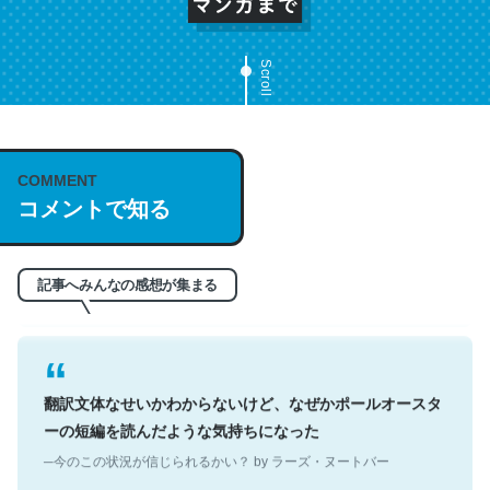
Scroll
これは名文。彼はとてもクレバーなんだろうなと凄く思
COMMENT
う。英語少しでも読める人は原文もお勧め。自分はこの流
コメントで知る
れ好き。Let’s Fucking Go. Then Covid hit. Shit.
─今のこの状況が信じられるかい？ by ラーズ・ヌートバー
記事へみんなの感想が集まる
翻訳文体なせいかわからないけど、なぜかポールオースタ
ーの短編を読んだような気持ちになった
─今のこの状況が信じられるかい？ by ラーズ・ヌートバー