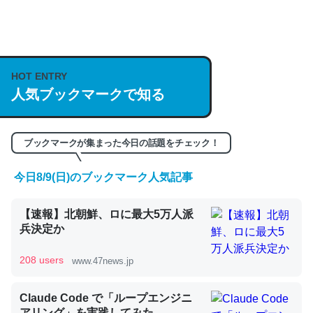
何気にChatGPTの仕組み、特に「トークン」について解
説してる記事が少ないので貴重な良記事。/続編来た
https://isobe324649.hatenablog.com/entry/2023/03/27
/064121
HOT ENTRY
人気ブックマークで知る
─GPTの仕組みと限界についての考察（１） - conceptualization
ブックマークが集まった今日の話題をチェック！
今日8/9(日)のブックマーク人気記事
これは良記事。32768トークンだと英語小説100ページ分
くらい。小説でいう「ずっと前の伏線」は回収されないけ
【速報】北朝鮮、ロに最大5万人派
ど、短期記憶というには多い分量。進化すればするほど分
兵決定か
かりやすく強くなりそう
─GPTの仕組みと限界についての考察（１） - conceptualization
208 users
www.47news.jp
Claude Code で「ループエンジニ
アリング」を実践してみた