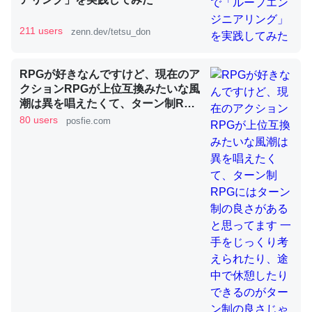
211 users
zenn.dev/tetsu_don
昆虫ってカルシウム少ないのか。知らんかった。調べたら
コオロギのカルシウム分はエビの600分の1程度。
─ニュース :: 【研究発表】昆虫学の大問題＝「昆虫はなぜ海にいな
RPGが好きなんですけど、現在のア
いのか」に関する新仮説
クションRPGが上位互換みたいな風
潮は異を唱えたくて、ターン制RPG
にはターン制の良さがあると思って
80 users
posfie.com
ます 一手をじっくり考えられたり、
途中で休憩したりできるのがターン
制の良さじゃないですか もっとター
論文では「淡水はカルシウムも酸素も不足してて両方に不
ン制を煮詰めて欲しい→「既出だと
利だから両方が拮抗してるのでは」とあって面白い。海に
思うがここはオクトパストラベラー
いる鋏角類（カブトガニ・ウミグモ）はカルシウムを使わ
を推したい(´・ω・｀)」
ずキチンを強化してる筈だが、酵素が違うのか？
─ニュース :: 【研究発表】昆虫学の大問題＝「昆虫はなぜ海にいな
いのか」に関する新仮説