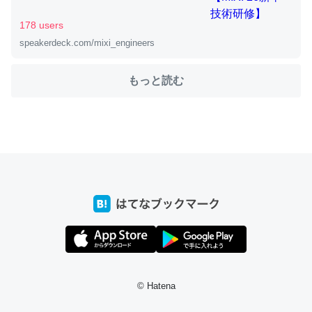
178 users
ちょうど同じ理由でEcho Show 8を設定中でした。Prime
speakerdeck.com/mixi_engineers
とかSpotifyを支払う孝行もできる。一生で親と会える残
り時間を日数にすると1週間とかの人が多いそうだけど、
もっと読む
それを実質100倍以上に伸ばす効果があるはず……
─たまにLINEするくらいだった遠方の父67歳と僕。ITツール導入で
コミュニケーションが劇的に変化した｜tayorini by LIFULL介護
私も3年前ぐらいに祖母の家に設置した。ポケットWifiみ
たいなのでネット環境作ったけどAlexaしか使わないので
回線代ほとんどかからないですよ。参考：
https://toyoshi.hatenablog.com/entry/2019/05/15/1805
34
© Hatena
─たまにLINEするくらいだった遠方の父67歳と僕。ITツール導入で
コミュニケーションが劇的に変化した｜tayorini by LIFULL介護