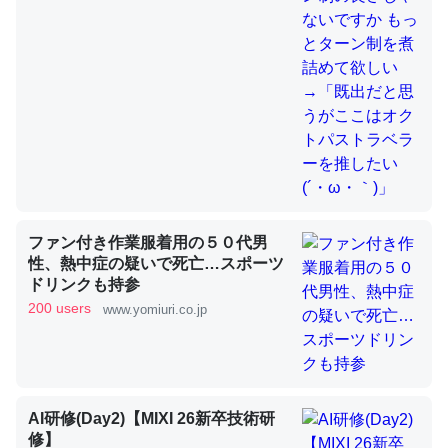
これを元に考えるとカルシウムを大量に使う脊椎動物と貝
類は苦労してるんだな…。腹足類だと殻を無くしてナメク
ジになったり努力してるし。
─ニュース :: 【研究発表】昆虫学の大問題＝「昆虫はなぜ海にいな
いのか」に関する新仮説
ファン付き作業服着用の５０代男
ウチもEchoを実家に置いて４年。でたまに覗いてる。ぼ
性、熱中症の疑いで死亡…スポーツ
ドリンクも持参
ちぼちRingも置こうかと画策中。あと、Googleマップで
200 users
www.yomiuri.co.jp
位置情報を共有してる。電池残量や充電中かが分かるので
これ見て生きてるなって分かる。
─たまにLINEするくらいだった遠方の父67歳と僕。ITツール導入で
コミュニケーションが劇的に変化した｜tayorini by LIFULL介護
AI研修(Day2)【MIXI 26新卒技術研
修】