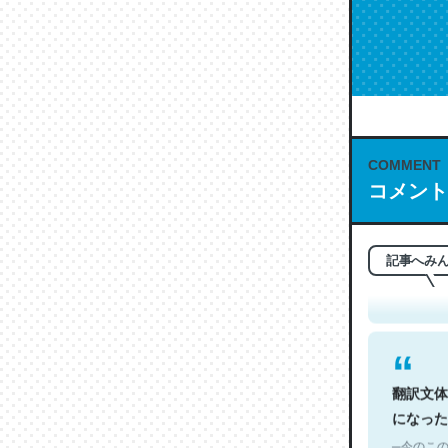
COMMENT
コメント
これは名
もお勧め。自
─今のこの
記事へみ
翻訳文体
になった
─今のこの