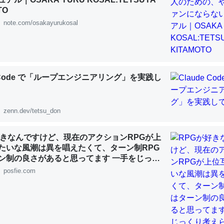
 :: 【研究発表】昆虫学の大問題＝「昆虫はなぜ海にいないのか」に関する新仮説
TO
note.com/osakayurukosal
「淡水はカルシウムも酸素も不足してて両方に不利だから両方が拮抗し
e Code で「ループエンジニアリング」を実践し
って面白い。海にいる鋏角類（カブトガニ・ウミグモ）はカルシウムを
化してる筈だが、酵素が違うのか？
 :: 【研究発表】昆虫学の大問題＝「昆虫はなぜ海にいないのか」に関する新仮説
zenn.dev/tetsu_don
好きなんですけど、現在のアクションRPGが上
たいな風潮は異を唱えたくて、ターン制RPG
ン制の良さがあると思ってます 一手をじっく
れたり、途中で休憩したりできるのがターン
posfie.com
に考えるとカルシウムを大量に使う脊椎動物と貝類は苦労してるんだな
じゃないですか もっとターン制を煮詰めて欲
を無くしてナメクジになったり努力してるし。
既出だと思うがここはオクトパストラベラー
 :: 【研究発表】昆虫学の大問題＝「昆虫はなぜ海にいないのか」に関する新仮説
(´・ω・｀)」