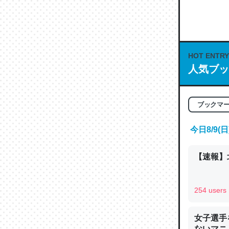
何気にC
な良記事。/続
─GPTの仕
HOT ENTRY
人気ブッ
これは良
ブックマ
の伏線」
やすく強
今日8/9
─GPTの仕
【速報】
254 users
昆虫って
女子選手
の600
ないマニュ