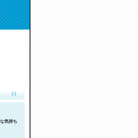
人は原文
な気持ち