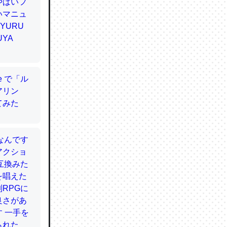
てるので
使わずキ
…。腹足