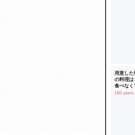
ウチもE
中。あと
れ見て生
─たまにL
た｜tayori
用意した
の料理は
食べなく
ちょうど同
お金は渡
160 users
きる。一
を実質1
─たまにL
た｜tayori