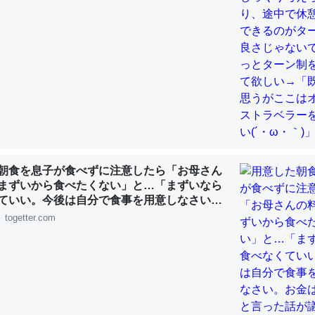
choを実家に置いて４年。でたまに覗いてる。ぼちぼちRingも置こう
、Googleマップで位置情報を共有してる。電池残量や充電中かが分か
きてるなって分かる。
INEするくらいだった遠方の父67歳と僕。ITツール導入でコミュニケーションが劇
ni by LIFULL介護
朝食を息子が食べずに注意したら「お母さん
まずいから食べたくない」と…「まずいなら
ていい。今後は自分で食事を用意しなさい。
じ理由でEcho Show 8を設定中でした。PrimeとかSpotifyを支払
す」と言った話が議論に
togetter.com
生で親と会える残り時間を日数にすると1週間とかの人が多いそうだけ
00倍以上に伸ばす効果があるはず……
INEするくらいだった遠方の父67歳と僕。ITツール導入でコミュニケーションが劇
ni by LIFULL介護