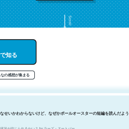
Scroll
で知る
文。彼はとてもクレバーなんだろうなと凄く思う。英語少しでも読める
分はこの流れ好き。Let’s Fucking Go. Then Covid hit. Shit.
状況が信じられるかい？ by ラーズ・ヌートバー
んなの感想が集まる
なせいかわからないけど、なぜかポールオースターの短編を読んだよう
状況が信じられるかい？ by ラーズ・ヌートバー