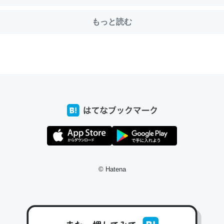
もっと読む
前ぐらいに祖母の家に設置した。ポケットWifiみたいなのでネット環境
xaしか使わないので回線代ほとんどかからないですよ。参考：
/toyoshi.hatenablog.com/entry/2019/05/15/180534
INEするくらいだった遠方の父67歳と僕。ITツール導入でコミュニケーションが劇
ni by LIFULL介護
う。/早速夕食に作った！本当にスナップえんどうが止まらなくなった
が結構効いてるので、気になる場合はにんにくだけ加熱してから加えた
© Hatena
ダーで代用してもいいかも。
止まらなくなる南フランス発祥の万能ソース「アイオリソース」の作り方をビストロ
いてみた - メシ通 | ホットペッパーグルメ