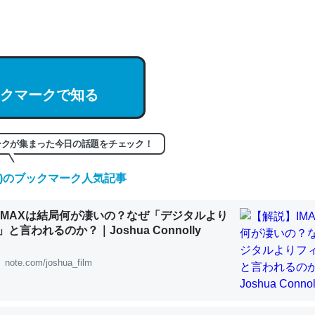
hatGPTの仕組み、特に「トークン」について解説してる記事が少ない
編来た https://isobe324649.hatenablog.com/entry/2023/03/27/
組みと限界についての考察（１） - conceptualization
クマークで知る
記事。32768トークンだと英語小説100ページ分くらい。小説でいう「
ークが集まった今日の話題をチェック！
は回収されないけど、短期記憶というには多い分量。進化すればするほ
(金)のブックマーク人気記事
くなりそう
組みと限界についての考察（１） - conceptualization
IMAXは結局何が凄いの？なぜ「デジタルより
と言われるのか？｜Joshua Connolly
note.com/joshua_film
カルシウム少ないのか。知らんかった。調べたらコオロギのカルシウム
分の1程度。