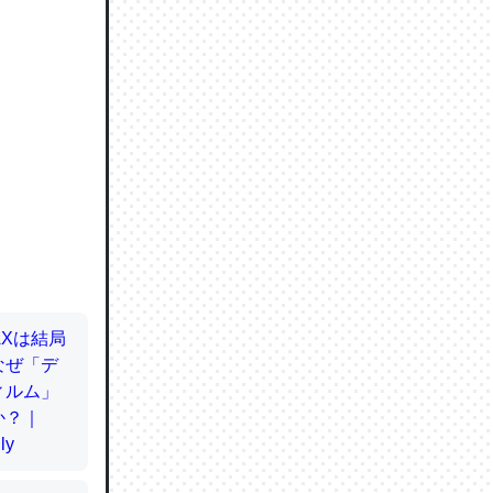
ので貴重
064121
ずっと前
ど分かり
分はエビ