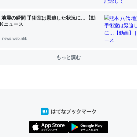
代 地震の瞬間 手術室は緊迫した状況に…【動
NHKニュース
choを実家に置いて４年。でたまに覗いてる。ぼちぼちRingも置こう
、Googleマップで位置情報を共有してる。電池残量や充電中かが分か
news.web.nhk
きてるなって分かる。
INEするくらいだった遠方の父67歳と僕。ITツール導入でコミュニケーションが劇
ni by LIFULL介護
もっと読む
じ理由でEcho Show 8を設定中でした。PrimeとかSpotifyを支払
生で親と会える残り時間を日数にすると1週間とかの人が多いそうだけ
00倍以上に伸ばす効果があるはず……
INEするくらいだった遠方の父67歳と僕。ITツール導入でコミュニケーションが劇
ni by LIFULL介護