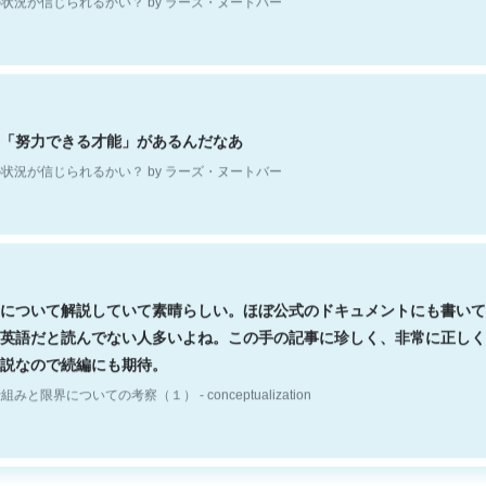
「努力できる才能」があるんだなあ
状況が信じられるかい？ by ラーズ・ヌートバー
について解説していて素晴らしい。ほぼ公式のドキュメントにも書いて
英語だと読んでない人多いよね。この手の記事に珍しく、非常に正しく
説なので続編にも期待。
組みと限界についての考察（１） - conceptualization