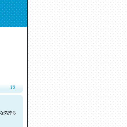
人は原文
な気持ち