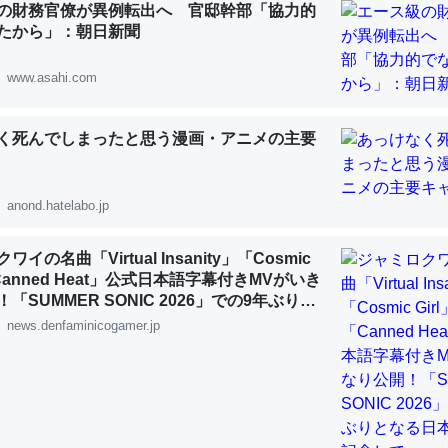
の財務官僚が異例転出へ 官邸幹部「協力的
 :: 【研究発表】昆虫学の大問題＝「昆虫はなぜ海にいないのか」に関する新仮説
たから」：朝日新聞
www.asahi.com
く死んでしまったと思う漫画・アニメの主要
「淡水はカルシウムも酸素も不足してて両方に不利だから両方が拮抗し
って面白い。海にいる鋏角類（カブトガニ・ウミグモ）はカルシウムを
化してる筈だが、酵素が違うのか？
anond.hatelabo.jp
 :: 【研究発表】昆虫学の大問題＝「昆虫はなぜ海にいないのか」に関する新仮説
イの名曲「Virtual Insanity」「Cosmic
「Canned Heat」公式日本語字幕付きMVがいき
「SUMMER SONIC 2026」での9年ぶりと
公演を記念して
news.denfaminicogamer.jp
に考えるとカルシウムを大量に使う脊椎動物と貝類は苦労してるんだな
を無くしてナメクジになったり努力してるし。
 :: 【研究発表】昆虫学の大問題＝「昆虫はなぜ海にいないのか」に関する新仮説