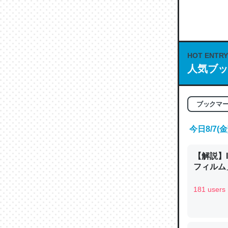
何気にC
な良記事。/続
─GPTの仕
HOT ENTRY
人気ブッ
これは良
ブックマ
の伏線」
今日8/7
やすく強
─GPTの仕
【解説】
フィルム」
181 users
昆虫って
の600