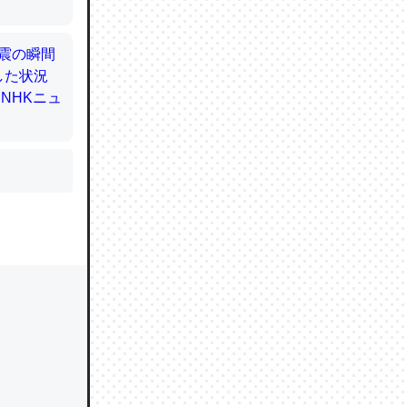
かと画策
るのでこ
的に変化し
う孝行もで
ど、それ
的に変化し