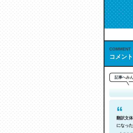
COMMENT
コメント
これは名
もお勧め。自
─今のこの
記事へみ
翻訳文体
になった
─今のこの