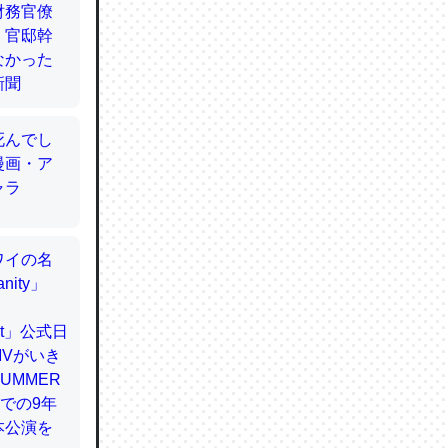
てるので
使わずキ
…。腹足