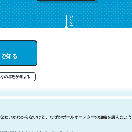
Scroll
で知る
文。彼はとてもクレバーなんだろうなと凄く思う。英語少しでも読める
分はこの流れ好き。Let’s Fucking Go. Then Covid hit. Shit.
状況が信じられるかい？ by ラーズ・ヌートバー
んなの感想が集まる
なせいかわからないけど、なぜかポールオースターの短編を読んだよう
状況が信じられるかい？ by ラーズ・ヌートバー