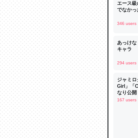
エース級
─ニュース
でなかっ
346 users
あっけな
論文では
キャラ
は」とあ
チンを強
294 users
─ニュース
ジャミロクワ
Girl」
なり公開！
なる日本
167 users
これを元
類だと殻
─ニュース