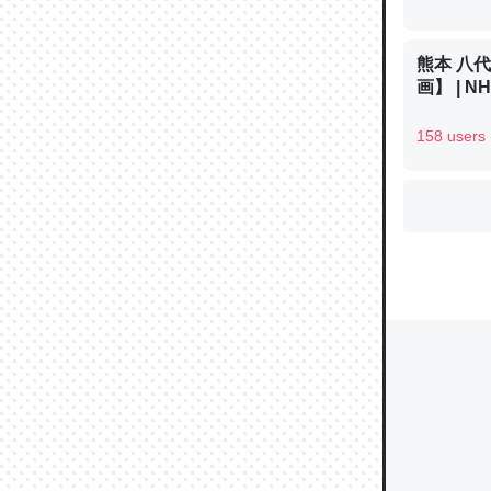
熊本 八
画】 | 
ウチもE
中。あと
158 users
れ見て生
─たまにL
た｜tayori
ちょうど同
きる。一
を実質1
─たまにL
た｜tayori