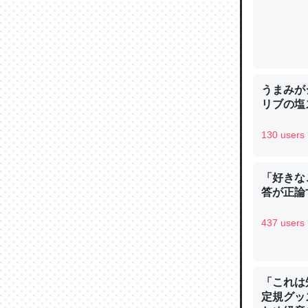
論文では
うまみが
は」とあ
リブの塩
チンを強
─ニュース
130 users
「好きな
答が正論
これを元
437 users
類だと殻
─ニュース
「これは
定規グッ