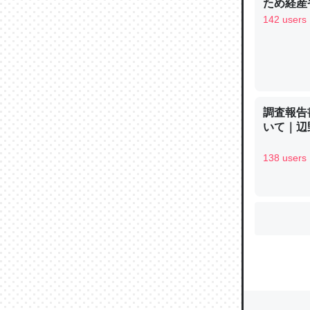
ため経産
142 users
ウチもE
中。あと
れ見て生
─たまにL
た｜tayori
調査報告
いて｜辺
138 users
ちょうど同
きる。一
を実質1
─たまにL
た｜tayori