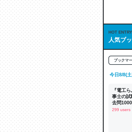
な良記事。/続
─GPTの仕
HOT ENTRY
人気ブッ
これは良
の伏線」
ブックマ
やすく強
今日8/8
─GPTの仕
『電工ら
事士の試
去問10
べるノベ
299 users
昆虫って
通.com
の600
─ニュース