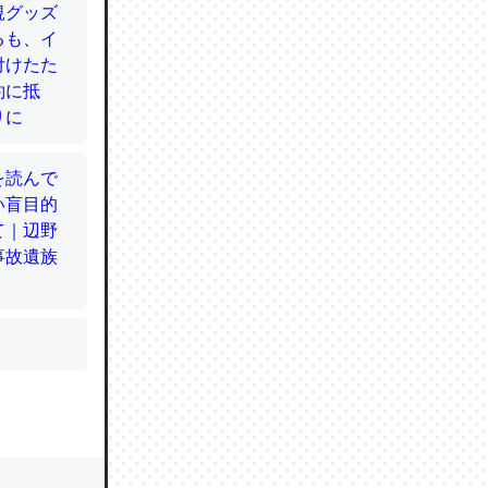
かと画策
るのでこ
的に変化し
う孝行もで
ど、それ
的に変化し