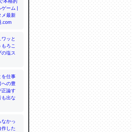
てるので
使わずキ
…。腹足