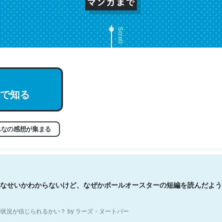
Scroll
文。彼はとてもクレバーなんだろうなと凄く思う。英語少しでも読める
で知る
分はこの流れ好き。Let’s Fucking Go. Then Covid hit. Shit.
状況が信じられるかい？ by ラーズ・ヌートバー
んなの感想が集まる
なせいかわからないけど、なぜかポールオースターの短編を読んだよう
状況が信じられるかい？ by ラーズ・ヌートバー