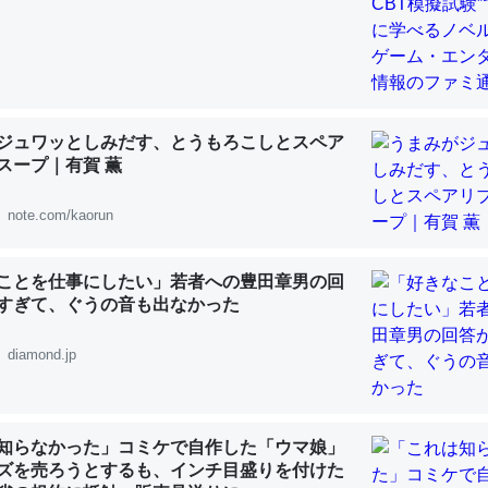
「淡水はカルシウムも酸素も不足してて両方に不利だから両方が拮抗し
ジュワッとしみだす、とうもろこしとスペア
って面白い。海にいる鋏角類（カブトガニ・ウミグモ）はカルシウムを
スープ｜有賀 薫
化してる筈だが、酵素が違うのか？
 :: 【研究発表】昆虫学の大問題＝「昆虫はなぜ海にいないのか」に関する新仮説
note.com/kaorun
ことを仕事にしたい」若者への豊田章男の回
すぎて、ぐうの音も出なかった
に考えるとカルシウムを大量に使う脊椎動物と貝類は苦労してるんだな
diamond.jp
を無くしてナメクジになったり努力してるし。
 :: 【研究発表】昆虫学の大問題＝「昆虫はなぜ海にいないのか」に関する新仮説
知らなかった」コミケで自作した「ウマ娘」
ズを売ろうとするも、インチ目盛りを付けた