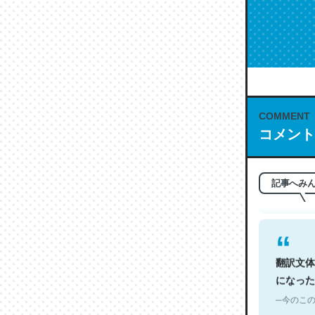
COMMENT
これは名
コメント
もお勧め。自
─今のこの
記事へみ
翻訳文体
になった
─今のこの