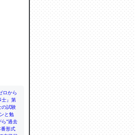
064121
ずっと前
ど分かり
分はエビ