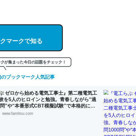
編来た https://isobe324649.hatenablog.com/entry/2023/03/27/
組みと限界についての考察（１） - conceptualization
クマークで知る
記事。32768トークンだと英語小説100ページ分くらい。小説でいう「
は回収されないけど、短期記憶というには多い分量。進化すればするほ
ークが集まった今日の話題をチェック！
くなりそう
(土)のブックマーク人気記事
組みと限界についての考察（１） - conceptualization
ぶ ゼロから始める電気工事士』第二種電気工
験を5人のヒロインと勉強。青春しながら“過
00問”や“本番形式CBT模擬試験”で本格的に学
ルゲーム | ゲーム・エンタメ最新情報のファミ
www.famitsu.com
カルシウム少ないのか。知らんかった。調べたらコオロギのカルシウム
分の1程度。
 :: 【研究発表】昆虫学の大問題＝「昆虫はなぜ海にいないのか」に関する新仮説