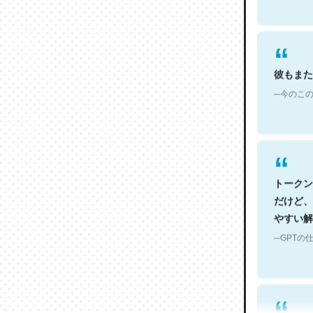
彼もまた
─今のこの
トークン
だけど、
やすい解
─GPTの仕
何気にC