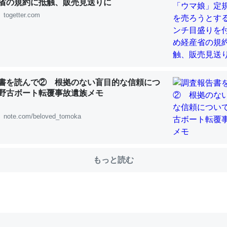
省の規約に抵触、販売見送りに
togetter.com
choを実家に置いて４年。でたまに覗いてる。ぼちぼちRingも置こう
、Googleマップで位置情報を共有してる。電池残量や充電中かが分か
きてるなって分かる。
INEするくらいだった遠方の父67歳と僕。ITツール導入でコミュニケーションが劇
ni by LIFULL介護
書を読んで② 根拠のない盲目的な信頼につ
野古ボート転覆事故遺族メモ
note.com/beloved_tomoka
じ理由でEcho Show 8を設定中でした。PrimeとかSpotifyを支払
生で親と会える残り時間を日数にすると1週間とかの人が多いそうだけ
もっと読む
00倍以上に伸ばす効果があるはず……
INEするくらいだった遠方の父67歳と僕。ITツール導入でコミュニケーションが劇
ni by LIFULL介護