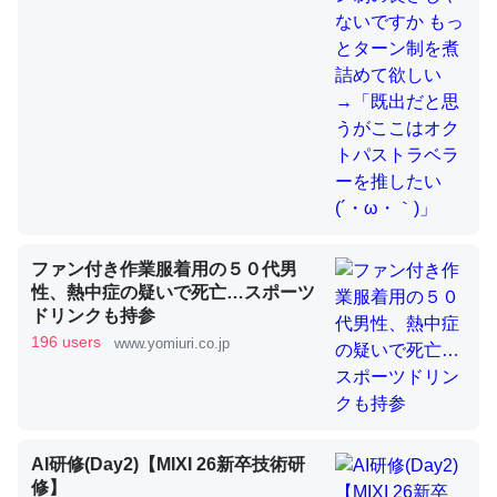
これを元に考えるとカルシウムを大量に使う脊椎動物と貝
類は苦労してるんだな…。腹足類だと殻を無くしてナメク
ジになったり努力してるし。
─ニュース :: 【研究発表】昆虫学の大問題＝「昆虫はなぜ海にいな
いのか」に関する新仮説
ファン付き作業服着用の５０代男
性、熱中症の疑いで死亡…スポーツ
ドリンクも持参
ウチもEchoを実家に置いて４年。でたまに覗いてる。ぼ
196 users
www.yomiuri.co.jp
ちぼちRingも置こうかと画策中。あと、Googleマップで
位置情報を共有してる。電池残量や充電中かが分かるので
これ見て生きてるなって分かる。
─たまにLINEするくらいだった遠方の父67歳と僕。ITツール導入で
コミュニケーションが劇的に変化した｜tayorini by LIFULL介護
AI研修(Day2)【MIXI 26新卒技術研
修】