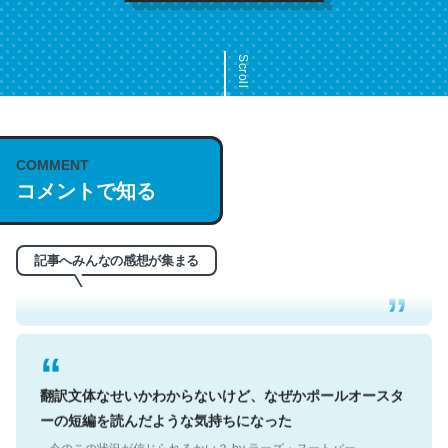
Scroll
COMMENT
これは名文。彼はとてもクレバーなんだろうなと凄く思
コメントで知る
う。英語少しでも読める人は原文もお勧め。自分はこの流
れ好き。Let’s Fucking Go. Then Covid hit. Shit.
─今のこの状況が信じられるかい？ by ラーズ・ヌートバー
記事へみんなの感想が集まる
翻訳文体なせいかわからないけど、なぜかポールオースタ
ーの短編を読んだような気持ちになった
─今のこの状況が信じられるかい？ by ラーズ・ヌートバー