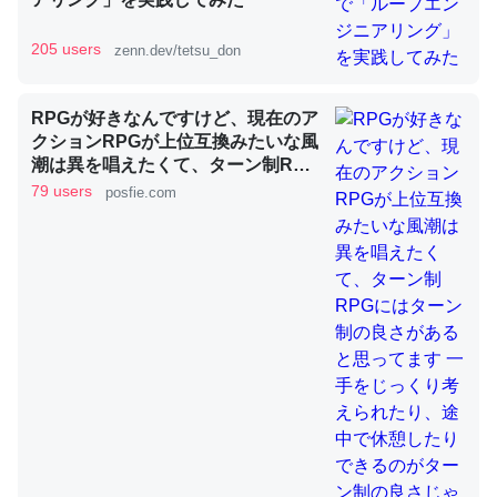
205 users
zenn.dev/tetsu_don
昆虫ってカルシウム少ないのか。知らんかった。調べたら
コオロギのカルシウム分はエビの600分の1程度。
RPGが好きなんですけど、現在のア
─ニュース :: 【研究発表】昆虫学の大問題＝「昆虫はなぜ海にいな
クションRPGが上位互換みたいな風
いのか」に関する新仮説
潮は異を唱えたくて、ターン制RPG
にはターン制の良さがあると思って
79 users
posfie.com
ます 一手をじっくり考えられたり、
途中で休憩したりできるのがターン
制の良さじゃないですか もっとター
ン制を煮詰めて欲しい→「既出だと
論文では「淡水はカルシウムも酸素も不足してて両方に不
思うがここはオクトパストラベラー
利だから両方が拮抗してるのでは」とあって面白い。海に
を推したい(´・ω・｀)」
いる鋏角類（カブトガニ・ウミグモ）はカルシウムを使わ
ずキチンを強化してる筈だが、酵素が違うのか？
─ニュース :: 【研究発表】昆虫学の大問題＝「昆虫はなぜ海にいな
いのか」に関する新仮説