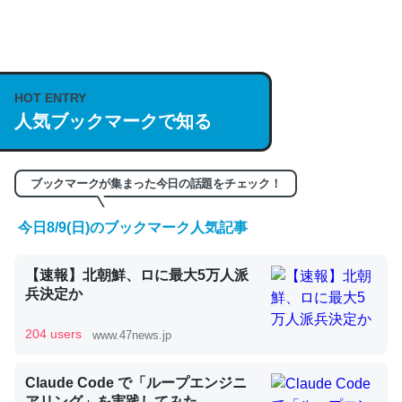
何気にChatGPTの仕組み、特に「トークン」について解
説してる記事が少ないので貴重な良記事。/続編来た
https://isobe324649.hatenablog.com/entry/2023/03/27
HOT ENTRY
人気ブックマークで知る
/064121
─GPTの仕組みと限界についての考察（１） - conceptualization
ブックマークが集まった今日の話題をチェック！
今日8/9(日)のブックマーク人気記事
これは良記事。32768トークンだと英語小説100ページ分
【速報】北朝鮮、ロに最大5万人派
くらい。小説でいう「ずっと前の伏線」は回収されないけ
兵決定か
ど、短期記憶というには多い分量。進化すればするほど分
かりやすく強くなりそう
204 users
www.47news.jp
─GPTの仕組みと限界についての考察（１） - conceptualization
Claude Code で「ループエンジニ
アリング」を実践してみた