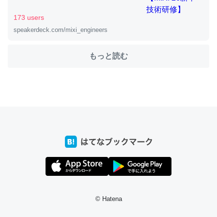
173 users
speakerdeck.com/mixi_engineers
ちょうど同じ理由でEcho Show 8を設定中でした。Prime
とかSpotifyを支払う孝行もできる。一生で親と会える残
もっと読む
り時間を日数にすると1週間とかの人が多いそうだけど、
それを実質100倍以上に伸ばす効果があるはず……
─たまにLINEするくらいだった遠方の父67歳と僕。ITツール導入で
コミュニケーションが劇的に変化した｜tayorini by LIFULL介護
私も3年前ぐらいに祖母の家に設置した。ポケットWifiみ
たいなのでネット環境作ったけどAlexaしか使わないので
回線代ほとんどかからないですよ。参考：
https://toyoshi.hatenablog.com/entry/2019/05/15/1805
© Hatena
34