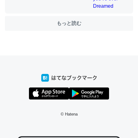
もっと読む
ちょうど同じ理由でEcho Show 8を設定中でした。Prime
とかSpotifyを支払う孝行もできる。一生で親と会える残
り時間を日数にすると1週間とかの人が多いそうだけど、
それを実質100倍以上に伸ばす効果があるはず……
─たまにLINEするくらいだった遠方の父67歳と僕。ITツール導入で
コミュニケーションが劇的に変化した｜tayorini by LIFULL介護
私も3年前ぐらいに祖母の家に設置した。ポケットWifiみ
たいなのでネット環境作ったけどAlexaしか使わないので
© Hatena
回線代ほとんどかからないですよ。参考：
https://toyoshi.hatenablog.com/entry/2019/05/15/1805
34