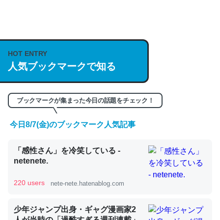
何気にChatGPTの仕組み、特に「トークン」について解
説してる記事が少ないので貴重な良記事。/続編来た
https://isobe324649.hatenablog.com/entry/2023/03/27
HOT ENTRY
人気ブックマークで知る
/064121
─GPTの仕組みと限界についての考察（１） - conceptualization
ブックマークが集まった今日の話題をチェック！
今日8/7(金)のブックマーク人気記事
これは良記事。32768トークンだと英語小説100ページ分
「感性さん」を冷笑している -
くらい。小説でいう「ずっと前の伏線」は回収されないけ
netenete.
ど、短期記憶というには多い分量。進化すればするほど分
かりやすく強くなりそう
220 users
nete-nete.hatenablog.com
─GPTの仕組みと限界についての考察（１） - conceptualization
少年ジャンプ出身・ギャグ漫画家2
人が当時の「過酷すぎる週刊連載」