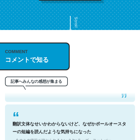
Scroll
COMMENT
これは名文。彼はとてもクレバーなんだろうなと凄く思
コメントで知る
う。英語少しでも読める人は原文もお勧め。自分はこの流
れ好き。Let’s Fucking Go. Then Covid hit. Shit.
─今のこの状況が信じられるかい？ by ラーズ・ヌートバー
記事へみんなの感想が集まる
翻訳文体なせいかわからないけど、なぜかポールオースタ
ーの短編を読んだような気持ちになった
─今のこの状況が信じられるかい？ by ラーズ・ヌートバー