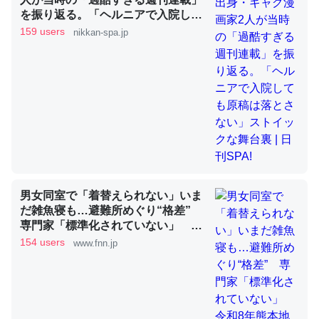
を振り返る。「ヘルニアで入院して
も原稿は落とさない」ストイックな
159 users
nikkan-spa.jp
舞台裏 | 日刊SPA!
昆虫ってカルシウム少ないのか。知らんかった。調べたら
コオロギのカルシウム分はエビの600分の1程度。
─ニュース :: 【研究発表】昆虫学の大問題＝「昆虫はなぜ海にいな
いのか」に関する新仮説
論文では「淡水はカルシウムも酸素も不足してて両方に不
男女同室で「着替えられない」いま
利だから両方が拮抗してるのでは」とあって面白い。海に
だ雑魚寝も…避難所めぐり“格差”
専門家「標準化されていない」 令
いる鋏角類（カブトガニ・ウミグモ）はカルシウムを使わ
和8年熊本地震｜FNNプライムオン
154 users
www.fnn.jp
ずキチンを強化してる筈だが、酵素が違うのか？
ライン
─ニュース :: 【研究発表】昆虫学の大問題＝「昆虫はなぜ海にいな
いのか」に関する新仮説