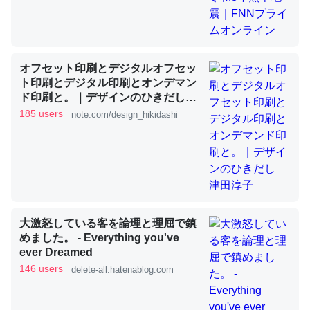
これを元に考えるとカルシウムを大量に使う脊椎動物と貝
類は苦労してるんだな…。腹足類だと殻を無くしてナメク
オフセット印刷とデジタルオフセッ
ジになったり努力してるし。
ト印刷とデジタル印刷とオンデマン
ド印刷と。｜デザインのひきだし
─ニュース :: 【研究発表】昆虫学の大問題＝「昆虫はなぜ海にいな
いのか」に関する新仮説
津田淳子
185 users
note.com/design_hikidashi
ウチもEchoを実家に置いて４年。でたまに覗いてる。ぼ
ちぼちRingも置こうかと画策中。あと、Googleマップで
大激怒している客を論理と理屈で鎮
位置情報を共有してる。電池残量や充電中かが分かるので
めました。 - Everything you've
これ見て生きてるなって分かる。
ever Dreamed
146 users
delete-all.hatenablog.com
─たまにLINEするくらいだった遠方の父67歳と僕。ITツール導入で
コミュニケーションが劇的に変化した｜tayorini by LIFULL介護