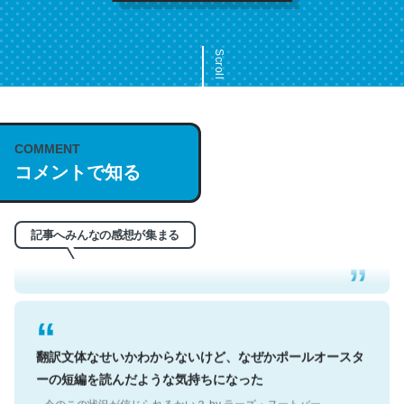
Scroll
COMMENT
これは名文。彼はとてもクレバーなんだろうなと凄く思
コメントで知る
う。英語少しでも読める人は原文もお勧め。自分はこの流
れ好き。Let’s Fucking Go. Then Covid hit. Shit.
─今のこの状況が信じられるかい？ by ラーズ・ヌートバー
記事へみんなの感想が集まる
翻訳文体なせいかわからないけど、なぜかポールオースタ
ーの短編を読んだような気持ちになった
─今のこの状況が信じられるかい？ by ラーズ・ヌートバー