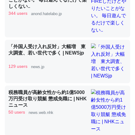
しくない..
344 users
anond.hatelabo.jp
昆虫ってカルシウム少ないのか。知らんかった。調べたら
コオロギのカルシウム分はエビの600分の1程度。
─ニュース :: 【研究発表】昆虫学の大問題＝「昆虫はなぜ海にいな
いのか」に関する新仮説
「外国人受け入れ反対」大幅増 東
大調査、若い世代で多く | NEWSjp
129 users
news.jp
論文では「淡水はカルシウムも酸素も不足してて両方に不
利だから両方が拮抗してるのでは」とあって面白い。海に
税務職員が高齢女性から約1億5000
いる鋏角類（カブトガニ・ウミグモ）はカルシウムを使わ
万円受け取り競艇 懲戒免職に | NHK
ずキチンを強化してる筈だが、酵素が違うのか？
ニュース
50 users
─ニュース :: 【研究発表】昆虫学の大問題＝「昆虫はなぜ海にいな
news.web.nhk
いのか」に関する新仮説