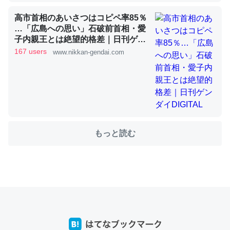
高市首相のあいさつはコピペ率85％
…「広島への思い」石破前首相・愛
これを元に考えるとカルシウムを大量に使う脊椎動物と貝
子内親王とは絶望的格差｜日刊ゲン
類は苦労してるんだな…。腹足類だと殻を無くしてナメク
ダイDIGITAL
167 users
www.nikkan-gendai.com
ジになったり努力してるし。
─ニュース :: 【研究発表】昆虫学の大問題＝「昆虫はなぜ海にいな
いのか」に関する新仮説
もっと読む
ウチもEchoを実家に置いて４年。でたまに覗いてる。ぼ
ちぼちRingも置こうかと画策中。あと、Googleマップで
位置情報を共有してる。電池残量や充電中かが分かるので
これ見て生きてるなって分かる。
─たまにLINEするくらいだった遠方の父67歳と僕。ITツール導入で
コミュニケーションが劇的に変化した｜tayorini by LIFULL介護