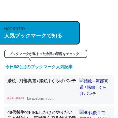
何気にChatGPTの仕組み、特に「トークン」について解
説してる記事が少ないので貴重な良記事。/続編来た
HOT ENTRY
https://isobe324649.hatenablog.com/entry/2023/03/27
人気ブックマークで知る
/064121
─GPTの仕組みと限界についての考察（１） - conceptualization
ブックマークが集まった今日の話題をチェック！
今日8/8(土)のブックマーク人気記事
これは良記事。32768トークンだと英語小説100ページ分
踏絵 - 河部真道 / 踏絵 | くらげバンチ
くらい。小説でいう「ずっと前の伏線」は回収されないけ
ど、短期記憶というには多い分量。進化すればするほど分
かりやすく強くなりそう
424 users
kuragebunch.com
─GPTの仕組みと限界についての考察（１） - conceptualization
40代後半でFIREしたけどやりたい
ことがない。 毎日遊んでるだけで楽