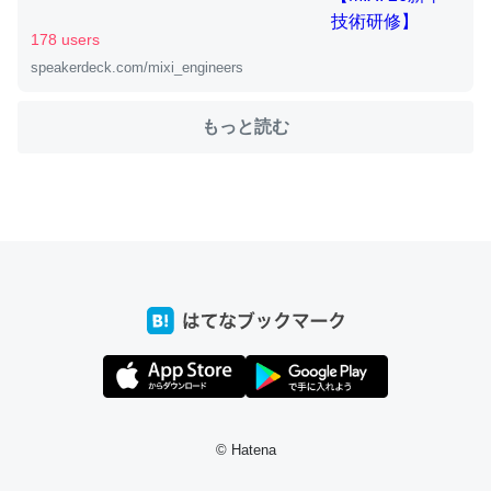
178 users
speakerdeck.com/mixi_engineers
ちょうど同じ理由でEcho Show 8を設定中でした。Prime
とかSpotifyを支払う孝行もできる。一生で親と会える残
もっと読む
り時間を日数にすると1週間とかの人が多いそうだけど、
それを実質100倍以上に伸ばす効果があるはず……
─たまにLINEするくらいだった遠方の父67歳と僕。ITツール導入で
コミュニケーションが劇的に変化した｜tayorini by LIFULL介護
私も3年前ぐらいに祖母の家に設置した。ポケットWifiみ
たいなのでネット環境作ったけどAlexaしか使わないので
回線代ほとんどかからないですよ。参考：
https://toyoshi.hatenablog.com/entry/2019/05/15/1805
© Hatena
34