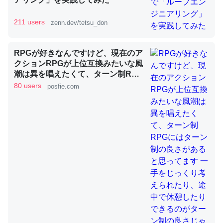
211 users
zenn.dev/tetsu_don
昆虫ってカルシウム少ないのか。知らんかった。調べたら
コオロギのカルシウム分はエビの600分の1程度。
RPGが好きなんですけど、現在のア
クションRPGが上位互換みたいな風
─ニュース :: 【研究発表】昆虫学の大問題＝「昆虫はなぜ海にいな
いのか」に関する新仮説
潮は異を唱えたくて、ターン制RPG
にはターン制の良さがあると思って
80 users
posfie.com
ます 一手をじっくり考えられたり、
途中で休憩したりできるのがターン
制の良さじゃないですか もっとター
ン制を煮詰めて欲しい→「既出だと
論文では「淡水はカルシウムも酸素も不足してて両方に不
思うがここはオクトパストラベラー
利だから両方が拮抗してるのでは」とあって面白い。海に
を推したい(´・ω・｀)」
いる鋏角類（カブトガニ・ウミグモ）はカルシウムを使わ
ずキチンを強化してる筈だが、酵素が違うのか？
─ニュース :: 【研究発表】昆虫学の大問題＝「昆虫はなぜ海にいな
いのか」に関する新仮説