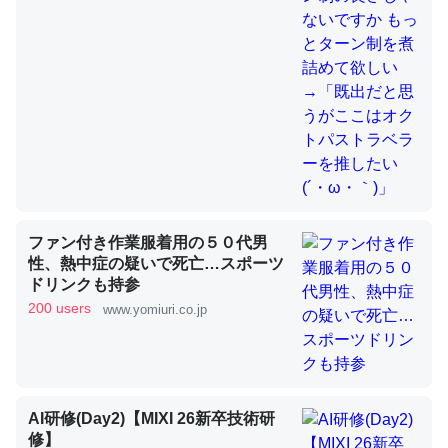
これを元に考えるとカルシウムを大量に使う脊椎動物と貝
類は苦労してるんだな…。腹足類だと殻を無くしてナメク
ジになったり努力してるし。
─ニュース :: 【研究発表】昆虫学の大問題＝「昆虫はなぜ海にいな
いのか」に関する新仮説
ファン付き作業服着用の５０代男
性、熱中症の疑いで死亡…スポーツ
ドリンクも持参
ウチもEchoを実家に置いて４年。でたまに覗いてる。ぼ
200 users
www.yomiuri.co.jp
ちぼちRingも置こうかと画策中。あと、Googleマップで
位置情報を共有してる。電池残量や充電中かが分かるので
これ見て生きてるなって分かる。
─たまにLINEするくらいだった遠方の父67歳と僕。ITツール導入で
コミュニケーションが劇的に変化した｜tayorini by LIFULL介護
AI研修(Day2)【MIXI 26新卒技術研
修】