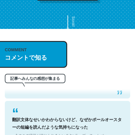
Scroll
COMMENT
これは名文。彼はとてもクレバーなんだろうなと凄く思
コメントで知る
う。英語少しでも読める人は原文もお勧め。自分はこの流
れ好き。Let’s Fucking Go. Then Covid hit. Shit.
─今のこの状況が信じられるかい？ by ラーズ・ヌートバー
記事へみんなの感想が集まる
翻訳文体なせいかわからないけど、なぜかポールオースタ
ーの短編を読んだような気持ちになった
─今のこの状況が信じられるかい？ by ラーズ・ヌートバー