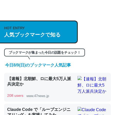
何気にChatGPTの仕組み、特に「トークン」について解
説してる記事が少ないので貴重な良記事。/続編来た
HOT ENTRY
https://isobe324649.hatenablog.com/entry/2023/03/27
人気ブックマークで知る
/064121
─GPTの仕組みと限界についての考察（１） - conceptualization
ブックマークが集まった今日の話題をチェック！
今日8/9(日)のブックマーク人気記事
これは良記事。32768トークンだと英語小説100ページ分
【速報】北朝鮮、ロに最大5万人派
くらい。小説でいう「ずっと前の伏線」は回収されないけ
兵決定か
ど、短期記憶というには多い分量。進化すればするほど分
かりやすく強くなりそう
208 users
www.47news.jp
─GPTの仕組みと限界についての考察（１） - conceptualization
Claude Code で「ループエンジニ
アリング」を実践してみた