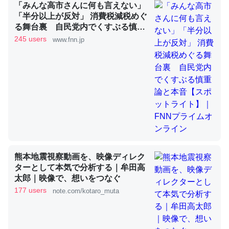
「みんな高市さんに何も言えない」
「半分以上が反対」 消費税減税めぐ
る舞台裏 自民党内でくすぶる慎重
これを元に考えるとカルシウムを大量に使う脊椎動物と貝
論と本音【スポットライト】｜FNN
245 users
www.fnn.jp
類は苦労してるんだな…。腹足類だと殻を無くしてナメク
プライムオンライン
ジになったり努力してるし。
─ニュース :: 【研究発表】昆虫学の大問題＝「昆虫はなぜ海にいな
いのか」に関する新仮説
ウチもEchoを実家に置いて４年。でたまに覗いてる。ぼ
熊本地震視察動画を、映像ディレク
ちぼちRingも置こうかと画策中。あと、Googleマップで
ターとして本気で分析する｜牟田高
位置情報を共有してる。電池残量や充電中かが分かるので
太郎｜映像で、想いをつなぐ
これ見て生きてるなって分かる。
177 users
note.com/kotaro_muta
─たまにLINEするくらいだった遠方の父67歳と僕。ITツール導入で
コミュニケーションが劇的に変化した｜tayorini by LIFULL介護