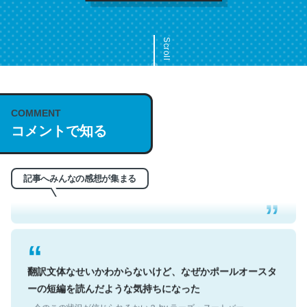
Scroll
COMMENT
これは名文。彼はとてもクレバーなんだろうなと凄く思
コメントで知る
う。英語少しでも読める人は原文もお勧め。自分はこの流
れ好き。Let’s Fucking Go. Then Covid hit. Shit.
─今のこの状況が信じられるかい？ by ラーズ・ヌートバー
記事へみんなの感想が集まる
翻訳文体なせいかわからないけど、なぜかポールオースタ
ーの短編を読んだような気持ちになった
─今のこの状況が信じられるかい？ by ラーズ・ヌートバー