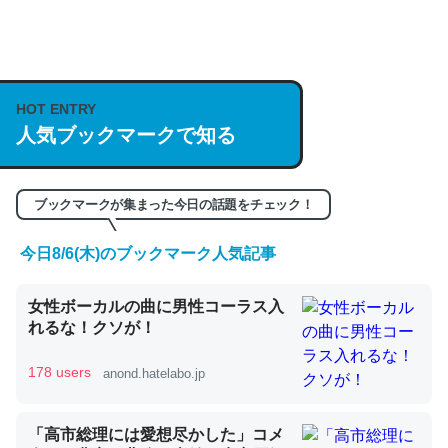
何気にChatGPTの仕組み、特に「トークン」について解
説してる記事が少ないので貴重な良記事。/続編来た
https://isobe324649.hatenablog.com/entry/2023/03/27
HOT ENTRY
人気ブックマークで知る
/064121
─GPTの仕組みと限界についての考察（１） - conceptualization
ブックマークが集まった今日の話題をチェック！
今日8/6(木)のブックマーク人気記事
これは良記事。32768トークンだと英語小説100ページ分
女性ボーカルの曲に男性コーラス入
くらい。小説でいう「ずっと前の伏線」は回収されないけ
れるな！クソが！
ど、短期記憶というには多い分量。進化すればするほど分
かりやすく強くなりそう
178 users
anond.hatelabo.jp
─GPTの仕組みと限界についての考察（１） - conceptualization
「高市総理には愛想尽かした」コメ