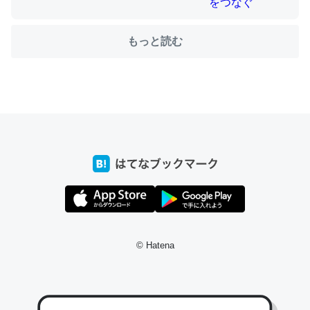
もっと読む
ちょうど同じ理由でEcho Show 8を設定中でした。Prime
とかSpotifyを支払う孝行もできる。一生で親と会える残
り時間を日数にすると1週間とかの人が多いそうだけど、
それを実質100倍以上に伸ばす効果があるはず……
─たまにLINEするくらいだった遠方の父67歳と僕。ITツール導入で
コミュニケーションが劇的に変化した｜tayorini by LIFULL介護
私も3年前ぐらいに祖母の家に設置した。ポケットWifiみ
© Hatena
たいなのでネット環境作ったけどAlexaしか使わないので
回線代ほとんどかからないですよ。参考：
https://toyoshi.hatenablog.com/entry/2019/05/15/1805
34