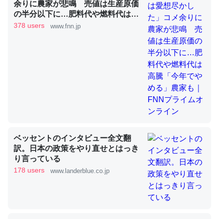
余りに農家が悲鳴 売値は生産原価
の半分以下に…肥料代や燃料代は高
騰「今年でやめる」農家も｜FNNプ
378 users
www.fnn.jp
ライムオンライン
昆虫ってカルシウム少ないのか。知らんかった。調べたら
コオロギのカルシウム分はエビの600分の1程度。
─ニュース :: 【研究発表】昆虫学の大問題＝「昆虫はなぜ海にいな
いのか」に関する新仮説
論文では「淡水はカルシウムも酸素も不足してて両方に不
ベッセントのインタビュー全文翻
利だから両方が拮抗してるのでは」とあって面白い。海に
訳。日本の政策をやり直せとはっき
いる鋏角類（カブトガニ・ウミグモ）はカルシウムを使わ
り言っている
ずキチンを強化してる筈だが、酵素が違うのか？
178 users
www.landerblue.co.jp
─ニュース :: 【研究発表】昆虫学の大問題＝「昆虫はなぜ海にいな
いのか」に関する新仮説