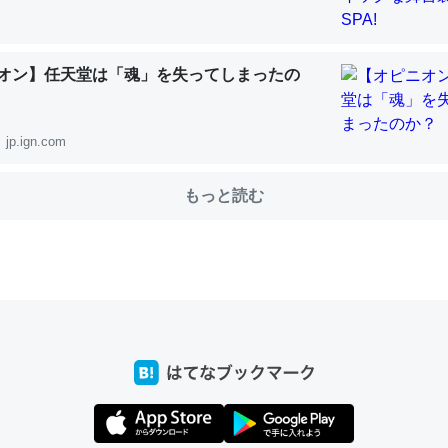
オン】任天堂は「魂」を失ってしまったの
choを実家に置いて４年。でたまに覗いてる。ぼちぼちRingも置こう
、Googleマップで位置情報を共有してる。電池残量や充電中かが分か
きてるなって分かる。
jp.ign.com
INEするくらいだった遠方の父67歳と僕。ITツール導入でコミュニケーションが劇
ni by LIFULL介護
もっと読む
じ理由でEcho Show 8を設定中でした。PrimeとかSpotifyを支払
生で親と会える残り時間を日数にすると1週間とかの人が多いそうだけ
00倍以上に伸ばす効果があるはず……
INEするくらいだった遠方の父67歳と僕。ITツール導入でコミュニケーションが劇
ni by LIFULL介護