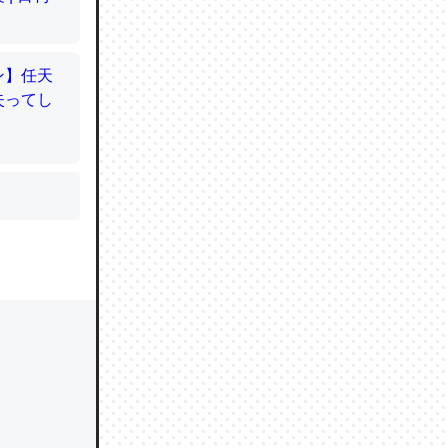
かと画策
るのでこ
的に変化し
う孝行もで
ど、それ
的に変化し