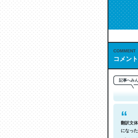
COMMENT
コメント
これは名
もお勧め。自
─今のこの
記事へみ
翻訳文体
になった
─今のこの