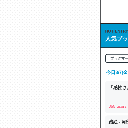
何気にC
な良記事。/続
─GPTの仕
HOT ENTRY
人気ブッ
これは良
ブックマ
の伏線」
今日8/7
やすく強
─GPTの仕
「感性さん
355 users
昆虫って
踏絵 - 
の600