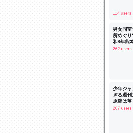
─ニュース
114 users
男女同室
所めぐり
和8年熊
論文では
262 users
は」とあ
チンを強
─ニュース
少年ジャ
ぎる週刊
原稿は落
これを元
207 users
類だと殻
─ニュース