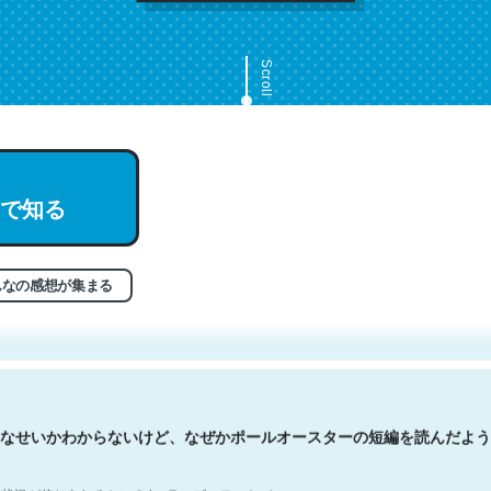
Scroll
で知る
文。彼はとてもクレバーなんだろうなと凄く思う。英語少しでも読める
分はこの流れ好き。Let’s Fucking Go. Then Covid hit. Shit.
状況が信じられるかい？ by ラーズ・ヌートバー
んなの感想が集まる
なせいかわからないけど、なぜかポールオースターの短編を読んだよう
状況が信じられるかい？ by ラーズ・ヌートバー