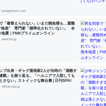
 :: 【研究発表】昆虫学の大問題＝「昆虫はなぜ海にいないのか」に関する新仮説
kuragebunch.com
で「着替えられない」いまだ雑魚寝も…避難
“格差” 専門家「標準化されていない」 令
本地震｜FNNプライムオンライン
「淡水はカルシウムも酸素も不足してて両方に不利だから両方が拮抗し
www.fnn.jp
って面白い。海にいる鋏角類（カブトガニ・ウミグモ）はカルシウムを
化してる筈だが、酵素が違うのか？
 :: 【研究発表】昆虫学の大問題＝「昆虫はなぜ海にいないのか」に関する新仮説
ンプ出身・ギャグ漫画家2人が当時の「過酷す
連載」を振り返る。「ヘルニアで入院しても
とさない」ストイックな舞台裏 | 日刊SPA!
に考えるとカルシウムを大量に使う脊椎動物と貝類は苦労してるんだな
nikkan-spa.jp
を無くしてナメクジになったり努力してるし。
 :: 【研究発表】昆虫学の大問題＝「昆虫はなぜ海にいないのか」に関する新仮説