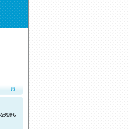
人は原文
な気持ち