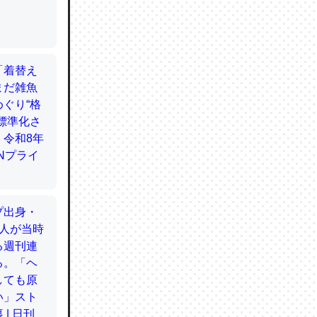
てるので
使わずキ
…。腹足