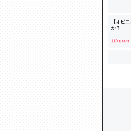
【オピニ
ウチもE
か？
中。あと
れ見て生
110 users
─たまにL
た｜tayori
ちょうど同
きる。一
を実質1
─たまにL
た｜tayori