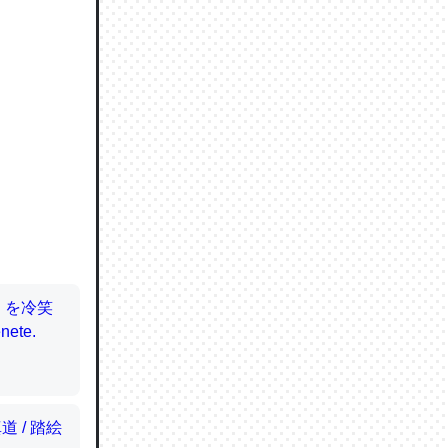
ので貴重
064121
ずっと前
ど分かり
分はエビ