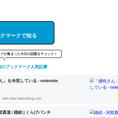
hatGPTの仕組み、特に「トークン」について解説してる記事が少ない
編来た https://isobe324649.hatenablog.com/entry/2023/03/27/
組みと限界についての考察（１） - conceptualization
クマークで知る
記事。32768トークンだと英語小説100ページ分くらい。小説でいう「
ークが集まった今日の話題をチェック！
は回収されないけど、短期記憶というには多い分量。進化すればするほ
(金)のブックマーク人気記事
くなりそう
組みと限界についての考察（１） - conceptualization
」を冷笑している - netenete.
nete-nete.hatenablog.com
カルシウム少ないのか。知らんかった。調べたらコオロギのカルシウム
河部真道 / 踏絵 | くらげバンチ
分の1程度。