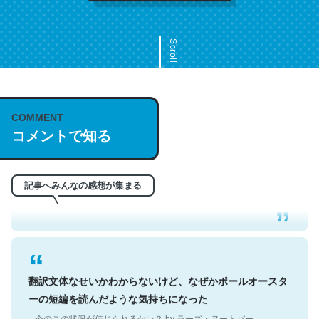
Scroll
COMMENT
これは名文。彼はとてもクレバーなんだろうなと凄く思
コメントで知る
う。英語少しでも読める人は原文もお勧め。自分はこの流
れ好き。Let’s Fucking Go. Then Covid hit. Shit.
─今のこの状況が信じられるかい？ by ラーズ・ヌートバー
記事へみんなの感想が集まる
翻訳文体なせいかわからないけど、なぜかポールオースタ
ーの短編を読んだような気持ちになった
─今のこの状況が信じられるかい？ by ラーズ・ヌートバー