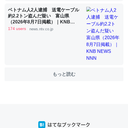
ベトナム人2人逮捕 送電ケーブル
約2.2トン盗んだ疑い 富山県
これを元に考えるとカルシウムを大量に使う脊椎動物と貝
（2026年8月7日掲載）｜KNB
類は苦労してるんだな…。腹足類だと殻を無くしてナメク
NEWS NNN
174 users
news.ntv.co.jp
ジになったり努力してるし。
─ニュース :: 【研究発表】昆虫学の大問題＝「昆虫はなぜ海にいな
いのか」に関する新仮説
もっと読む
ウチもEchoを実家に置いて４年。でたまに覗いてる。ぼ
ちぼちRingも置こうかと画策中。あと、Googleマップで
位置情報を共有してる。電池残量や充電中かが分かるので
これ見て生きてるなって分かる。
─たまにLINEするくらいだった遠方の父67歳と僕。ITツール導入で
コミュニケーションが劇的に変化した｜tayorini by LIFULL介護