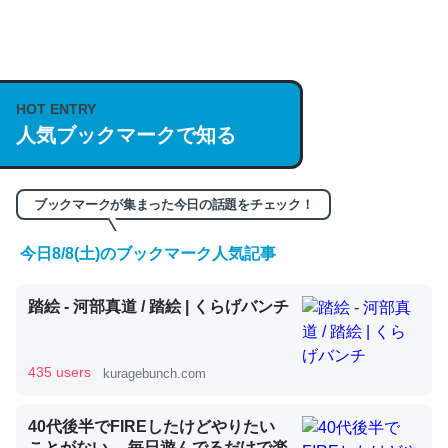
何気にChatGPTの仕組み、特に「トークン」について解
説してる記事が少ないので貴重な良記事。/続編来た
https://isobe324649.hatenablog.com/entry/2023/03/27
HOT ENTRY
人気ブックマークで知る
/064121
─GPTの仕組みと限界についての考察（１） - conceptualization
ブックマークが集まった今日の話題をチェック！
今日8/8(土)のブックマーク人気記事
これは良記事。32768トークンだと英語小説100ページ分
踏絵 - 河部真道 / 踏絵 | くらげバンチ
くらい。小説でいう「ずっと前の伏線」は回収されないけ
ど、短期記憶というには多い分量。進化すればするほど分
かりやすく強くなりそう
435 users
kuragebunch.com
─GPTの仕組みと限界についての考察（１） - conceptualization
40代後半でFIREしたけどやりたい
ことがない。 毎日遊んでるだけで楽