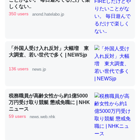
しくない..
350 users
anond.hatelabo.jp
昆虫ってカルシウム少ないのか。知らんかった。調べたら
コオロギのカルシウム分はエビの600分の1程度。
─ニュース :: 【研究発表】昆虫学の大問題＝「昆虫はなぜ海にいな
いのか」に関する新仮説
「外国人受け入れ反対」大幅増 東
大調査、若い世代で多く | NEWSjp
136 users
news.jp
論文では「淡水はカルシウムも酸素も不足してて両方に不
利だから両方が拮抗してるのでは」とあって面白い。海に
税務職員が高齢女性から約1億5000
いる鋏角類（カブトガニ・ウミグモ）はカルシウムを使わ
万円受け取り競艇 懲戒免職に | NHK
ずキチンを強化してる筈だが、酵素が違うのか？
ニュース
59 users
─ニュース :: 【研究発表】昆虫学の大問題＝「昆虫はなぜ海にいな
news.web.nhk
いのか」に関する新仮説