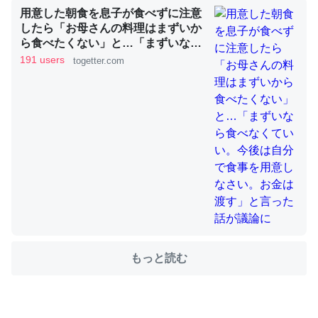
用意した朝食を息子が食べずに注意
したら「お母さんの料理はまずいか
ら食べたくない」と…「まずいなら
ちょうど同じ理由でEcho Show 8を設定中でした。Prime
食べなくていい。今後は自分で食事
191 users
togetter.com
を用意しなさい。お金は渡す」と言
とかSpotifyを支払う孝行もできる。一生で親と会える残
った話が議論に
り時間を日数にすると1週間とかの人が多いそうだけど、
それを実質100倍以上に伸ばす効果があるはず……
─たまにLINEするくらいだった遠方の父67歳と僕。ITツール導入で
コミュニケーションが劇的に変化した｜tayorini by LIFULL介護
私も3年前ぐらいに祖母の家に設置した。ポケットWifiみ
たいなのでネット環境作ったけどAlexaしか使わないので
もっと読む
回線代ほとんどかからないですよ。参考：
https://toyoshi.hatenablog.com/entry/2019/05/15/1805
34