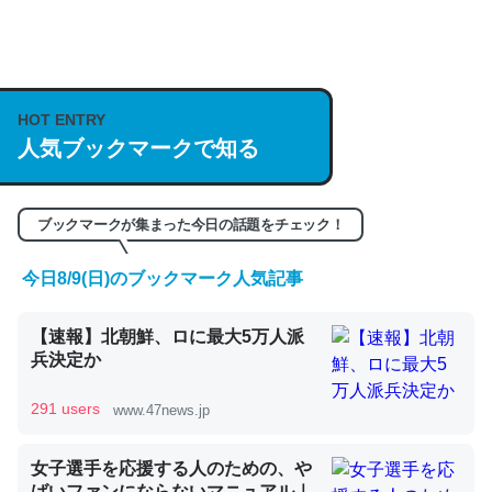
何気にChatGPTの仕組み、特に「トークン」について解
説してる記事が少ないので貴重な良記事。/続編来た
https://isobe324649.hatenablog.com/entry/2023/03/27
HOT ENTRY
/064121
人気ブックマークで知る
─GPTの仕組みと限界についての考察（１） - conceptualization
ブックマークが集まった今日の話題をチェック！
今日8/9(日)のブックマーク人気記事
これは良記事。32768トークンだと英語小説100ページ分
【速報】北朝鮮、ロに最大5万人派
くらい。小説でいう「ずっと前の伏線」は回収されないけ
兵決定か
ど、短期記憶というには多い分量。進化すればするほど分
かりやすく強くなりそう
291 users
www.47news.jp
─GPTの仕組みと限界についての考察（１） - conceptualization
女子選手を応援する人のための、や
ばいファンにならないマニュアル｜