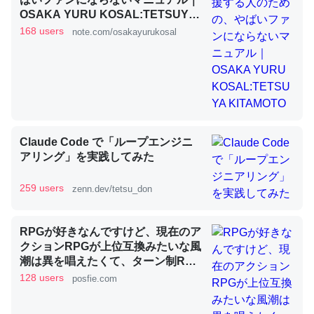
OSAKA YURU KOSAL:TETSUYA
KITAMOTO
168 users
note.com/osakayurukosal
昆虫ってカルシウム少ないのか。知らんかった。調べたら
コオロギのカルシウム分はエビの600分の1程度。
─ニュース :: 【研究発表】昆虫学の大問題＝「昆虫はなぜ海にいな
いのか」に関する新仮説
Claude Code で「ループエンジニ
アリング」を実践してみた
論文では「淡水はカルシウムも酸素も不足してて両方に不
259 users
zenn.dev/tetsu_don
利だから両方が拮抗してるのでは」とあって面白い。海に
いる鋏角類（カブトガニ・ウミグモ）はカルシウムを使わ
RPGが好きなんですけど、現在のア
ずキチンを強化してる筈だが、酵素が違うのか？
クションRPGが上位互換みたいな風
─ニュース :: 【研究発表】昆虫学の大問題＝「昆虫はなぜ海にいな
潮は異を唱えたくて、ターン制RPG
いのか」に関する新仮説
にはターン制の良さがあると思って
128 users
posfie.com
ます 一手をじっくり考えられたり、
途中で休憩したりできるのがターン