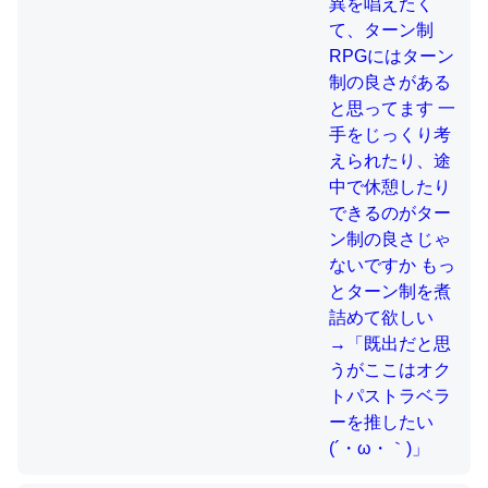
制の良さじゃないですか もっとター
ン制を煮詰めて欲しい→「既出だと
思うがここはオクトパストラベラー
これを元に考えるとカルシウムを大量に使う脊椎動物と貝
を推したい(´・ω・｀)」
類は苦労してるんだな…。腹足類だと殻を無くしてナメク
ジになったり努力してるし。
─ニュース :: 【研究発表】昆虫学の大問題＝「昆虫はなぜ海にいな
いのか」に関する新仮説
ウチもEchoを実家に置いて４年。でたまに覗いてる。ぼ
ちぼちRingも置こうかと画策中。あと、Googleマップで
位置情報を共有してる。電池残量や充電中かが分かるので
これ見て生きてるなって分かる。
─たまにLINEするくらいだった遠方の父67歳と僕。ITツール導入で
コミュニケーションが劇的に変化した｜tayorini by LIFULL介護