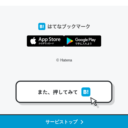
─たまにLINEするくらいだった遠方の父67歳と僕。ITツール導入で
コミュニケーションが劇的に変化した｜tayorini by LIFULL介護
これ作ろう。/早速夕食に作った！本当にスナップえんどう
が止まらなくなった…！生のにんにくが結構効いてるの
で、気になる場合はにんにくだけ加熱してから加えたりガ
© Hatena
ーリックパウダーで代用してもいいかも。
─野菜が止まらなくなる南フランス発祥の万能ソース「アイオリソ
ース」の作り方をビストロ居酒屋のシェフに聞いてみた - メシ通 | ホ
ットペッパーグルメ
スペインにもアリオリソースがあり、それも美味しいんだ
サービストップ
けど、読み方が違うだけで同じものを指すのか、また違う