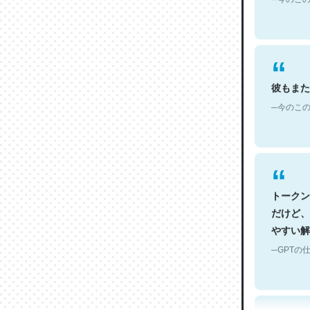
彼もまた
─今のこの
トークン
だけど、
やすい解
─GPTの仕