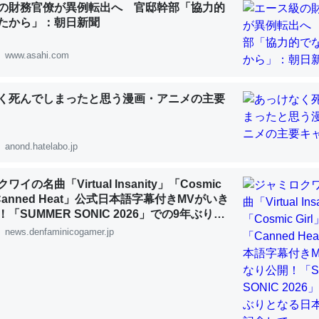
の財務官僚が異例転出へ 官邸幹部「協力的
 :: 【研究発表】昆虫学の大問題＝「昆虫はなぜ海にいないのか」に関する新仮説
たから」：朝日新聞
www.asahi.com
く死んでしまったと思う漫画・アニメの主要
「淡水はカルシウムも酸素も不足してて両方に不利だから両方が拮抗し
って面白い。海にいる鋏角類（カブトガニ・ウミグモ）はカルシウムを
化してる筈だが、酵素が違うのか？
anond.hatelabo.jp
 :: 【研究発表】昆虫学の大問題＝「昆虫はなぜ海にいないのか」に関する新仮説
イの名曲「Virtual Insanity」「Cosmic
「Canned Heat」公式日本語字幕付きMVがいき
「SUMMER SONIC 2026」での9年ぶりと
公演を記念して
news.denfaminicogamer.jp
に考えるとカルシウムを大量に使う脊椎動物と貝類は苦労してるんだな
を無くしてナメクジになったり努力してるし。
 :: 【研究発表】昆虫学の大問題＝「昆虫はなぜ海にいないのか」に関する新仮説