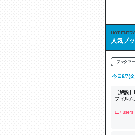
何気にC
な良記事。/続
─GPTの仕
HOT ENTRY
人気ブッ
これは良
ブックマ
の伏線」
やすく強
今日8/7
─GPTの仕
【解説】
フィルム」
117 users
昆虫って
の600