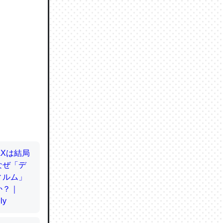
ので貴重
064121
ずっと前
ど分かり
分はエビ