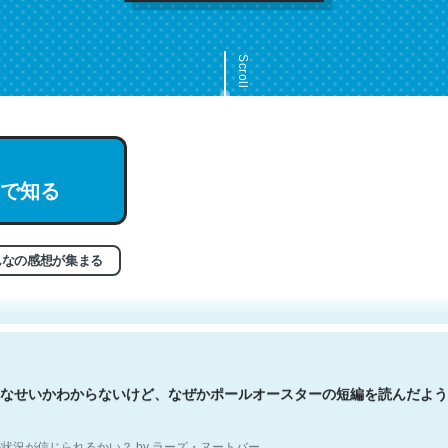
Scroll
で知る
文。彼はとてもクレバーなんだろうなと凄く思う。英語少しでも読める
分はこの流れ好き。Let’s Fucking Go. Then Covid hit. Shit.
状況が信じられるかい？ by ラーズ・ヌートバー
んなの感想が集まる
なせいかわからないけど、なぜかポールオースターの短編を読んだよう
状況が信じられるかい？ by ラーズ・ヌートバー