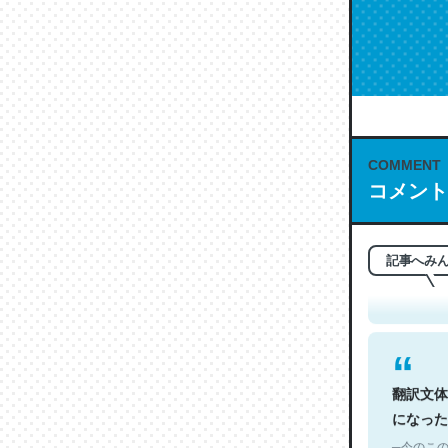
COMMENT
コメント
これは名
もお勧め。自
─今のこの
記事へみ
翻訳文体
になった
─今のこの