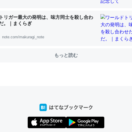
トリガー最大の発明は、味方同士を殺し合わ
choを実家に置いて４年。でたまに覗いてる。ぼちぼちRingも置こう
だ。｜まくらぎ
、Googleマップで位置情報を共有してる。電池残量や充電中かが分か
note.com/makuragi_note
きてるなって分かる。
INEするくらいだった遠方の父67歳と僕。ITツール導入でコミュニケーションが劇
ni by LIFULL介護
もっと読む
じ理由でEcho Show 8を設定中でした。PrimeとかSpotifyを支払
生で親と会える残り時間を日数にすると1週間とかの人が多いそうだけ
00倍以上に伸ばす効果があるはず……
INEするくらいだった遠方の父67歳と僕。ITツール導入でコミュニケーションが劇
ni by LIFULL介護