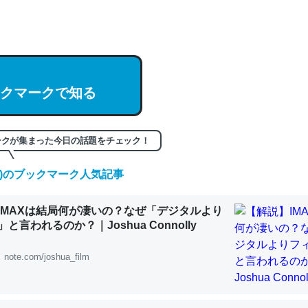
hatGPTの仕組み、特に「トークン」について解説してる記事が少ない
編来た https://isobe324649.hatenablog.com/entry/2023/03/27/
組みと限界についての考察（１） - conceptualization
クマークで知る
記事。32768トークンだと英語小説100ページ分くらい。小説でいう「
ークが集まった今日の話題をチェック！
は回収されないけど、短期記憶というには多い分量。進化すればするほ
くなりそう
(金)のブックマーク人気記事
組みと限界についての考察（１） - conceptualization
IMAXは結局何が凄いの？なぜ「デジタルより
と言われるのか？｜Joshua Connolly
note.com/joshua_film
カルシウム少ないのか。知らんかった。調べたらコオロギのカルシウム
分の1程度。