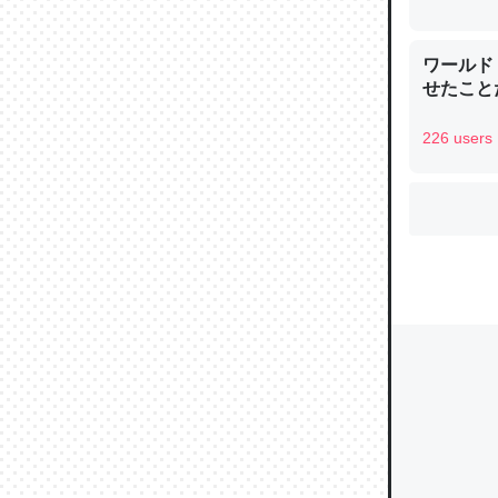
ワールド
ウチもE
せたこと
中。あと
226 users
れ見て生
─たまにL
た｜tayori
ちょうど同
きる。一
を実質1
─たまにL
た｜tayori