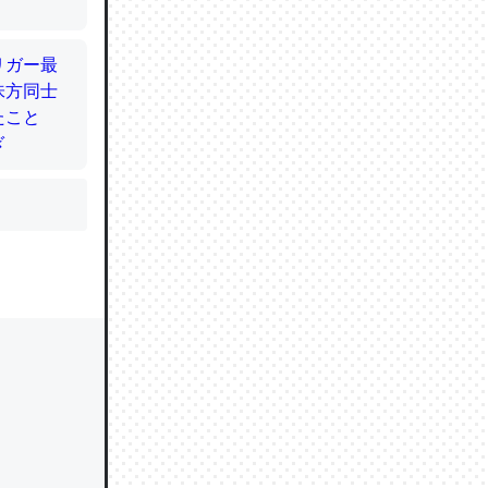
かと画策
るのでこ
的に変化し
う孝行もで
ど、それ
的に変化し