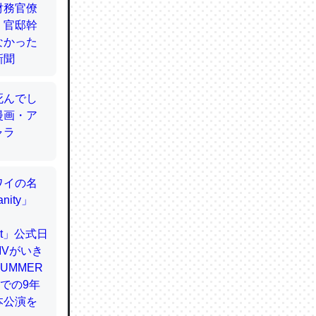
てるので
使わずキ
…。腹足