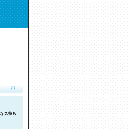
人は原文
な気持ち