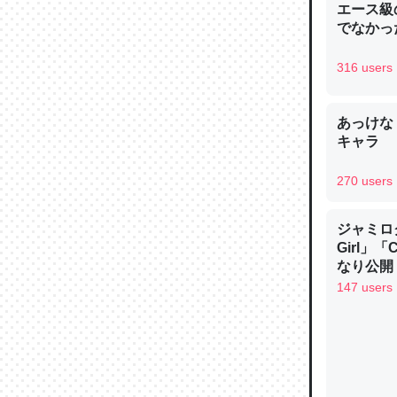
エース級
─ニュース
でなかっ
316 users
あっけな
論文では
キャラ
は」とあ
チンを強
270 users
─ニュース
ジャミロクワ
Girl」
なり公開！
なる日本
147 users
これを元
類だと殻
─ニュース