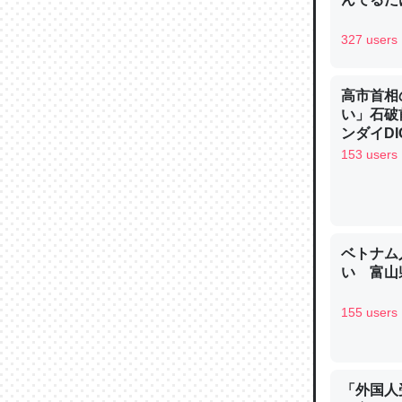
─ニュース
327 users
高市首相
い」石破
論文では
ンダイDIG
は」とあ
153 users
チンを強
─ニュース
ベトナム
い 富山県
155 users
これを元
類だと殻
─ニュース
「外国人