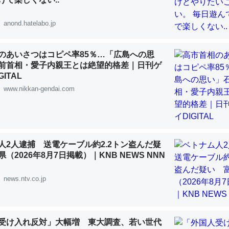
 :: 【研究発表】昆虫学の大問題＝「昆虫はなぜ海にいないのか」に関する新仮説
anond.hatelabo.jp
のあいさつはコピペ率85％…「広島への思
前首相・愛子内親王とは絶望的格差｜日刊ゲ
「淡水はカルシウムも酸素も不足してて両方に不利だから両方が拮抗し
ITAL
って面白い。海にいる鋏角類（カブトガニ・ウミグモ）はカルシウムを
www.nikkan-gendai.com
化してる筈だが、酵素が違うのか？
 :: 【研究発表】昆虫学の大問題＝「昆虫はなぜ海にいないのか」に関する新仮説
人2人逮捕 送電ケーブル約2.2トン盗んだ疑
（2026年8月7日掲載）｜KNB NEWS NNN
に考えるとカルシウムを大量に使う脊椎動物と貝類は苦労してるんだな
news.ntv.co.jp
を無くしてナメクジになったり努力してるし。
 :: 【研究発表】昆虫学の大問題＝「昆虫はなぜ海にいないのか」に関する新仮説
受け入れ反対」大幅増 東大調査、若い世代