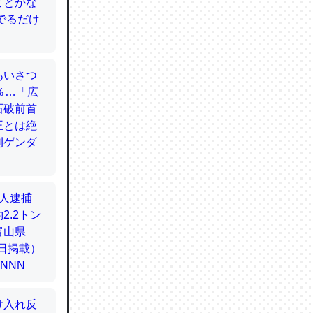
てるので
使わずキ
…。腹足