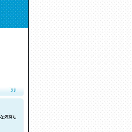
人は原文
な気持ち