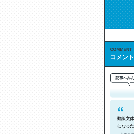
COMMENT
コメント
これは名
もお勧め。自
─今のこの
記事へみ
翻訳文体
になった
─今のこの