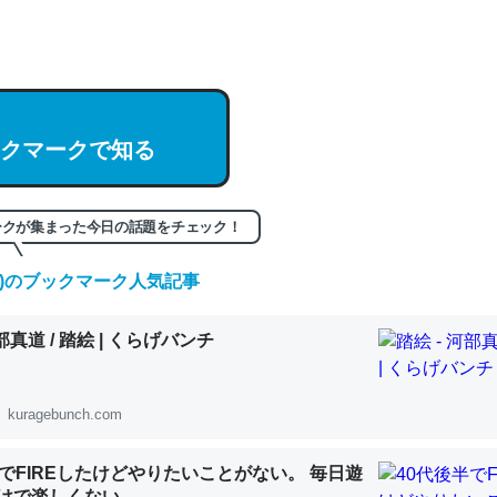
hatGPTの仕組み、特に「トークン」について解説してる記事が少ない
編来た https://isobe324649.hatenablog.com/entry/2023/03/27/
組みと限界についての考察（１） - conceptualization
クマークで知る
記事。32768トークンだと英語小説100ページ分くらい。小説でいう「
ークが集まった今日の話題をチェック！
は回収されないけど、短期記憶というには多い分量。進化すればするほ
(土)のブックマーク人気記事
くなりそう
組みと限界についての考察（１） - conceptualization
河部真道 / 踏絵 | くらげバンチ
kuragebunch.com
カルシウム少ないのか。知らんかった。調べたらコオロギのカルシウム
半でFIREしたけどやりたいことがない。 毎日遊
分の1程度。
けで楽しくない..