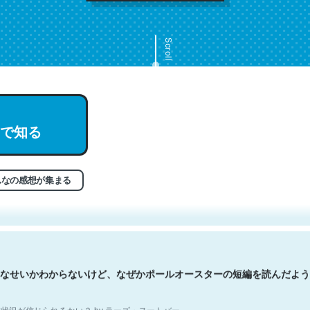
Scroll
で知る
文。彼はとてもクレバーなんだろうなと凄く思う。英語少しでも読める
分はこの流れ好き。Let’s Fucking Go. Then Covid hit. Shit.
状況が信じられるかい？ by ラーズ・ヌートバー
んなの感想が集まる
なせいかわからないけど、なぜかポールオースターの短編を読んだよう
状況が信じられるかい？ by ラーズ・ヌートバー