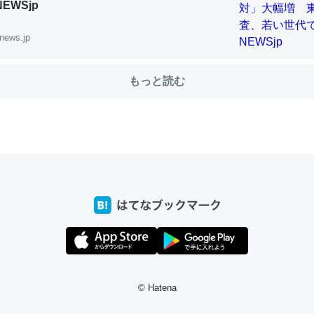
NEWSjp
news.jp
choを実家に置いて４年。でたまに覗いてる。ぼちぼちRingも置こう
、Googleマップで位置情報を共有してる。電池残量や充電中かが分か
もっと読む
きてるなって分かる。
INEするくらいだった遠方の父67歳と僕。ITツール導入でコミュニケーションが劇
ni by LIFULL介護
じ理由でEcho Show 8を設定中でした。PrimeとかSpotifyを支払
生で親と会える残り時間を日数にすると1週間とかの人が多いそうだけ
00倍以上に伸ばす効果があるはず……
INEするくらいだった遠方の父67歳と僕。ITツール導入でコミュニケーションが劇
ni by LIFULL介護
© Hatena