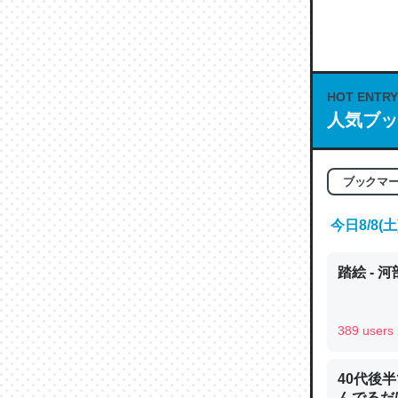
何気にC
な良記事。/続
─GPTの仕
HOT ENTRY
人気ブッ
これは良
ブックマ
の伏線」
今日8/8
やすく強
─GPTの仕
踏絵 - 
389 users
昆虫って
40代後
の600
んでるだ