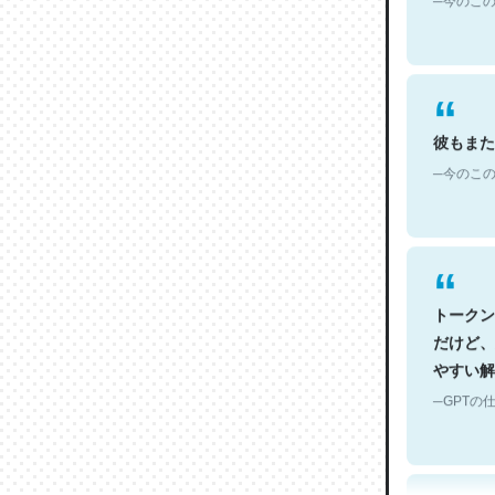
彼もまた
─今のこの
トークン
だけど、
やすい解
─GPTの仕