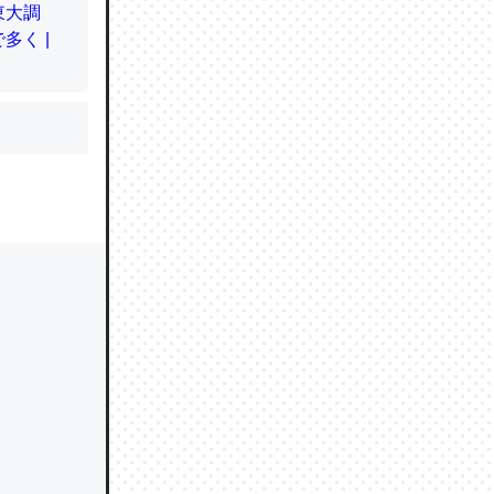
かと画策
るのでこ
的に変化し
う孝行もで
ど、それ
的に変化し