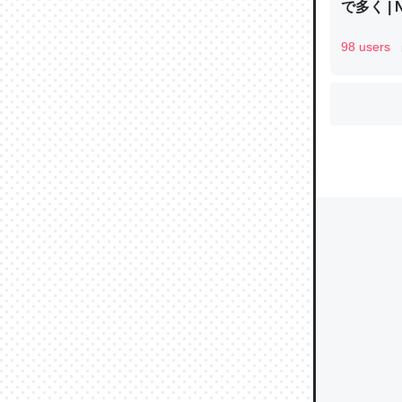
で多く | 
98 users
ウチもE
中。あと
れ見て生
─たまにL
た｜tayori
ちょうど同
きる。一
を実質1
─たまにL
た｜tayori