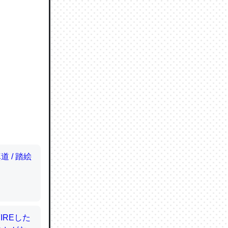
ので貴重
064121
ずっと前
ど分かり
分はエビ