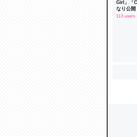
Girl」
なり公開！
なる日本
113 users
ウチもE
中。あと
れ見て生
─たまにL
た｜tayori
ちょうど同
きる。一
を実質1
─たまにL
た｜tayori