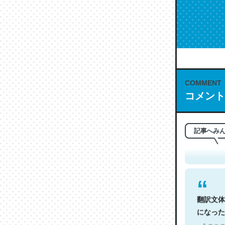
COMMENT
コメント
これは名
もお勧め。自
─今のこの
記事へみ
翻訳文体
になった
─今のこの