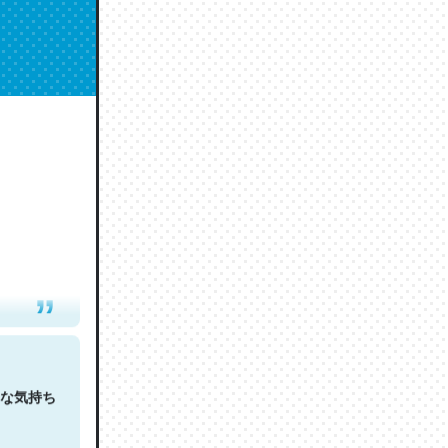
人は原文
な気持ち