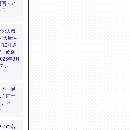
てるので
使わずキ
…。腹足