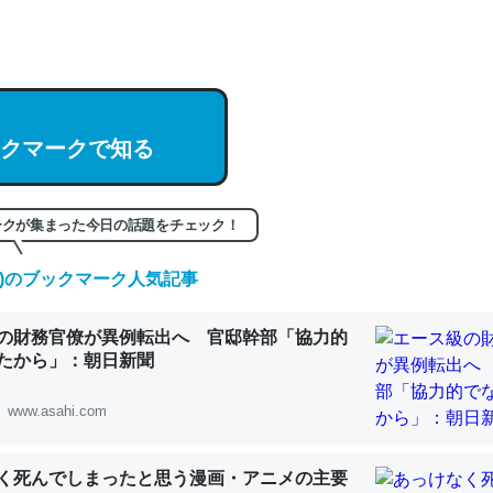
hatGPTの仕組み、特に「トークン」について解説してる記事が少ない
編来た https://isobe324649.hatenablog.com/entry/2023/03/27/
組みと限界についての考察（１） - conceptualization
クマークで知る
記事。32768トークンだと英語小説100ページ分くらい。小説でいう「
ークが集まった今日の話題をチェック！
は回収されないけど、短期記憶というには多い分量。進化すればするほ
くなりそう
(木)のブックマーク人気記事
組みと限界についての考察（１） - conceptualization
の財務官僚が異例転出へ 官邸幹部「協力的
たから」：朝日新聞
www.asahi.com
カルシウム少ないのか。知らんかった。調べたらコオロギのカルシウム
分の1程度。
く死んでしまったと思う漫画・アニメの主要