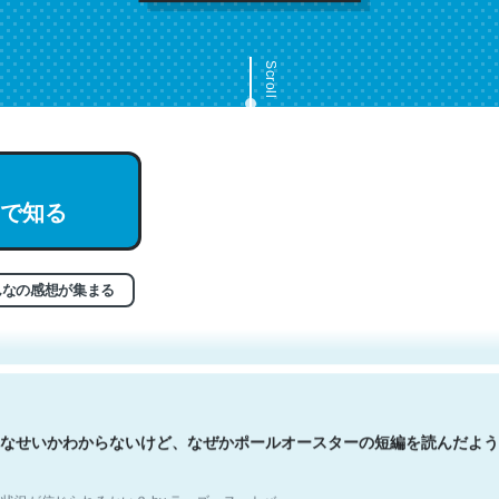
Scroll
で知る
文。彼はとてもクレバーなんだろうなと凄く思う。英語少しでも読める
分はこの流れ好き。Let’s Fucking Go. Then Covid hit. Shit.
状況が信じられるかい？ by ラーズ・ヌートバー
んなの感想が集まる
なせいかわからないけど、なぜかポールオースターの短編を読んだよう
状況が信じられるかい？ by ラーズ・ヌートバー