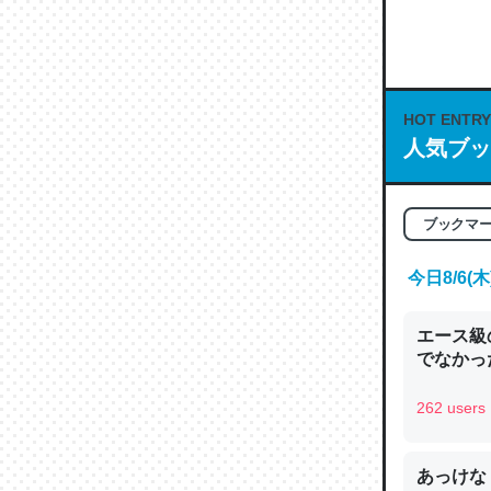
何気にC
な良記事。/続
─GPTの仕
HOT ENTRY
人気ブッ
これは良
ブックマ
の伏線」
やすく強
今日8/6
─GPTの仕
エース級
でなかっ
262 users
昆虫って
の600
あっけな