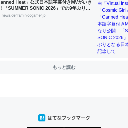
「Canned Heat」公式日本語字幕付きMVがいき
「SUMMER SONIC 2026」での9年ぶりと
公演を記念して
news.denfaminicogamer.jp
choを実家に置いて４年。でたまに覗いてる。ぼちぼちRingも置こう
、Googleマップで位置情報を共有してる。電池残量や充電中かが分か
きてるなって分かる。
INEするくらいだった遠方の父67歳と僕。ITツール導入でコミュニケーションが劇
ni by LIFULL介護
もっと読む
じ理由でEcho Show 8を設定中でした。PrimeとかSpotifyを支払
生で親と会える残り時間を日数にすると1週間とかの人が多いそうだけ
00倍以上に伸ばす効果があるはず……
INEするくらいだった遠方の父67歳と僕。ITツール導入でコミュニケーションが劇
ni by LIFULL介護