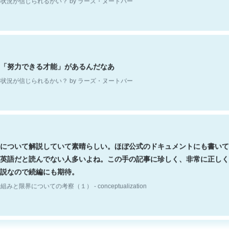
「努力できる才能」があるんだなあ
状況が信じられるかい？ by ラーズ・ヌートバー
について解説していて素晴らしい。ほぼ公式のドキュメントにも書いて
英語だと読んでない人多いよね。この手の記事に珍しく、非常に正しく
説なので続編にも期待。
組みと限界についての考察（１） - conceptualization