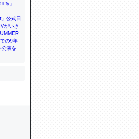
かと画策
るのでこ
的に変化し
う孝行もで
ど、それ
的に変化し