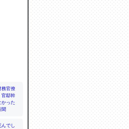
ので貴重
064121
ずっと前
ど分かり
分はエビ