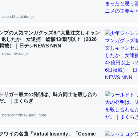
 :: 【研究発表】昆虫学の大問題＝「昆虫はなぜ海にいないのか」に関する新仮説
anond.hatelabo.jp
ンプの人気マンガグッズを“大量注文しキャン
り返したか 女逮捕 総額43億円以上（2026
「淡水はカルシウムも酸素も不足してて両方に不利だから両方が拮抗し
掲載）｜日テレNEWS NNN
って面白い。海にいる鋏角類（カブトガニ・ウミグモ）はカルシウムを
news.ntv.co.jp
化してる筈だが、酵素が違うのか？
 :: 【研究発表】昆虫学の大問題＝「昆虫はなぜ海にいないのか」に関する新仮説
トリガー最大の発明は、味方同士を殺し合わ
だ。｜まくらぎ
に考えるとカルシウムを大量に使う脊椎動物と貝類は苦労してるんだな
を無くしてナメクジになったり努力してるし。
note.com/makuragi_note
 :: 【研究発表】昆虫学の大問題＝「昆虫はなぜ海にいないのか」に関する新仮説
イの名曲「Virtual Insanity」「Cosmic