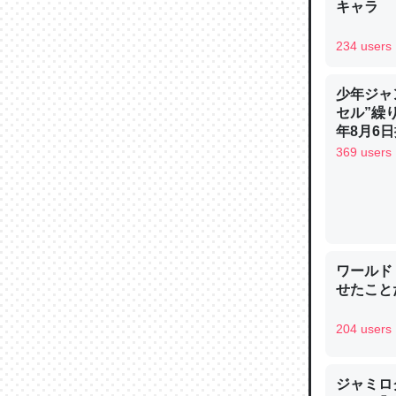
キャラ
─ニュース
234 users
少年ジャ
セル”繰
論文では
年8月6日
は」とあ
369 users
チンを強
─ニュース
ワールド
せたこと
これを元
204 users
類だと殻
─ニュース
ジャミロクワ