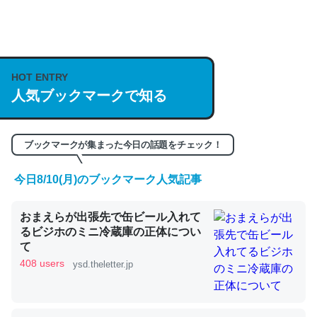
何気にChatGPTの仕組み、特に「トークン」について解
説してる記事が少ないので貴重な良記事。/続編来た
https://isobe324649.hatenablog.com/entry/2023/03/27
HOT ENTRY
/064121
人気ブックマークで知る
─GPTの仕組みと限界についての考察（１） - conceptualization
ブックマークが集まった今日の話題をチェック！
今日8/10(月)のブックマーク人気記事
これは良記事。32768トークンだと英語小説100ページ分
くらい。小説でいう「ずっと前の伏線」は回収されないけ
おまえらが出張先で缶ビール入れて
ど、短期記憶というには多い分量。進化すればするほど分
るビジホのミニ冷蔵庫の正体につい
かりやすく強くなりそう
て
408 users
ysd.theletter.jp
─GPTの仕組みと限界についての考察（１） - conceptualization