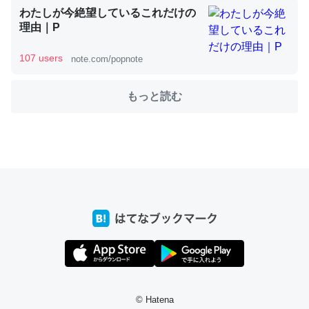
わたしが今絶望しているこれだけの
理由｜P
これを元に考えるとカルシウムを大量に使う脊椎動物と貝
類は苦労してるんだな…。腹足類だと殻を無くしてナメク
107 users
note.com/popnote
ジになったり努力してるし。
─ニュース :: 【研究発表】昆虫学の大問題＝「昆虫はなぜ海にいな
もっと読む
いのか」に関する新仮説
ウチもEchoを実家に置いて４年。でたまに覗いてる。ぼ
ちぼちRingも置こうかと画策中。あと、Googleマップで
位置情報を共有してる。電池残量や充電中かが分かるので
これ見て生きてるなって分かる。
─たまにLINEするくらいだった遠方の父67歳と僕。ITツール導入で
コミュニケーションが劇的に変化した｜tayorini by LIFULL介護
© Hatena