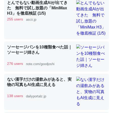
とんでもない動画生成AIが出てき
た 無料で試し放題の「MiniMax
H3」を徹底検証 (1/5)
昆虫ってカルシウム少ないのか。知らんかった。調べたら
255 users
ascii.jp
コオロギのカルシウム分はエビの600分の1程度。
─ニュース :: 【研究発表】昆虫学の大問題＝「昆虫はなぜ海にいな
いのか」に関する新仮説
ソーセージパンを10種類食べた話｜
ソーセージ姉さん
論文では「淡水はカルシウムも酸素も不足してて両方に不
276 users
note.com/goodjoshi
利だから両方が拮抗してるのでは」とあって面白い。海に
いる鋏角類（カブトガニ・ウミグモ）はカルシウムを使わ
ない漢字だけの湯飲みがあると、実
ずキチンを強化してる筈だが、酵素が違うのか？
物の写真もAI生成に見える
─ニュース :: 【研究発表】昆虫学の大問題＝「昆虫はなぜ海にいな
いのか」に関する新仮説
138 users
dailyportalz.jp