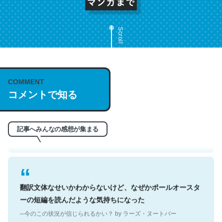
Scroll
これは名文。彼はとてもクレバーなんだろうなと凄く思
COMMENT
コメントで知る
う。英語少しでも読める人は原文もお勧め。自分はこの流
れ好き。Let’s Fucking Go. Then Covid hit. Shit.
─今のこの状況が信じられるかい？ by ラーズ・ヌートバー
記事へみんなの感想が集まる
翻訳文体なせいかわからないけど、なぜかポールオースタ
ーの短編を読んだような気持ちになった
─今のこの状況が信じられるかい？ by ラーズ・ヌートバー