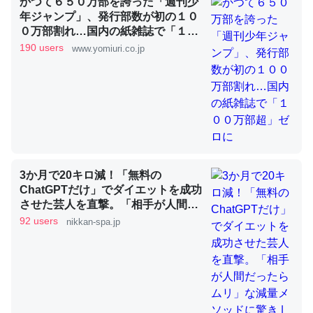
かつて６５０万部を誇った「週刊少
年ジャンプ」、発行部数が初の１０
０万部割れ…国内の紙雑誌で「１０
これを元に考えるとカルシウムを大量に使う脊椎動物と貝
０万部超」ゼロに
190 users
www.yomiuri.co.jp
類は苦労してるんだな…。腹足類だと殻を無くしてナメク
ジになったり努力してるし。
─ニュース :: 【研究発表】昆虫学の大問題＝「昆虫はなぜ海にいな
いのか」に関する新仮説
3か月で20キロ減！「無料の
ChatGPTだけ」でダイエットを成功
ウチもEchoを実家に置いて４年。でたまに覗いてる。ぼ
させた芸人を直撃。「相手が人間だ
ちぼちRingも置こうかと画策中。あと、Googleマップで
ったらムリ」な減量メソッドに驚き
92 users
nikkan-spa.jp
位置情報を共有してる。電池残量や充電中かが分かるので
| 日刊SPA!
これ見て生きてるなって分かる。
─たまにLINEするくらいだった遠方の父67歳と僕。ITツール導入で
コミュニケーションが劇的に変化した｜tayorini by LIFULL介護