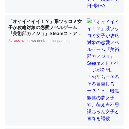
「オイイイイイ！？」系ツッコミ女
ちょうど同じ理由でEcho Show 8を設定中でした。Prime
子が攻略対象の恋愛ノベルゲーム
とかSpotifyを支払う孝行もできる。一生で親と会える残
『美術部カノジョ』Steamストアペ
り時間を日数にすると1週間とかの人が多いそうだけど、
ージが公開。「お前らーそろそろ自
78 users
news.denfaminicogamer.jp
それを実質100倍以上に伸ばす効果があるはず……
重しろー？＾＾」暗黒微笑の夢女子
や、萌え声不思議ちゃん女子と青春
─たまにLINEするくらいだった遠方の父67歳と僕。ITツール導入で
コミュニケーションが劇的に変化した｜tayorini by LIFULL介護
を謳歌
私も3年前ぐらいに祖母の家に設置した。ポケットWifiみ
たいなのでネット環境作ったけどAlexaしか使わないので
回線代ほとんどかからないですよ。参考：
https://toyoshi.hatenablog.com/entry/2019/05/15/1805
34