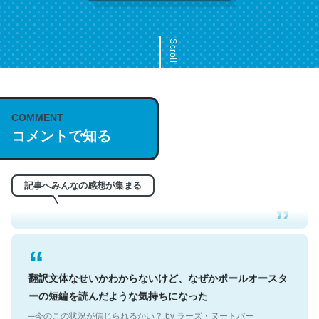
Scroll
COMMENT
これは名文。彼はとてもクレバーなんだろうなと凄く思
コメントで知る
う。英語少しでも読める人は原文もお勧め。自分はこの流
れ好き。Let’s Fucking Go. Then Covid hit. Shit.
─今のこの状況が信じられるかい？ by ラーズ・ヌートバー
記事へみんなの感想が集まる
翻訳文体なせいかわからないけど、なぜかポールオースタ
ーの短編を読んだような気持ちになった
─今のこの状況が信じられるかい？ by ラーズ・ヌートバー