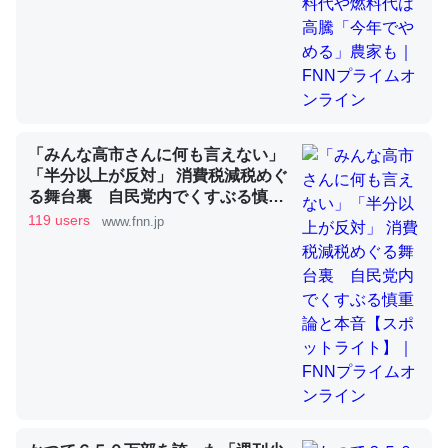
昆虫ってカルシウム少ないのか。知らんかった。調べたら
コオロギのカルシウム分はエビの600分の1程度。
─ニュース :: 【研究発表】昆虫学の大問題＝「昆虫はなぜ海にいな
いのか」に関する新仮説
「みんな高市さんに何も言えない」
「半分以上が反対」 消費税減税めぐ
る舞台裏 自民党内でくすぶる慎重
論と本音【スポットライト】｜FNN
119 users
www.fnn.jp
プライムオンライン
論文では「淡水はカルシウムも酸素も不足してて両方に不
利だから両方が拮抗してるのでは」とあって面白い。海に
いる鋏角類（カブトガニ・ウミグモ）はカルシウムを使わ
ずキチンを強化してる筈だが、酵素が違うのか？
─ニュース :: 【研究発表】昆虫学の大問題＝「昆虫はなぜ海にいな
いのか」に関する新仮説