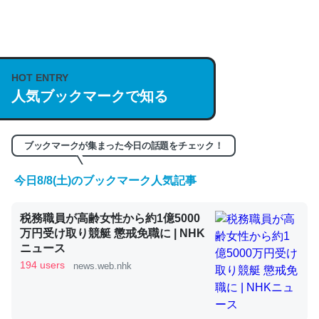
何気にChatGPTの仕組み、特に「トークン」について解
説してる記事が少ないので貴重な良記事。/続編来た
https://isobe324649.hatenablog.com/entry/2023/03/27
HOT ENTRY
/064121
人気ブックマークで知る
─GPTの仕組みと限界についての考察（１） - conceptualization
ブックマークが集まった今日の話題をチェック！
今日8/8(土)のブックマーク人気記事
これは良記事。32768トークンだと英語小説100ページ分
くらい。小説でいう「ずっと前の伏線」は回収されないけ
税務職員が高齢女性から約1億5000
ど、短期記憶というには多い分量。進化すればするほど分
万円受け取り競艇 懲戒免職に | NHK
かりやすく強くなりそう
ニュース
194 users
news.web.nhk
─GPTの仕組みと限界についての考察（１） - conceptualization