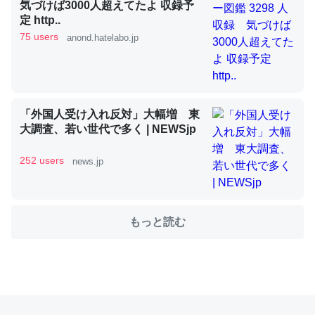
気づけば3000人超えてたよ 収録予
定 http..
これを元に考えるとカルシウムを大量に使う脊椎動物と貝
75 users
anond.hatelabo.jp
類は苦労してるんだな…。腹足類だと殻を無くしてナメク
ジになったり努力してるし。
─ニュース :: 【研究発表】昆虫学の大問題＝「昆虫はなぜ海にいな
いのか」に関する新仮説
「外国人受け入れ反対」大幅増 東
大調査、若い世代で多く | NEWSjp
252 users
news.jp
ウチもEchoを実家に置いて４年。でたまに覗いてる。ぼ
ちぼちRingも置こうかと画策中。あと、Googleマップで
もっと読む
位置情報を共有してる。電池残量や充電中かが分かるので
これ見て生きてるなって分かる。
─たまにLINEするくらいだった遠方の父67歳と僕。ITツール導入で
コミュニケーションが劇的に変化した｜tayorini by LIFULL介護