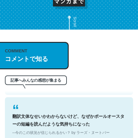
Scroll
これは名文。彼はとてもクレバーなんだろうなと凄く思
COMMENT
う。英語少しでも読める人は原文もお勧め。自分はこの流
コメントで知る
れ好き。Let’s Fucking Go. Then Covid hit. Shit.
─今のこの状況が信じられるかい？ by ラーズ・ヌートバー
記事へみんなの感想が集まる
翻訳文体なせいかわからないけど、なぜかポールオースタ
ーの短編を読んだような気持ちになった
─今のこの状況が信じられるかい？ by ラーズ・ヌートバー