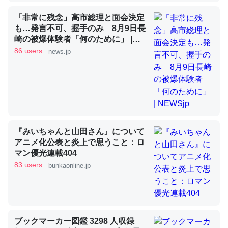
「非常に残念」高市総理と面会決定
昆虫ってカルシウム少ないのか。知らんかった。調べたら
も…発言不可、握手のみ 8月9日長
崎の被爆体験者「何のために」 |
コオロギのカルシウム分はエビの600分の1程度。
NEWSjp
86 users
news.jp
─ニュース :: 【研究発表】昆虫学の大問題＝「昆虫はなぜ海にいな
いのか」に関する新仮説
論文では「淡水はカルシウムも酸素も不足してて両方に不
『みいちゃんと山田さん』について
利だから両方が拮抗してるのでは」とあって面白い。海に
アニメ化公表と炎上で思うこと：ロ
マン優光連載404
いる鋏角類（カブトガニ・ウミグモ）はカルシウムを使わ
83 users
bunkaonline.jp
ずキチンを強化してる筈だが、酵素が違うのか？
─ニュース :: 【研究発表】昆虫学の大問題＝「昆虫はなぜ海にいな
いのか」に関する新仮説
ブックマーカー図鑑 3298 人収録