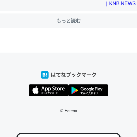
もっと読む
choを実家に置いて４年。でたまに覗いてる。ぼちぼちRingも置こう
、Googleマップで位置情報を共有してる。電池残量や充電中かが分か
きてるなって分かる。
INEするくらいだった遠方の父67歳と僕。ITツール導入でコミュニケーションが劇
ni by LIFULL介護
じ理由でEcho Show 8を設定中でした。PrimeとかSpotifyを支払
生で親と会える残り時間を日数にすると1週間とかの人が多いそうだけ
00倍以上に伸ばす効果があるはず……
© Hatena
INEするくらいだった遠方の父67歳と僕。ITツール導入でコミュニケーションが劇
ni by LIFULL介護