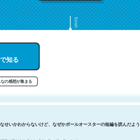
Scroll
で知る
文。彼はとてもクレバーなんだろうなと凄く思う。英語少しでも読める
分はこの流れ好き。Let’s Fucking Go. Then Covid hit. Shit.
状況が信じられるかい？ by ラーズ・ヌートバー
んなの感想が集まる
なせいかわからないけど、なぜかポールオースターの短編を読んだよう
状況が信じられるかい？ by ラーズ・ヌートバー