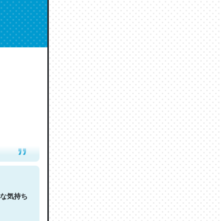
人は原文
な気持ち