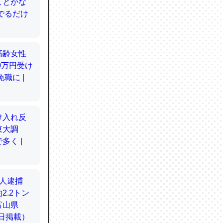
てるので
使わずキ
…。腹足