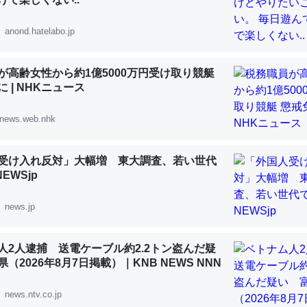
 :: 【研究発表】昆虫学の大問題＝「昆虫はなぜ海にいないのか」に関する新仮説
anond.hatelabo.jp
が高齢女性から約1億5000万円受け取り競艇
 | NHKニュース
「淡水はカルシウムも酸素も不足してて両方に不利だから両方が拮抗し
って面白い。海にいる鋏角類（カブトガニ・ウミグモ）はカルシウムを
news.web.nhk
化してる筈だが、酵素が違うのか？
 :: 【研究発表】昆虫学の大問題＝「昆虫はなぜ海にいないのか」に関する新仮説
受け入れ反対」大幅増 東大調査、若い世代
NEWSjp
news.jp
に考えるとカルシウムを大量に使う脊椎動物と貝類は苦労してるんだな
人2人逮捕 送電ケーブル約2.2トン盗んだ疑
を無くしてナメクジになったり努力してるし。
（2026年8月7日掲載）｜KNB NEWS NNN
 :: 【研究発表】昆虫学の大問題＝「昆虫はなぜ海にいないのか」に関する新仮説
news.ntv.co.jp