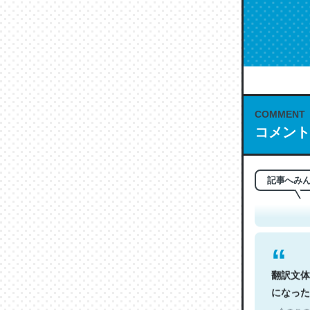
COMMENT
コメント
これは名
もお勧め。自
─今のこの
記事へみ
翻訳文体
になった
─今のこの