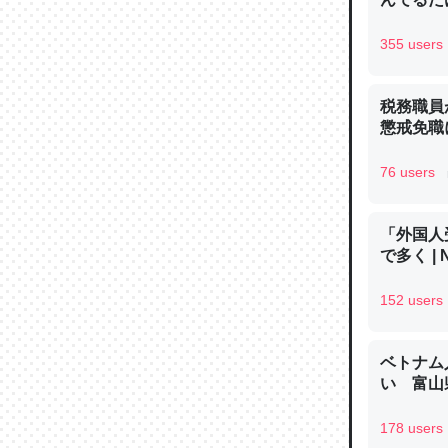
─ニュース
355 users
税務職員
懲戒免職に
論文では
は」とあ
76 users
チンを強
─ニュース
「外国人
で多く | 
152 users
これを元
ベトナム
類だと殻
い 富山県
─ニュース
178 users