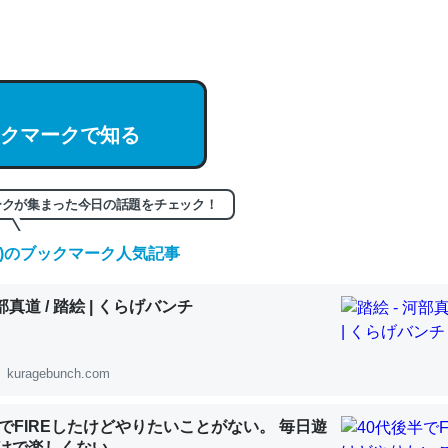
hatGPTの仕組み、特に「トークン」について解説してる記事が少ない
編来た https://isobe324649.hatenablog.com/entry/2023/03/27/
組みと限界についての考察（１） - conceptualization
クマークで知る
記事。32768トークンだと英語小説100ページ分くらい。小説でいう「
ークが集まった今日の話題をチェック！
は回収されないけど、短期記憶というには多い分量。進化すればするほ
(土)のブックマーク人気記事
くなりそう
組みと限界についての考察（１） - conceptualization
河部真道 / 踏絵 | くらげバンチ
kuragebunch.com
カルシウム少ないのか。知らんかった。調べたらコオロギのカルシウム
半でFIREしたけどやりたいことがない。 毎日遊
分の1程度。
けで楽しくない..