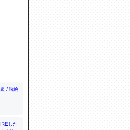
ので貴重
064121
ずっと前
ど分かり
分はエビ