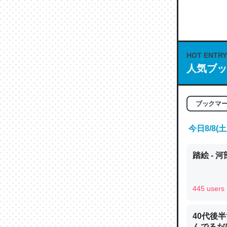
何気にC
な良記事。/続
─GPTの仕
HOT ENTRY
人気ブッ
これは良
ブックマ
の伏線」
今日8/8
やすく強
─GPTの仕
踏絵 - 
445 users
昆虫って
40代後
の600
んでるだ