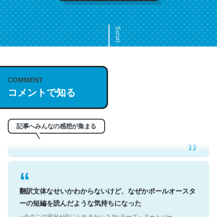
Scroll
COMMENT
これは名文。彼はとてもクレバーなんだろうなと凄く思
コメントで知る
う。英語少しでも読める人は原文もお勧め。自分はこの流
れ好き。Let’s Fucking Go. Then Covid hit. Shit.
─今のこの状況が信じられるかい？ by ラーズ・ヌートバー
記事へみんなの感想が集まる
翻訳文体なせいかわからないけど、なぜかポールオースタ
ーの短編を読んだような気持ちになった
─今のこの状況が信じられるかい？ by ラーズ・ヌートバー