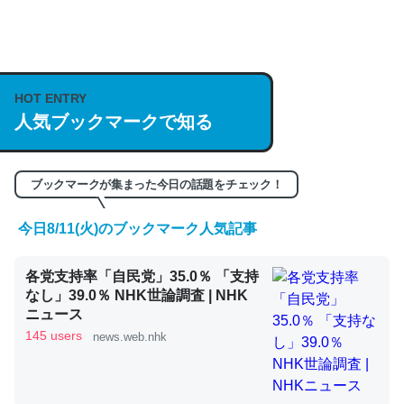
何気にChatGPTの仕組み、特に「トークン」について解
説してる記事が少ないので貴重な良記事。/続編来た
https://isobe324649.hatenablog.com/entry/2023/03/27
HOT ENTRY
/064121
人気ブックマークで知る
─GPTの仕組みと限界についての考察（１） - conceptualization
ブックマークが集まった今日の話題をチェック！
今日8/11(火)のブックマーク人気記事
これは良記事。32768トークンだと英語小説100ページ分
各党支持率「自民党」35.0％ 「支持
くらい。小説でいう「ずっと前の伏線」は回収されないけ
なし」39.0％ NHK世論調査 | NHK
ど、短期記憶というには多い分量。進化すればするほど分
ニュース
かりやすく強くなりそう
145 users
news.web.nhk
─GPTの仕組みと限界についての考察（１） - conceptualization