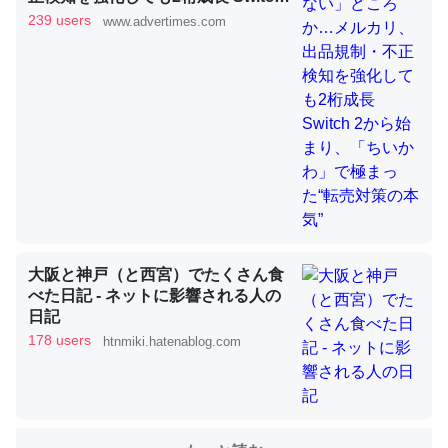
2から始まり、「ちいかわ」で極ま
239 users
www.advertimes.com
った“転売対策の本気”
これを元に考えるとカルシウムを大量に使う脊椎動物と貝
類は苦労してるんだな…。腹足類だと殻を無くしてナメク
ジになったり努力してるし。
─ニュース :: 【研究発表】昆虫学の大問題＝「昆虫はなぜ海にいな
いのか」に関する新仮説
大阪と神戸（と西宮）でたくさん食
ウチもEchoを実家に置いて４年。でたまに覗いてる。ぼ
べた日記 - ネットに影響される人の
ちぼちRingも置こうかと画策中。あと、Googleマップで
日記
位置情報を共有してる。電池残量や充電中かが分かるので
178 users
htnmiki.hatenablog.com
これ見て生きてるなって分かる。
─たまにLINEするくらいだった遠方の父67歳と僕。ITツール導入で
コミュニケーションが劇的に変化した｜tayorini by LIFULL介護