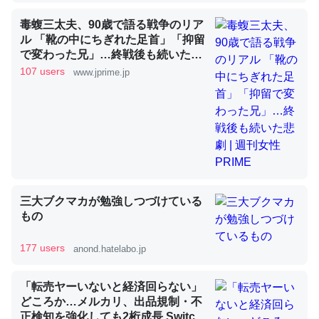
毒蝮三太夫、90歳で語る戦争のリア
ル 「靴の中にちぎれた足首」「抑留
昆虫ってカルシウム少ないのか。知らんかった。調べたら
で変わった兄」…終戦後も続いた悲
コオロギのカルシウム分はエビの600分の1程度。
劇 | 週刊女性PRIME
107 users
www.jprime.jp
─ニュース :: 【研究発表】昆虫学の大問題＝「昆虫はなぜ海にいな
いのか」に関する新仮説
論文では「淡水はカルシウムも酸素も不足してて両方に不
三大ブクマカが勉強しつづけている
利だから両方が拮抗してるのでは」とあって面白い。海に
もの
いる鋏角類（カブトガニ・ウミグモ）はカルシウムを使わ
ずキチンを強化してる筈だが、酵素が違うのか？
177 users
anond.hatelabo.jp
─ニュース :: 【研究発表】昆虫学の大問題＝「昆虫はなぜ海にいな
いのか」に関する新仮説
「転売ヤーいないと経済回らない」
どころか…メルカリ、出品規制・不
正検知を強化しても2桁成長 Switch