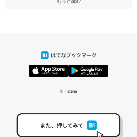
もっと読む
ちょうど同じ理由でEcho Show 8を設定中でした。Prime
とかSpotifyを支払う孝行もできる。一生で親と会える残
り時間を日数にすると1週間とかの人が多いそうだけど、
それを実質100倍以上に伸ばす効果があるはず……
─たまにLINEするくらいだった遠方の父67歳と僕。ITツール導入で
コミュニケーションが劇的に変化した｜tayorini by LIFULL介護
© Hatena
私も3年前ぐらいに祖母の家に設置した。ポケットWifiみ
たいなのでネット環境作ったけどAlexaしか使わないので
回線代ほとんどかからないですよ。参考：
https://toyoshi.hatenablog.com/entry/2019/05/15/1805
34