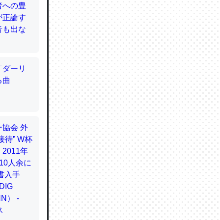
てるので
使わずキ
…。腹足