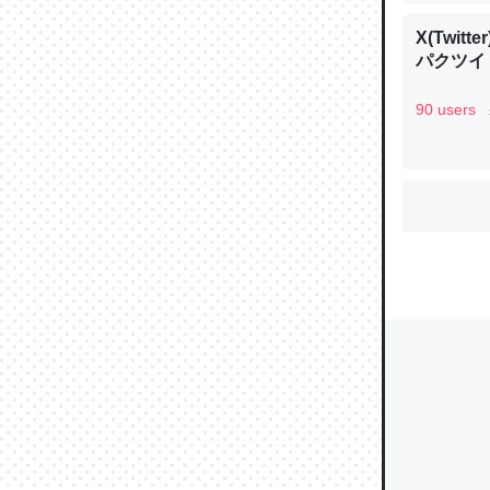
X(Twi
パクツイ
ウチもE
90 users
中。あと
れ見て生
─たまにL
た｜tayori
ちょうど同
きる。一
を実質1
─たまにL
た｜tayori