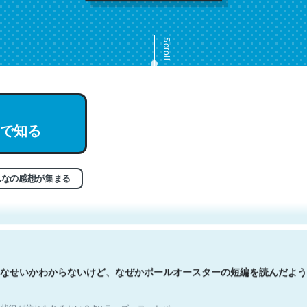
Scroll
で知る
文。彼はとてもクレバーなんだろうなと凄く思う。英語少しでも読める
分はこの流れ好き。Let’s Fucking Go. Then Covid hit. Shit.
状況が信じられるかい？ by ラーズ・ヌートバー
んなの感想が集まる
なせいかわからないけど、なぜかポールオースターの短編を読んだよう
状況が信じられるかい？ by ラーズ・ヌートバー