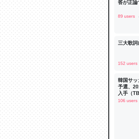
答が正論
─ニュース
89 users
三大歌詞
論文では
は」とあ
チンを強
152 users
─ニュース
韓国サッ
予選、20
入手（TBS 
ュース
106 users
これを元
類だと殻
─ニュース