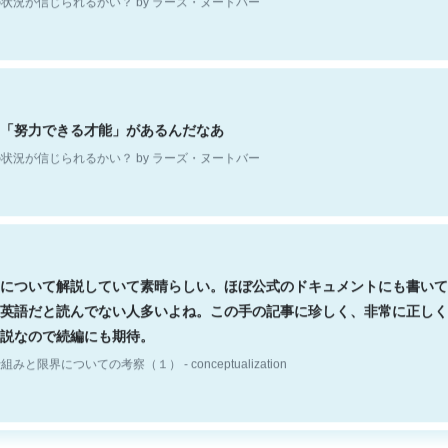
「努力できる才能」があるんだなあ
状況が信じられるかい？ by ラーズ・ヌートバー
について解説していて素晴らしい。ほぼ公式のドキュメントにも書いて
英語だと読んでない人多いよね。この手の記事に珍しく、非常に正しく
説なので続編にも期待。
組みと限界についての考察（１） - conceptualization