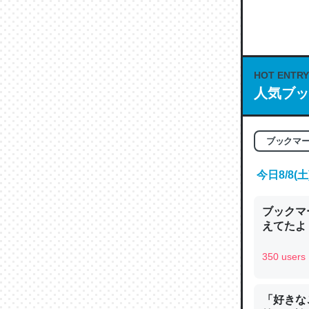
何気にC
な良記事。/続
─GPTの仕
HOT ENTRY
人気ブッ
これは良
ブックマ
の伏線」
今日8/8
やすく強
─GPTの仕
ブックマー
えてたよ 収
350 users
昆虫って
「好きな
の600