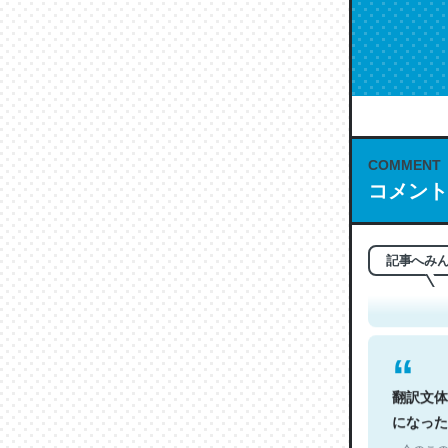
COMMENT
コメント
これは名
もお勧め。自
─今のこの
記事へみ
翻訳文体
になった
─今のこの