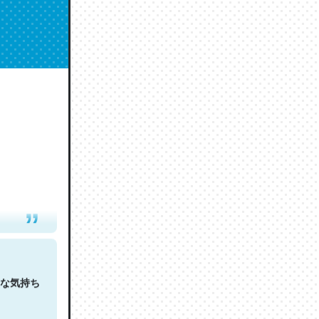
人は原文
な気持ち