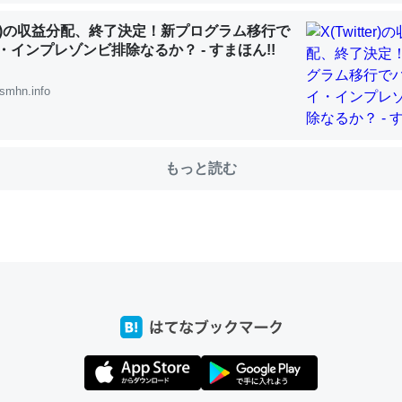
tter)の収益分配、終了決定！新プログラム移行で
・インプレゾンビ排除なるか？ - すまほん!!
choを実家に置いて４年。でたまに覗いてる。ぼちぼちRingも置こう
smhn.info
、Googleマップで位置情報を共有してる。電池残量や充電中かが分か
きてるなって分かる。
INEするくらいだった遠方の父67歳と僕。ITツール導入でコミュニケーションが劇
ni by LIFULL介護
もっと読む
じ理由でEcho Show 8を設定中でした。PrimeとかSpotifyを支払
生で親と会える残り時間を日数にすると1週間とかの人が多いそうだけ
00倍以上に伸ばす効果があるはず……
INEするくらいだった遠方の父67歳と僕。ITツール導入でコミュニケーションが劇
ni by LIFULL介護