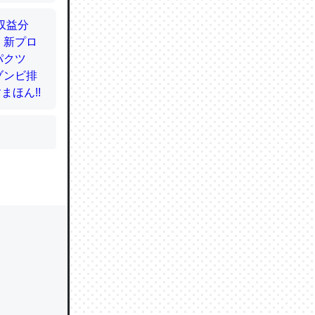
かと画策
るのでこ
的に変化し
う孝行もで
ど、それ
的に変化し