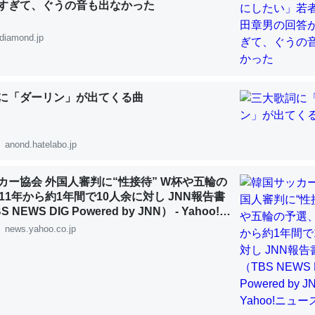
すぎて、ぐうの音も出なかった
 :: 【研究発表】昆虫学の大問題＝「昆虫はなぜ海にいないのか」に関する新仮説
diamond.jp
に「ダーリン」が出てくる曲
「淡水はカルシウムも酸素も不足してて両方に不利だから両方が拮抗し
って面白い。海にいる鋏角類（カブトガニ・ウミグモ）はカルシウムを
化してる筈だが、酵素が違うのか？
anond.hatelabo.jp
 :: 【研究発表】昆虫学の大問題＝「昆虫はなぜ海にいないのか」に関する新仮説
カー協会 外国人審判に“性接待” W杯や五輪の
11年から約1年間で10人余に対し JNN報告書
NEWS DIG Powered by JNN） - Yahoo!ニ
news.yahoo.co.jp
に考えるとカルシウムを大量に使う脊椎動物と貝類は苦労してるんだな
を無くしてナメクジになったり努力してるし。
 :: 【研究発表】昆虫学の大問題＝「昆虫はなぜ海にいないのか」に関する新仮説