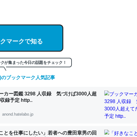
hatGPTの仕組み、特に「トークン」について解説してる記事が少ない
編来た https://isobe324649.hatenablog.com/entry/2023/03/27/
組みと限界についての考察（１） - conceptualization
クマークで知る
記事。32768トークンだと英語小説100ページ分くらい。小説でいう「
ークが集まった今日の話題をチェック！
は回収されないけど、短期記憶というには多い分量。進化すればするほ
(土)のブックマーク人気記事
くなりそう
組みと限界についての考察（１） - conceptualization
カー図鑑 3298 人収録 気づけば3000人超
録予定 http..
anond.hatelabo.jp
カルシウム少ないのか。知らんかった。調べたらコオロギのカルシウム
ことを仕事にしたい」若者への豊田章男の回
分の1程度。