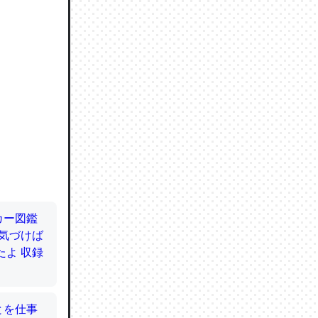
ので貴重
064121
ずっと前
ど分かり
分はエビ