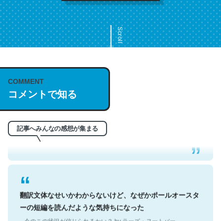
Scroll
COMMENT
これは名文。彼はとてもクレバーなんだろうなと凄く思
コメントで知る
う。英語少しでも読める人は原文もお勧め。自分はこの流
れ好き。Let’s Fucking Go. Then Covid hit. Shit.
─今のこの状況が信じられるかい？ by ラーズ・ヌートバー
記事へみんなの感想が集まる
翻訳文体なせいかわからないけど、なぜかポールオースタ
ーの短編を読んだような気持ちになった
─今のこの状況が信じられるかい？ by ラーズ・ヌートバー