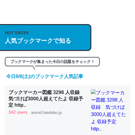
何気にChatGPTの仕組み、特に「トークン」について解
説してる記事が少ないので貴重な良記事。/続編来た
https://isobe324649.hatenablog.com/entry/2023/03/27
HOT ENTRY
人気ブックマークで知る
/064121
─GPTの仕組みと限界についての考察（１） - conceptualization
ブックマークが集まった今日の話題をチェック！
今日8/8(土)のブックマーク人気記事
これは良記事。32768トークンだと英語小説100ページ分
ブックマーカー図鑑 3298 人収録
くらい。小説でいう「ずっと前の伏線」は回収されないけ
気づけば3000人超えてたよ 収録予
ど、短期記憶というには多い分量。進化すればするほど分
定 http..
かりやすく強くなりそう
342 users
anond.hatelabo.jp
─GPTの仕組みと限界についての考察（１） - conceptualization