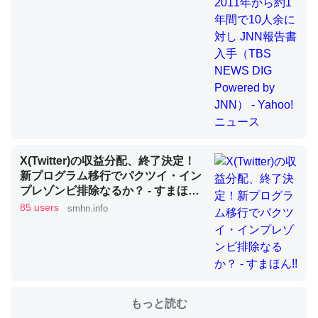
これを元に考えるとカルシウムを大量に使う脊椎動物と貝
類は苦労してるんだな…。腹足類だと殻を無くしてナメク
ジになったり努力してるし。
─ニュース :: 【研究発表】昆虫学の大問題＝「昆虫はなぜ海にいな
いのか」に関する新仮説
X(Twitter)の収益分配、終了決定！
新プログラム移行でパクツイ・イン
プレゾンビ排除なるか？ - すまほ
ウチもEchoを実家に置いて４年。でたまに覗いてる。ぼ
ん!!
85 users
smhn.info
ちぼちRingも置こうかと画策中。あと、Googleマップで
位置情報を共有してる。電池残量や充電中かが分かるので
これ見て生きてるなって分かる。
─たまにLINEするくらいだった遠方の父67歳と僕。ITツール導入で
コミュニケーションが劇的に変化した｜tayorini by LIFULL介護
もっと読む