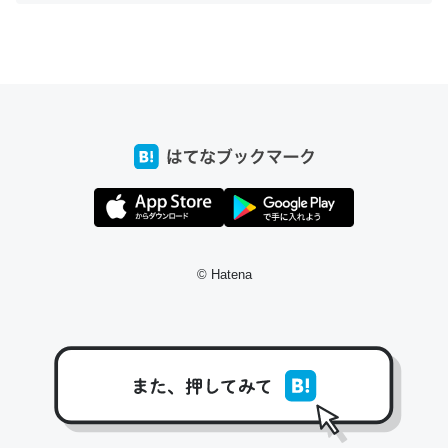
ちょうど同じ理由でEcho Show 8を設定中でした。Prime
とかSpotifyを支払う孝行もできる。一生で親と会える残
り時間を日数にすると1週間とかの人が多いそうだけど、
それを実質100倍以上に伸ばす効果があるはず……
─たまにLINEするくらいだった遠方の父67歳と僕。ITツール導入で
コミュニケーションが劇的に変化した｜tayorini by LIFULL介護
© Hatena
私も3年前ぐらいに祖母の家に設置した。ポケットWifiみ
たいなのでネット環境作ったけどAlexaしか使わないので
回線代ほとんどかからないですよ。参考：
https://toyoshi.hatenablog.com/entry/2019/05/15/1805
34