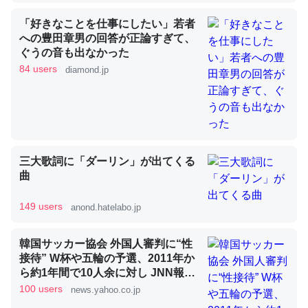
「好きなことを仕事にしたい」若者
への豊田章男の回答が正論すぎて、
昆虫ってカルシウム少ないのか。知らんかった。調べたら
ぐうの音も出なかった
コオロギのカルシウム分はエビの600分の1程度。
84 users
diamond.jp
─ニュース :: 【研究発表】昆虫学の大問題＝「昆虫はなぜ海にいな
いのか」に関する新仮説
三大歌詞に「ダーリン」が出てくる
曲
論文では「淡水はカルシウムも酸素も不足してて両方に不
利だから両方が拮抗してるのでは」とあって面白い。海に
149 users
anond.hatelabo.jp
いる鋏角類（カブトガニ・ウミグモ）はカルシウムを使わ
ずキチンを強化してる筈だが、酵素が違うのか？
韓国サッカー協会 外国人審判に“性
─ニュース :: 【研究発表】昆虫学の大問題＝「昆虫はなぜ海にいな
接待” W杯や五輪の予選、2011年か
いのか」に関する新仮説
ら約1年間で10人余に対し JNN報告
書入手（TBS NEWS DIG Powered
100 users
news.yahoo.co.jp
by JNN） - Yahoo!ニュース