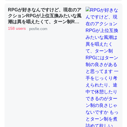
RPGが好きなんですけど、現在のア
クションRPGが上位互換みたいな風
これを元に考えるとカルシウムを大量に使う脊椎動物と貝
潮は異を唱えたくて、ターン制RPG
類は苦労してるんだな…。腹足類だと殻を無くしてナメク
にはターン制の良さがあると思って
158 users
posfie.com
ジになったり努力してるし。
ます 一手をじっくり考えられたり、
途中で休憩したりできるのがターン
─ニュース :: 【研究発表】昆虫学の大問題＝「昆虫はなぜ海にいな
いのか」に関する新仮説
制の良さじゃないですか もっとター
ン制を煮詰めて欲しい→「既出だと
思うがここはオクトパストラベラー
を推したい(´・ω・｀)」
ウチもEchoを実家に置いて４年。でたまに覗いてる。ぼ
ちぼちRingも置こうかと画策中。あと、Googleマップで
位置情報を共有してる。電池残量や充電中かが分かるので
これ見て生きてるなって分かる。
─たまにLINEするくらいだった遠方の父67歳と僕。ITツール導入で
コミュニケーションが劇的に変化した｜tayorini by LIFULL介護