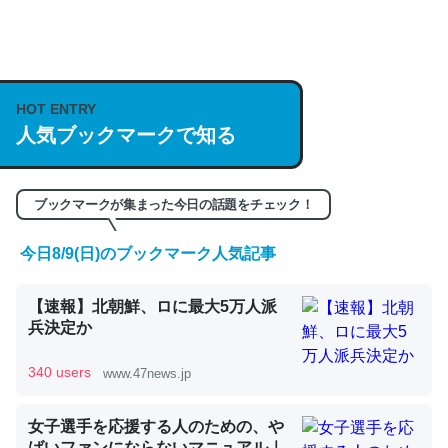
何気にChatGPTの仕組み、特に「トークン」について解
説してる記事が少ないので貴重な良記事。/続編来た
https://isobe324649.hatenablog.com/entry/2023/03/27
HOT ENTRY
人気ブックマークで知る
/064121
─GPTの仕組みと限界についての考察（１） - conceptualization
ブックマークが集まった今日の話題をチェック！
今日8/9(日)のブックマーク人気記事
これは良記事。32768トークンだと英語小説100ページ分
【速報】北朝鮮、ロに最大5万人派
くらい。小説でいう「ずっと前の伏線」は回収されないけ
兵決定か
ど、短期記憶というには多い分量。進化すればするほど分
かりやすく強くなりそう
340 users
www.47news.jp
─GPTの仕組みと限界についての考察（１） - conceptualization
女子選手を応援する人のための、や
ばいファンにならないマニュアル｜