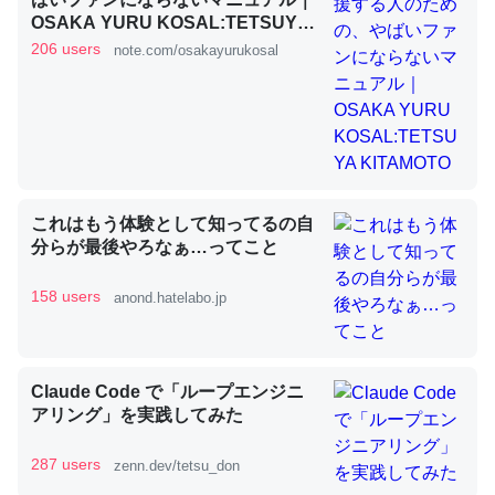
OSAKA YURU KOSAL:TETSUYA
KITAMOTO
206 users
note.com/osakayurukosal
昆虫ってカルシウム少ないのか。知らんかった。調べたら
コオロギのカルシウム分はエビの600分の1程度。
─ニュース :: 【研究発表】昆虫学の大問題＝「昆虫はなぜ海にいな
いのか」に関する新仮説
これはもう体験として知ってるの自
分らが最後やろなぁ…ってこと
論文では「淡水はカルシウムも酸素も不足してて両方に不
158 users
anond.hatelabo.jp
利だから両方が拮抗してるのでは」とあって面白い。海に
いる鋏角類（カブトガニ・ウミグモ）はカルシウムを使わ
ずキチンを強化してる筈だが、酵素が違うのか？
Claude Code で「ループエンジニ
─ニュース :: 【研究発表】昆虫学の大問題＝「昆虫はなぜ海にいな
アリング」を実践してみた
いのか」に関する新仮説
287 users
zenn.dev/tetsu_don