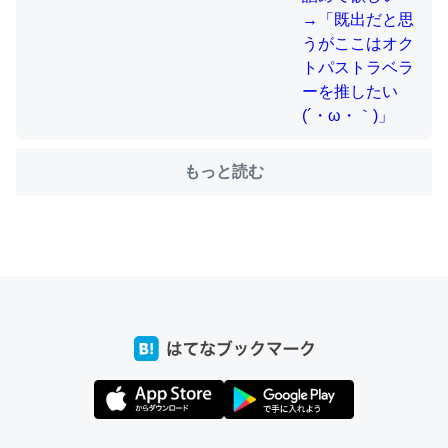
ちょうど同じ理由でEcho Show 8を設定中でした。Prime
とかSpotifyを支払う孝行もできる。一生で親と会える残
り時間を日数にすると1週間とかの人が多いそうだけど、
それを実質100倍以上に伸ばす効果があるはず……
もっと読む
─たまにLINEするくらいだった遠方の父67歳と僕。ITツール導入で
コミュニケーションが劇的に変化した｜tayorini by LIFULL介護
私も3年前ぐらいに祖母の家に設置した。ポケットWifiみ
たいなのでネット環境作ったけどAlexaしか使わないので
回線代ほとんどかからないですよ。参考：
https://toyoshi.hatenablog.com/entry/2019/05/15/1805
34