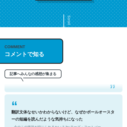
Scroll
COMMENT
これは名文。彼はとてもクレバーなんだろうなと凄く思
コメントで知る
う。英語少しでも読める人は原文もお勧め。自分はこの流
れ好き。Let’s Fucking Go. Then Covid hit. Shit.
─今のこの状況が信じられるかい？ by ラーズ・ヌートバー
記事へみんなの感想が集まる
翻訳文体なせいかわからないけど、なぜかポールオースタ
ーの短編を読んだような気持ちになった
─今のこの状況が信じられるかい？ by ラーズ・ヌートバー