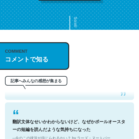
Scroll
COMMENT
これは名文。彼はとてもクレバーなんだろうなと凄く思
コメントで知る
う。英語少しでも読める人は原文もお勧め。自分はこの流
れ好き。Let’s Fucking Go. Then Covid hit. Shit.
─今のこの状況が信じられるかい？ by ラーズ・ヌートバー
記事へみんなの感想が集まる
翻訳文体なせいかわからないけど、なぜかポールオースタ
ーの短編を読んだような気持ちになった
─今のこの状況が信じられるかい？ by ラーズ・ヌートバー