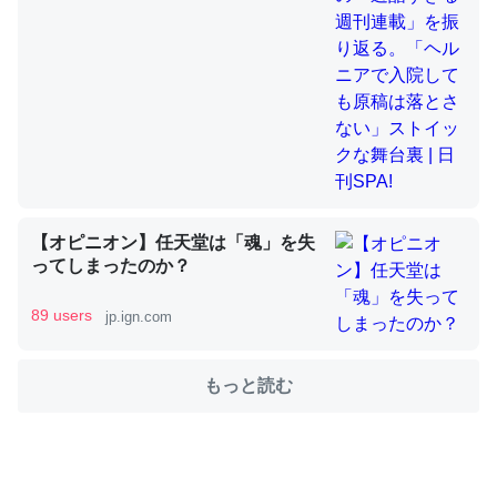
舞台裏 | 日刊SPA!
これを元に考えるとカルシウムを大量に使う脊椎動物と貝
類は苦労してるんだな…。腹足類だと殻を無くしてナメク
ジになったり努力してるし。
─ニュース :: 【研究発表】昆虫学の大問題＝「昆虫はなぜ海にいな
いのか」に関する新仮説
【オピニオン】任天堂は「魂」を失
ってしまったのか？
ウチもEchoを実家に置いて４年。でたまに覗いてる。ぼ
89 users
jp.ign.com
ちぼちRingも置こうかと画策中。あと、Googleマップで
位置情報を共有してる。電池残量や充電中かが分かるので
もっと読む
これ見て生きてるなって分かる。
─たまにLINEするくらいだった遠方の父67歳と僕。ITツール導入で
コミュニケーションが劇的に変化した｜tayorini by LIFULL介護