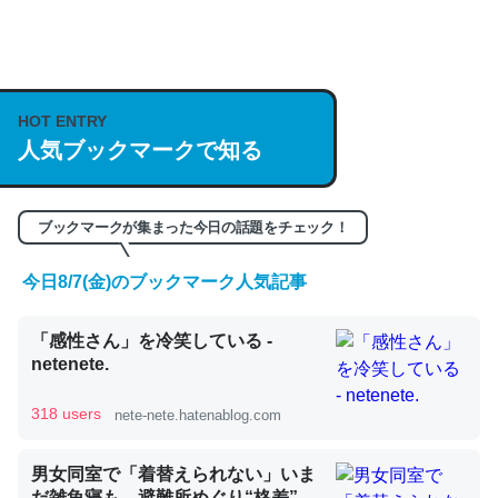
何気にChatGPTの仕組み、特に「トークン」について解
説してる記事が少ないので貴重な良記事。/続編来た
https://isobe324649.hatenablog.com/entry/2023/03/27
HOT ENTRY
/064121
人気ブックマークで知る
─GPTの仕組みと限界についての考察（１） - conceptualization
ブックマークが集まった今日の話題をチェック！
今日8/7(金)のブックマーク人気記事
これは良記事。32768トークンだと英語小説100ページ分
「感性さん」を冷笑している -
くらい。小説でいう「ずっと前の伏線」は回収されないけ
netenete.
ど、短期記憶というには多い分量。進化すればするほど分
かりやすく強くなりそう
318 users
nete-nete.hatenablog.com
─GPTの仕組みと限界についての考察（１） - conceptualization
男女同室で「着替えられない」いま
だ雑魚寝も…避難所めぐり“格差”