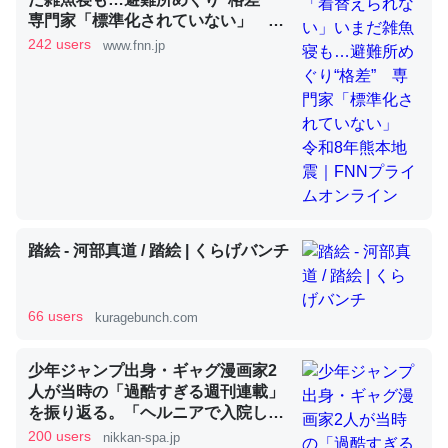
専門家「標準化されていない」 令
和8年熊本地震｜FNNプライムオン
242 users
www.fnn.jp
ライン
昆虫ってカルシウム少ないのか。知らんかった。調べたら
コオロギのカルシウム分はエビの600分の1程度。
─ニュース :: 【研究発表】昆虫学の大問題＝「昆虫はなぜ海にいな
いのか」に関する新仮説
踏絵 - 河部真道 / 踏絵 | くらげバンチ
論文では「淡水はカルシウムも酸素も不足してて両方に不
利だから両方が拮抗してるのでは」とあって面白い。海に
いる鋏角類（カブトガニ・ウミグモ）はカルシウムを使わ
66 users
kuragebunch.com
ずキチンを強化してる筈だが、酵素が違うのか？
─ニュース :: 【研究発表】昆虫学の大問題＝「昆虫はなぜ海にいな
少年ジャンプ出身・ギャグ漫画家2
いのか」に関する新仮説
人が当時の「過酷すぎる週刊連載」
を振り返る。「ヘルニアで入院して
も原稿は落とさない」ストイックな
200 users
nikkan-spa.jp