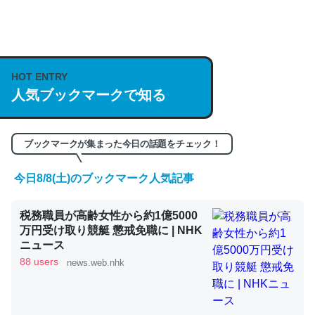
何気にChatGPTの仕組み、特に「トークン」について解
説してる記事が少ないので貴重な良記事。/続編来た
https://isobe324649.hatenablog.com/entry/2023/03/27
HOT ENTRY
人気ブックマークで知る
/064121
─GPTの仕組みと限界についての考察（１） - conceptualization
ブックマークが集まった今日の話題をチェック！
今日8/8(土)のブックマーク人気記事
これは良記事。32768トークンだと英語小説100ページ分
税務職員が高齢女性から約1億5000
くらい。小説でいう「ずっと前の伏線」は回収されないけ
万円受け取り競艇 懲戒免職に | NHK
ど、短期記憶というには多い分量。進化すればするほど分
ニュース
かりやすく強くなりそう
88 users
news.web.nhk
─GPTの仕組みと限界についての考察（１） - conceptualization