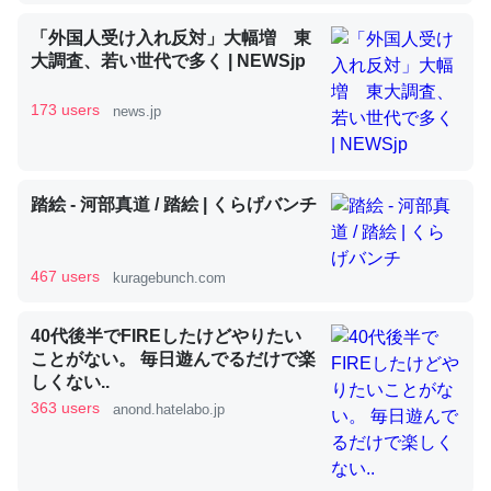
「外国人受け入れ反対」大幅増 東
大調査、若い世代で多く | NEWSjp
昆虫ってカルシウム少ないのか。知らんかった。調べたら
コオロギのカルシウム分はエビの600分の1程度。
173 users
news.jp
─ニュース :: 【研究発表】昆虫学の大問題＝「昆虫はなぜ海にいな
いのか」に関する新仮説
踏絵 - 河部真道 / 踏絵 | くらげバンチ
467 users
kuragebunch.com
論文では「淡水はカルシウムも酸素も不足してて両方に不
利だから両方が拮抗してるのでは」とあって面白い。海に
40代後半でFIREしたけどやりたい
いる鋏角類（カブトガニ・ウミグモ）はカルシウムを使わ
ことがない。 毎日遊んでるだけで楽
ずキチンを強化してる筈だが、酵素が違うのか？
しくない..
363 users
─ニュース :: 【研究発表】昆虫学の大問題＝「昆虫はなぜ海にいな
anond.hatelabo.jp
いのか」に関する新仮説