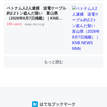
ベトナム人2人逮捕 送電ケーブル
約2.2トン盗んだ疑い 富山県
これを元に考えるとカルシウムを大量に使う脊椎動物と貝
（2026年8月7日掲載）｜KNB
類は苦労してるんだな…。腹足類だと殻を無くしてナメク
NEWS NNN
186 users
news.ntv.co.jp
ジになったり努力してるし。
─ニュース :: 【研究発表】昆虫学の大問題＝「昆虫はなぜ海にいな
いのか」に関する新仮説
もっと読む
ウチもEchoを実家に置いて４年。でたまに覗いてる。ぼ
ちぼちRingも置こうかと画策中。あと、Googleマップで
位置情報を共有してる。電池残量や充電中かが分かるので
これ見て生きてるなって分かる。
─たまにLINEするくらいだった遠方の父67歳と僕。ITツール導入で
コミュニケーションが劇的に変化した｜tayorini by LIFULL介護