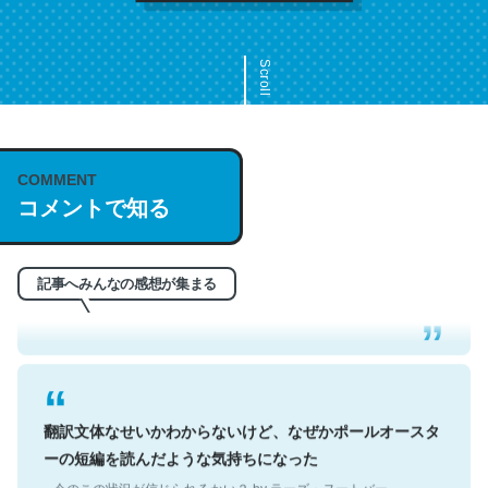
Scroll
COMMENT
これは名文。彼はとてもクレバーなんだろうなと凄く思
コメントで知る
う。英語少しでも読める人は原文もお勧め。自分はこの流
れ好き。Let’s Fucking Go. Then Covid hit. Shit.
─今のこの状況が信じられるかい？ by ラーズ・ヌートバー
記事へみんなの感想が集まる
翻訳文体なせいかわからないけど、なぜかポールオースタ
ーの短編を読んだような気持ちになった
─今のこの状況が信じられるかい？ by ラーズ・ヌートバー