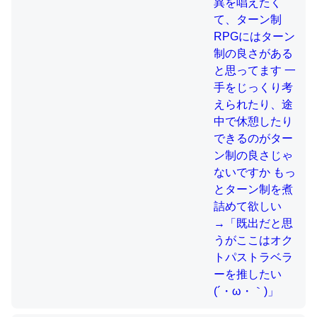
制の良さじゃないですか もっとター
ン制を煮詰めて欲しい→「既出だと
思うがここはオクトパストラベラー
これを元に考えるとカルシウムを大量に使う脊椎動物と貝
を推したい(´・ω・｀)」
類は苦労してるんだな…。腹足類だと殻を無くしてナメク
ジになったり努力してるし。
─ニュース :: 【研究発表】昆虫学の大問題＝「昆虫はなぜ海にいな
いのか」に関する新仮説
ウチもEchoを実家に置いて４年。でたまに覗いてる。ぼ
ちぼちRingも置こうかと画策中。あと、Googleマップで
位置情報を共有してる。電池残量や充電中かが分かるので
これ見て生きてるなって分かる。
─たまにLINEするくらいだった遠方の父67歳と僕。ITツール導入で
コミュニケーションが劇的に変化した｜tayorini by LIFULL介護