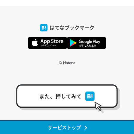
─たまにLINEするくらいだった遠方の父67歳と僕。ITツール導入で
コミュニケーションが劇的に変化した｜tayorini by LIFULL介護
これ作ろう。/早速夕食に作った！本当にスナップえんどう
が止まらなくなった…！生のにんにくが結構効いてるの
で、気になる場合はにんにくだけ加熱してから加えたりガ
© Hatena
ーリックパウダーで代用してもいいかも。
─野菜が止まらなくなる南フランス発祥の万能ソース「アイオリソ
ース」の作り方をビストロ居酒屋のシェフに聞いてみた - メシ通 | ホ
ットペッパーグルメ
スペインにもアリオリソースがあり、それも美味しいんだ
サービストップ
けど、読み方が違うだけで同じものを指すのか、また違う