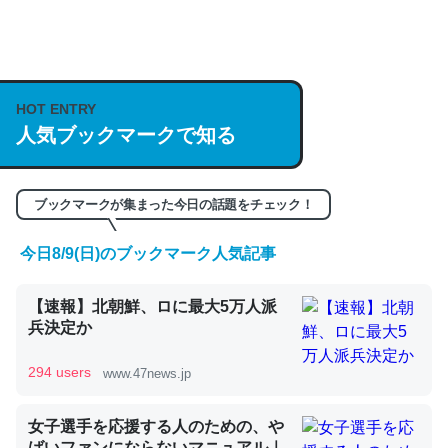
何気にChatGPTの仕組み、特に「トークン」について解
説してる記事が少ないので貴重な良記事。/続編来た
https://isobe324649.hatenablog.com/entry/2023/03/27
HOT ENTRY
/064121
人気ブックマークで知る
─GPTの仕組みと限界についての考察（１） - conceptualization
ブックマークが集まった今日の話題をチェック！
今日8/9(日)のブックマーク人気記事
これは良記事。32768トークンだと英語小説100ページ分
【速報】北朝鮮、ロに最大5万人派
くらい。小説でいう「ずっと前の伏線」は回収されないけ
兵決定か
ど、短期記憶というには多い分量。進化すればするほど分
かりやすく強くなりそう
294 users
www.47news.jp
─GPTの仕組みと限界についての考察（１） - conceptualization
女子選手を応援する人のための、や
ばいファンにならないマニュアル｜