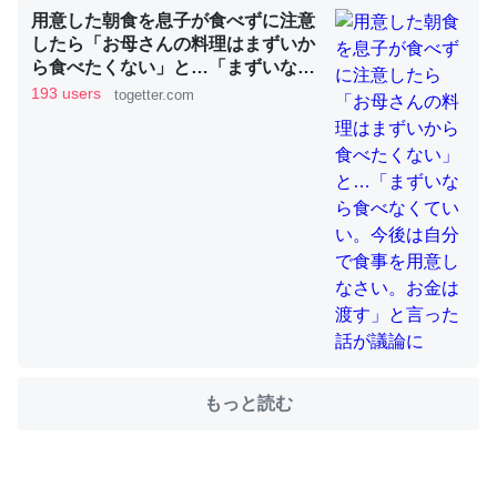
用意した朝食を息子が食べずに注意
したら「お母さんの料理はまずいか
ら食べたくない」と…「まずいなら
ちょうど同じ理由でEcho Show 8を設定中でした。Prime
食べなくていい。今後は自分で食事
193 users
togetter.com
を用意しなさい。お金は渡す」と言
とかSpotifyを支払う孝行もできる。一生で親と会える残
った話が議論に
り時間を日数にすると1週間とかの人が多いそうだけど、
それを実質100倍以上に伸ばす効果があるはず……
─たまにLINEするくらいだった遠方の父67歳と僕。ITツール導入で
コミュニケーションが劇的に変化した｜tayorini by LIFULL介護
私も3年前ぐらいに祖母の家に設置した。ポケットWifiみ
たいなのでネット環境作ったけどAlexaしか使わないので
もっと読む
回線代ほとんどかからないですよ。参考：
https://toyoshi.hatenablog.com/entry/2019/05/15/1805
34