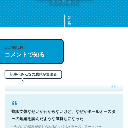
Scroll
COMMENT
これは名文。彼はとてもクレバーなんだろうなと凄く思
コメントで知る
う。英語少しでも読める人は原文もお勧め。自分はこの流
れ好き。Let’s Fucking Go. Then Covid hit. Shit.
─今のこの状況が信じられるかい？ by ラーズ・ヌートバー
記事へみんなの感想が集まる
翻訳文体なせいかわからないけど、なぜかポールオースタ
ーの短編を読んだような気持ちになった
─今のこの状況が信じられるかい？ by ラーズ・ヌートバー