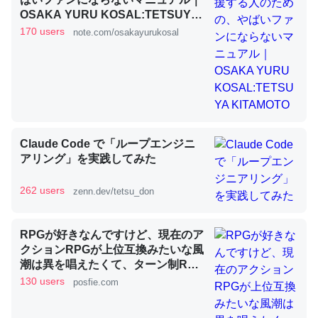
OSAKA YURU KOSAL:TETSUYA
KITAMOTO
170 users
note.com/osakayurukosal
昆虫ってカルシウム少ないのか。知らんかった。調べたら
コオロギのカルシウム分はエビの600分の1程度。
─ニュース :: 【研究発表】昆虫学の大問題＝「昆虫はなぜ海にいな
いのか」に関する新仮説
Claude Code で「ループエンジニ
アリング」を実践してみた
論文では「淡水はカルシウムも酸素も不足してて両方に不
262 users
zenn.dev/tetsu_don
利だから両方が拮抗してるのでは」とあって面白い。海に
いる鋏角類（カブトガニ・ウミグモ）はカルシウムを使わ
RPGが好きなんですけど、現在のア
ずキチンを強化してる筈だが、酵素が違うのか？
クションRPGが上位互換みたいな風
─ニュース :: 【研究発表】昆虫学の大問題＝「昆虫はなぜ海にいな
潮は異を唱えたくて、ターン制RPG
いのか」に関する新仮説
にはターン制の良さがあると思って
130 users
posfie.com
ます 一手をじっくり考えられたり、
途中で休憩したりできるのがターン