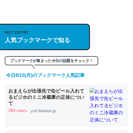
何気にChatGPTの仕組み、特に「トークン」について解
説してる記事が少ないので貴重な良記事。/続編来た
HOT ENTRY
https://isobe324649.hatenablog.com/entry/2023/03/27
人気ブックマークで知る
/064121
─GPTの仕組みと限界についての考察（１） - conceptualization
ブックマークが集まった今日の話題をチェック！
今日8/10(月)のブックマーク人気記事
これは良記事。32768トークンだと英語小説100ページ分
おまえらが出張先で缶ビール入れて
くらい。小説でいう「ずっと前の伏線」は回収されないけ
るビジホのミニ冷蔵庫の正体につい
ど、短期記憶というには多い分量。進化すればするほど分
て
かりやすく強くなりそう
283 users
ysd.theletter.jp
─GPTの仕組みと限界についての考察（１） - conceptualization