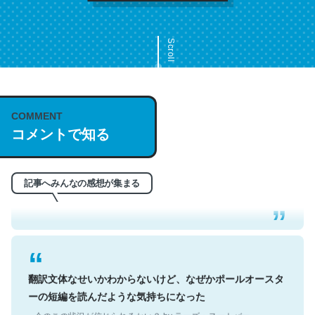
Scroll
COMMENT
これは名文。彼はとてもクレバーなんだろうなと凄く思
コメントで知る
う。英語少しでも読める人は原文もお勧め。自分はこの流
れ好き。Let’s Fucking Go. Then Covid hit. Shit.
─今のこの状況が信じられるかい？ by ラーズ・ヌートバー
記事へみんなの感想が集まる
翻訳文体なせいかわからないけど、なぜかポールオースタ
ーの短編を読んだような気持ちになった
─今のこの状況が信じられるかい？ by ラーズ・ヌートバー