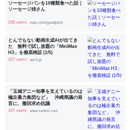
ソーセージパンを10種類食べた話｜
ソーセージ姉さん
昆虫ってカルシウム少ないのか。知らんかった。調べたら
235 users
note.com/goodjoshi
コオロギのカルシウム分はエビの600分の1程度。
─ニュース :: 【研究発表】昆虫学の大問題＝「昆虫はなぜ海にいな
とんでもない動画生成AIが出てき
いのか」に関する新仮説
た 無料で試し放題の「MiniMax
H3」を徹底検証 (1/5)
157 users
ascii.jp
論文では「淡水はカルシウムも酸素も不足してて両方に不
利だから両方が拮抗してるのでは」とあって面白い。海に
「玉城デニー知事を支えているのは
いる鋏角類（カブトガニ・ウミグモ）はカルシウムを使わ
極左暴力集団など」 沖縄県議の発
ずキチンを強化してる筈だが、酵素が違うのか？
言に、撤回求め抗議
─ニュース :: 【研究発表】昆虫学の大問題＝「昆虫はなぜ海にいな
167 users
www.sankei.com
いのか」に関する新仮説