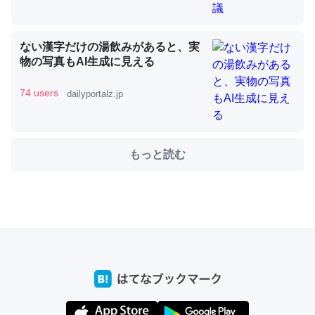
ない漢字だけの湯飲みがあると、実
これを元に考えるとカルシウムを大量に使う脊椎動物と貝
物の写真もAI生成に見える
類は苦労してるんだな…。腹足類だと殻を無くしてナメク
ジになったり努力してるし。
74 users
dailyportalz.jp
─ニュース :: 【研究発表】昆虫学の大問題＝「昆虫はなぜ海にいな
いのか」に関する新仮説
もっと読む
ウチもEchoを実家に置いて４年。でたまに覗いてる。ぼ
ちぼちRingも置こうかと画策中。あと、Googleマップで
位置情報を共有してる。電池残量や充電中かが分かるので
これ見て生きてるなって分かる。
─たまにLINEするくらいだった遠方の父67歳と僕。ITツール導入で
コミュニケーションが劇的に変化した｜tayorini by LIFULL介護