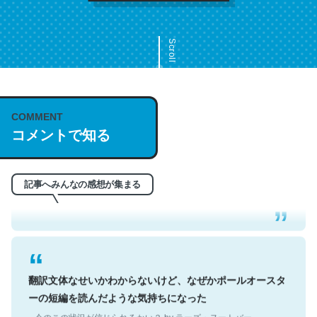
Scroll
COMMENT
これは名文。彼はとてもクレバーなんだろうなと凄く思
コメントで知る
う。英語少しでも読める人は原文もお勧め。自分はこの流
れ好き。Let’s Fucking Go. Then Covid hit. Shit.
─今のこの状況が信じられるかい？ by ラーズ・ヌートバー
記事へみんなの感想が集まる
翻訳文体なせいかわからないけど、なぜかポールオースタ
ーの短編を読んだような気持ちになった
─今のこの状況が信じられるかい？ by ラーズ・ヌートバー