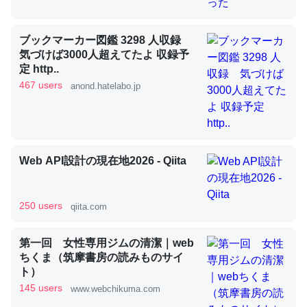
ブックマーカー図鑑 3298 人収録
昆虫ってカルシウム少ないのか。知らんかった。調べたら
気づけば3000人超えてたよ 収録予
コオロギのカルシウム分はエビの600分の1程度。
定 http..
467 users
anond.hatelabo.jp
─ニュース :: 【研究発表】昆虫学の大問題＝「昆虫はなぜ海にいな
いのか」に関する新仮説
Web API設計の現在地2026 - Qiita
論文では「淡水はカルシウムも酸素も不足してて両方に不
利だから両方が拮抗してるのでは」とあって面白い。海に
250 users
qiita.com
いる鋏角類（カブトガニ・ウミグモ）はカルシウムを使わ
ずキチンを強化してる筈だが、酵素が違うのか？
第一回 女性専用ジムの清潔｜web
─ニュース :: 【研究発表】昆虫学の大問題＝「昆虫はなぜ海にいな
ちくま（筑摩書房の読みものサイ
いのか」に関する新仮説
ト）
145 users
www.webchikuma.com