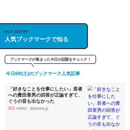
何気にChatGPTの仕組み、特に「トークン」について解
説してる記事が少ないので貴重な良記事。/続編来た
HOT ENTRY
https://isobe324649.hatenablog.com/entry/2023/03/27
人気ブックマークで知る
/064121
─GPTの仕組みと限界についての考察（１） - conceptualization
ブックマークが集まった今日の話題をチェック！
今日8/8(土)のブックマーク人気記事
これは良記事。32768トークンだと英語小説100ページ分
「好きなことを仕事にしたい」若者
くらい。小説でいう「ずっと前の伏線」は回収されないけ
への豊田章男の回答が正論すぎて、
ど、短期記憶というには多い分量。進化すればするほど分
ぐうの音も出なかった
かりやすく強くなりそう
251 users
diamond.jp
─GPTの仕組みと限界についての考察（１） - conceptualization