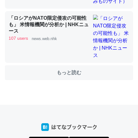
「ロシアがNATO限定侵攻の可能性
これを元に考えるとカルシウムを大量に使う脊椎動物と貝
も」 米情報機関が分析か | NHKニュ
類は苦労してるんだな…。腹足類だと殻を無くしてナメク
ース
ジになったり努力してるし。
107 users
news.web.nhk
─ニュース :: 【研究発表】昆虫学の大問題＝「昆虫はなぜ海にいな
いのか」に関する新仮説
もっと読む
ウチもEchoを実家に置いて４年。でたまに覗いてる。ぼ
ちぼちRingも置こうかと画策中。あと、Googleマップで
位置情報を共有してる。電池残量や充電中かが分かるので
これ見て生きてるなって分かる。
─たまにLINEするくらいだった遠方の父67歳と僕。ITツール導入で
コミュニケーションが劇的に変化した｜tayorini by LIFULL介護