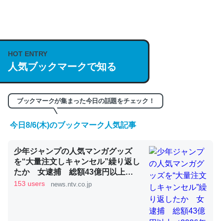
何気にChatGPTの仕組み、特に「トークン」について解
説してる記事が少ないので貴重な良記事。/続編来た
https://isobe324649.hatenablog.com/entry/2023/03/27
HOT ENTRY
/064121
人気ブックマークで知る
─GPTの仕組みと限界についての考察（１） - conceptualization
ブックマークが集まった今日の話題をチェック！
今日8/6(木)のブックマーク人気記事
これは良記事。32768トークンだと英語小説100ページ分
少年ジャンプの人気マンガグッズ
くらい。小説でいう「ずっと前の伏線」は回収されないけ
を“大量注文しキャンセル”繰り返し
ど、短期記憶というには多い分量。進化すればするほど分
たか 女逮捕 総額43億円以上
かりやすく強くなりそう
（2026年8月6日掲載）｜日テレ
153 users
news.ntv.co.jp
NEWS NNN
─GPTの仕組みと限界についての考察（１） - conceptualization