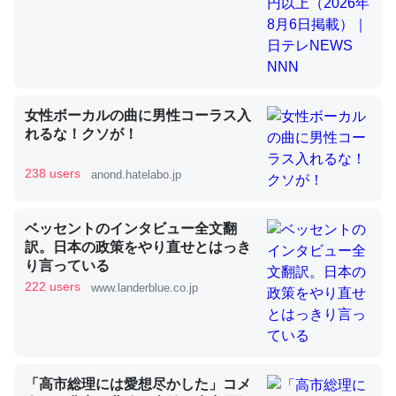
昆虫ってカルシウム少ないのか。知らんかった。調べたら
コオロギのカルシウム分はエビの600分の1程度。
─ニュース :: 【研究発表】昆虫学の大問題＝「昆虫はなぜ海にいな
女性ボーカルの曲に男性コーラス入
いのか」に関する新仮説
れるな！クソが！
238 users
anond.hatelabo.jp
ベッセントのインタビュー全文翻
論文では「淡水はカルシウムも酸素も不足してて両方に不
訳。日本の政策をやり直せとはっき
利だから両方が拮抗してるのでは」とあって面白い。海に
り言っている
いる鋏角類（カブトガニ・ウミグモ）はカルシウムを使わ
222 users
www.landerblue.co.jp
ずキチンを強化してる筈だが、酵素が違うのか？
─ニュース :: 【研究発表】昆虫学の大問題＝「昆虫はなぜ海にいな
いのか」に関する新仮説
「高市総理には愛想尽かした」コメ