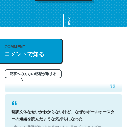
Scroll
COMMENT
これは名文。彼はとてもクレバーなんだろうなと凄く思
コメントで知る
う。英語少しでも読める人は原文もお勧め。自分はこの流
れ好き。Let’s Fucking Go. Then Covid hit. Shit.
─今のこの状況が信じられるかい？ by ラーズ・ヌートバー
記事へみんなの感想が集まる
翻訳文体なせいかわからないけど、なぜかポールオースタ
ーの短編を読んだような気持ちになった
─今のこの状況が信じられるかい？ by ラーズ・ヌートバー