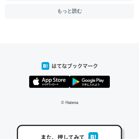
もっと読む
ちょうど同じ理由でEcho Show 8を設定中でした。Prime
とかSpotifyを支払う孝行もできる。一生で親と会える残
り時間を日数にすると1週間とかの人が多いそうだけど、
それを実質100倍以上に伸ばす効果があるはず……
─たまにLINEするくらいだった遠方の父67歳と僕。ITツール導入で
コミュニケーションが劇的に変化した｜tayorini by LIFULL介護
私も3年前ぐらいに祖母の家に設置した。ポケットWifiみ
© Hatena
たいなのでネット環境作ったけどAlexaしか使わないので
回線代ほとんどかからないですよ。参考：
https://toyoshi.hatenablog.com/entry/2019/05/15/1805
34