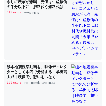
余りに農家が悲鳴 売値は生産原価
の半分以下に…肥料代や燃料代は高
騰「今年でやめる」農家も｜FNNプ
413 users
www.fnn.jp
これを元に考えるとカルシウムを大量に使う脊椎動物と貝
ライムオンライン
類は苦労してるんだな…。腹足類だと殻を無くしてナメク
ジになったり努力してるし。
─ニュース :: 【研究発表】昆虫学の大問題＝「昆虫はなぜ海にいな
いのか」に関する新仮説
熊本地震視察動画を、映像ディレク
ウチもEchoを実家に置いて４年。でたまに覗いてる。ぼ
ターとして本気で分析する｜牟田高
ちぼちRingも置こうかと画策中。あと、Googleマップで
太郎｜映像で、想いをつなぐ
位置情報を共有してる。電池残量や充電中かが分かるので
253 users
note.com/kotaro_muta
これ見て生きてるなって分かる。
─たまにLINEするくらいだった遠方の父67歳と僕。ITツール導入で
コミュニケーションが劇的に変化した｜tayorini by LIFULL介護