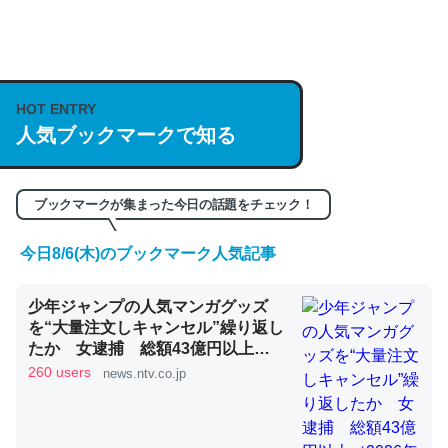
何気にChatGPTの仕組み、特に「トークン」について解
説してる記事が少ないので貴重な良記事。/続編来た
https://isobe324649.hatenablog.com/entry/2023/03/27
HOT ENTRY
/064121
人気ブックマークで知る
─GPTの仕組みと限界についての考察（１） - conceptualization
ブックマークが集まった今日の話題をチェック！
今日8/6(木)のブックマーク人気記事
これは良記事。32768トークンだと英語小説100ページ分
少年ジャンプの人気マンガグッズ
くらい。小説でいう「ずっと前の伏線」は回収されないけ
を“大量注文しキャンセル”繰り返し
ど、短期記憶というには多い分量。進化すればするほど分
たか 女逮捕 総額43億円以上
かりやすく強くなりそう
（2026年8月6日掲載）｜日テレ
260 users
news.ntv.co.jp
NEWS NNN
─GPTの仕組みと限界についての考察（１） - conceptualization