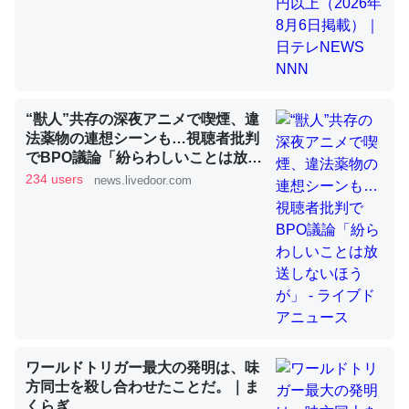
昆虫ってカルシウム少ないのか。知らんかった。調べたら
コオロギのカルシウム分はエビの600分の1程度。
─ニュース :: 【研究発表】昆虫学の大問題＝「昆虫はなぜ海にいな
“獣人”共存の深夜アニメで喫煙、違
いのか」に関する新仮説
法薬物の連想シーンも…視聴者批判
でBPO議論「紛らわしいことは放送
しないほうが」 - ライブドアニュー
234 users
news.livedoor.com
ス
論文では「淡水はカルシウムも酸素も不足してて両方に不
利だから両方が拮抗してるのでは」とあって面白い。海に
いる鋏角類（カブトガニ・ウミグモ）はカルシウムを使わ
ずキチンを強化してる筈だが、酵素が違うのか？
─ニュース :: 【研究発表】昆虫学の大問題＝「昆虫はなぜ海にいな
いのか」に関する新仮説
ワールドトリガー最大の発明は、味
方同士を殺し合わせたことだ。｜ま
くらぎ