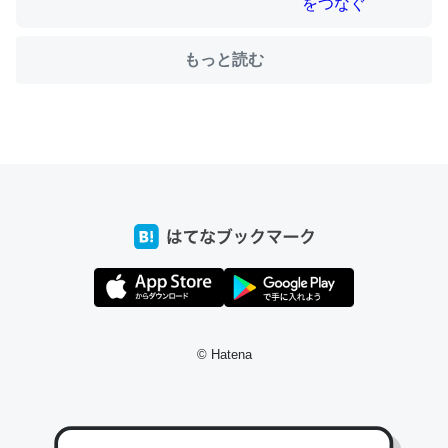
もっと読む
ちょうど同じ理由でEcho Show 8を設定中でした。Prime
とかSpotifyを支払う孝行もできる。一生で親と会える残
り時間を日数にすると1週間とかの人が多いそうだけど、
それを実質100倍以上に伸ばす効果があるはず……
─たまにLINEするくらいだった遠方の父67歳と僕。ITツール導入で
コミュニケーションが劇的に変化した｜tayorini by LIFULL介護
私も3年前ぐらいに祖母の家に設置した。ポケットWifiみ
たいなのでネット環境作ったけどAlexaしか使わないので
© Hatena
回線代ほとんどかからないですよ。参考：
https://toyoshi.hatenablog.com/entry/2019/05/15/1805
34