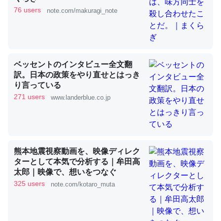
76 users
note.com/makuragi_note
これを元に考えるとカルシウムを大量に使う脊椎動物と貝
類は苦労してるんだな…。腹足類だと殻を無くしてナメク
ジになったり努力してるし。
ベッセントのインタビュー全文翻
─ニュース :: 【研究発表】昆虫学の大問題＝「昆虫はなぜ海にいな
訳。日本の政策をやり直せとはっき
いのか」に関する新仮説
り言っている
271 users
www.landerblue.co.jp
ウチもEchoを実家に置いて４年。でたまに覗いてる。ぼ
熊本地震視察動画を、映像ディレク
ちぼちRingも置こうかと画策中。あと、Googleマップで
ターとして本気で分析する｜牟田高
位置情報を共有してる。電池残量や充電中かが分かるので
太郎｜映像で、想いをつなぐ
これ見て生きてるなって分かる。
325 users
note.com/kotaro_muta
─たまにLINEするくらいだった遠方の父67歳と僕。ITツール導入で
コミュニケーションが劇的に変化した｜tayorini by LIFULL介護