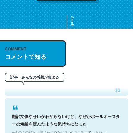
Scroll
COMMENT
これは名文。彼はとてもクレバーなんだろうなと凄く思
コメントで知る
う。英語少しでも読める人は原文もお勧め。自分はこの流
れ好き。Let’s Fucking Go. Then Covid hit. Shit.
─今のこの状況が信じられるかい？ by ラーズ・ヌートバー
記事へみんなの感想が集まる
翻訳文体なせいかわからないけど、なぜかポールオースタ
ーの短編を読んだような気持ちになった
─今のこの状況が信じられるかい？ by ラーズ・ヌートバー