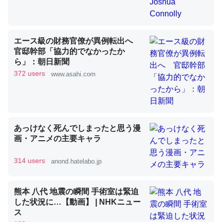
昆虫ってカルシウム少ないのか。知らんかった。調べたら
コオロギのカルシウム分はエビの600分の1程度。
─ニュース :: 【研究発表】昆虫学の大問題＝「昆虫はなぜ海にいな
いのか」に関する新仮説
エース級の財務官僚が異例転出へ
官邸幹部「協力的でなかったか
ら」：朝日新聞
372 users
www.asahi.com
論文では「淡水はカルシウムも酸素も不足してて両方に不
利だから両方が拮抗してるのでは」とあって面白い。海に
いる鋏角類（カブトガニ・ウミグモ）はカルシウムを使わ
あっけなく死んでしまったと思う漫
画・アニメの主要キャラ
ずキチンを強化してる筈だが、酵素が違うのか？
─ニュース :: 【研究発表】昆虫学の大問題＝「昆虫はなぜ海にいな
いのか」に関する新仮説
314 users
anond.hatelabo.jp
熊本 八代 地震の瞬間 手術室は緊迫
した状況に…【動画】 | NHKニュー
ス