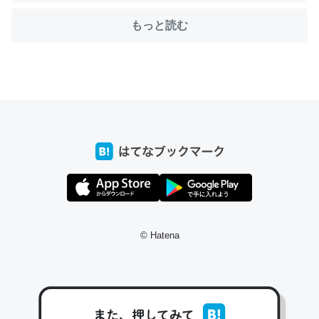
ちょうど同じ理由でEcho Show 8を設定中でした。Prime
もっと読む
とかSpotifyを支払う孝行もできる。一生で親と会える残
り時間を日数にすると1週間とかの人が多いそうだけど、
それを実質100倍以上に伸ばす効果があるはず……
─たまにLINEするくらいだった遠方の父67歳と僕。ITツール導入で
コミュニケーションが劇的に変化した｜tayorini by LIFULL介護
私も3年前ぐらいに祖母の家に設置した。ポケットWifiみ
たいなのでネット環境作ったけどAlexaしか使わないので
回線代ほとんどかからないですよ。参考：
© Hatena
https://toyoshi.hatenablog.com/entry/2019/05/15/1805
34
─たまにLINEするくらいだった遠方の父67歳と僕。ITツール導入で
コミュニケーションが劇的に変化した｜tayorini by LIFULL介護