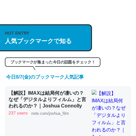
説してる記事が少ないので貴重な良記事。/続編来た
https://isobe324649.hatenablog.com/entry/2023/03/27
/064121
─GPTの仕組みと限界についての考察（１） - conceptualization
HOT ENTRY
人気ブックマークで知る
ブックマークが集まった今日の話題をチェック！
これは良記事。32768トークンだと英語小説100ページ分
くらい。小説でいう「ずっと前の伏線」は回収されないけ
今日8/7(金)のブックマーク人気記事
ど、短期記憶というには多い分量。進化すればするほど分
かりやすく強くなりそう
【解説】IMAXは結局何が凄いの？
なぜ「デジタルよりフィルム」と言
─GPTの仕組みと限界についての考察（１） - conceptualization
われるのか？｜Joshua Connolly
237 users
note.com/joshua_film