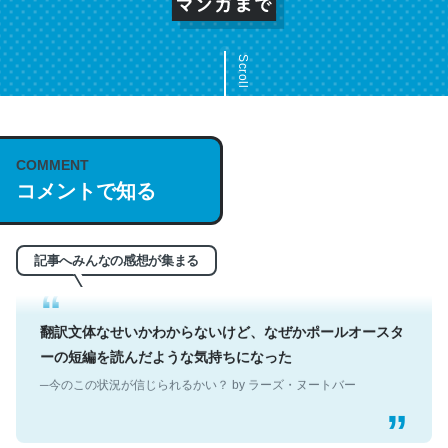
Scroll
これは名文。彼はとてもクレバーなんだろうなと凄く思
う。英語少しでも読める人は原文もお勧め。自分はこの流
COMMENT
れ好き。Let’s Fucking Go. Then Covid hit. Shit.
コメントで知る
─今のこの状況が信じられるかい？ by ラーズ・ヌートバー
記事へみんなの感想が集まる
翻訳文体なせいかわからないけど、なぜかポールオースタ
ーの短編を読んだような気持ちになった
─今のこの状況が信じられるかい？ by ラーズ・ヌートバー