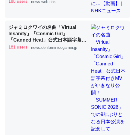
これを元に考えるとカルシウムを大量に使う脊椎動物と貝
188 users
news.web.nhk
類は苦労してるんだな…。腹足類だと殻を無くしてナメク
ジになったり努力してるし。
─ニュース :: 【研究発表】昆虫学の大問題＝「昆虫はなぜ海にいな
ジャミロクワイの名曲「Virtual
いのか」に関する新仮説
Insanity」「Cosmic Girl」
「Canned Heat」公式日本語字幕付
きMVがいきなり公開！「SUMMER
181 users
news.denfaminicogamer.jp
SONIC 2026」での9年ぶりとなる日
本公演を記念して
ウチもEchoを実家に置いて４年。でたまに覗いてる。ぼ
ちぼちRingも置こうかと画策中。あと、Googleマップで
位置情報を共有してる。電池残量や充電中かが分かるので
これ見て生きてるなって分かる。
─たまにLINEするくらいだった遠方の父67歳と僕。ITツール導入で
コミュニケーションが劇的に変化した｜tayorini by LIFULL介護