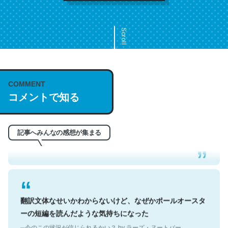
Scroll
COMMENT
これは名文。彼はとてもクレバーなんだろうなと凄く思
コメントで知る
う。英語少しでも読める人は原文もお勧め。自分はこの流
れ好き。Let’s Fucking Go. Then Covid hit. Shit.
─今のこの状況が信じられるかい？ by ラーズ・ヌートバー
記事へみんなの感想が集まる
翻訳文体なせいかわからないけど、なぜかポールオースタ
ーの短編を読んだような気持ちになった
─今のこの状況が信じられるかい？ by ラーズ・ヌートバー