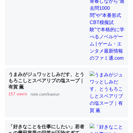
昆虫ってカルシウム少ないのか。知らんかった。調べたら
コオロギのカルシウム分はエビの600分の1程度。
─ニュース :: 【研究発表】昆虫学の大問題＝「昆虫はなぜ海にいな
いのか」に関する新仮説
うまみがジュワッとしみだす、とう
論文では「淡水はカルシウムも酸素も不足してて両方に不
もろこしとスペアリブの塩スープ｜
利だから両方が拮抗してるのでは」とあって面白い。海に
有賀 薫
157 users
いる鋏角類（カブトガニ・ウミグモ）はカルシウムを使わ
note.com/kaorun
ずキチンを強化してる筈だが、酵素が違うのか？
─ニュース :: 【研究発表】昆虫学の大問題＝「昆虫はなぜ海にいな
いのか」に関する新仮説
「好きなことを仕事にしたい」若者
への豊田章男の回答が正論すぎて、