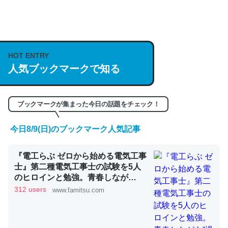
何気にChatGPTの仕組み、特に「トークン」について解
説してる記事が少ないので貴重な良記事。/続編来た
https://isobe324649.hatenablog.com/entry/2023/03/27
HOT ENTRY
/064121
人気ブックマークで知る
─GPTの仕組みと限界についての考察（１） - conceptualization
ブックマークが集まった今日の話題をチェック！
今日8/9(日)のブックマーク人気記事
これは良記事。32768トークンだと英語小説100ページ分
『電工らぶ ゼロから始める電気工事
くらい。小説でいう「ずっと前の伏線」は回収されないけ
士』第二種電気工事士の試験を5人
ど、短期記憶というには多い分量。進化すればするほど分
のヒロインと勉強。青春しなが
かりやすく強くなりそう
ら“過去問1000問”や“本番形式CBT
312 users
www.famitsu.com
模擬試験”で本格的に学べるノベル
─GPTの仕組みと限界についての考察（１） - conceptualization
ゲーム | ゲーム・エンタメ最新情報
のファミ通.com