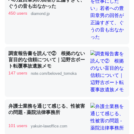
ぐうの音も出なかった
450 users
diamond.jp
これを元に考えるとカルシウムを大量に使う脊椎動物と貝
類は苦労してるんだな…。腹足類だと殻を無くしてナメク
ジになったり努力してるし。
─ニュース :: 【研究発表】昆虫学の大問題＝「昆虫はなぜ海にいな
いのか」に関する新仮説
調査報告書を読んで② 根拠のない
盲目的な信頼について｜辺野古ボー
ト転覆事故遺族メモ
147 users
note.com/beloved_tomoka
ウチもEchoを実家に置いて４年。でたまに覗いてる。ぼ
ちぼちRingも置こうかと画策中。あと、Googleマップで
位置情報を共有してる。電池残量や充電中かが分かるので
弁護士業務を通じて感じる、性被害
これ見て生きてるなって分かる。
の問題 - 薬院法律事務所
─たまにLINEするくらいだった遠方の父67歳と僕。ITツール導入で
コミュニケーションが劇的に変化した｜tayorini by LIFULL介護
101 users
yakuin-lawoffice.com