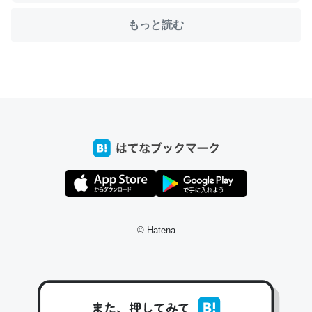
もっと読む
ちょうど同じ理由でEcho Show 8を設定中でした。Prime
とかSpotifyを支払う孝行もできる。一生で親と会える残
り時間を日数にすると1週間とかの人が多いそうだけど、
それを実質100倍以上に伸ばす効果があるはず……
─たまにLINEするくらいだった遠方の父67歳と僕。ITツール導入で
コミュニケーションが劇的に変化した｜tayorini by LIFULL介護
私も3年前ぐらいに祖母の家に設置した。ポケットWifiみ
© Hatena
たいなのでネット環境作ったけどAlexaしか使わないので
回線代ほとんどかからないですよ。参考：
https://toyoshi.hatenablog.com/entry/2019/05/15/1805
34