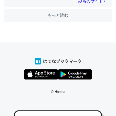
もっと読む
ちょうど同じ理由でEcho Show 8を設定中でした。Prime
とかSpotifyを支払う孝行もできる。一生で親と会える残
り時間を日数にすると1週間とかの人が多いそうだけど、
それを実質100倍以上に伸ばす効果があるはず……
─たまにLINEするくらいだった遠方の父67歳と僕。ITツール導入で
コミュニケーションが劇的に変化した｜tayorini by LIFULL介護
私も3年前ぐらいに祖母の家に設置した。ポケットWifiみ
© Hatena
たいなのでネット環境作ったけどAlexaしか使わないので
回線代ほとんどかからないですよ。参考：
https://toyoshi.hatenablog.com/entry/2019/05/15/1805
34