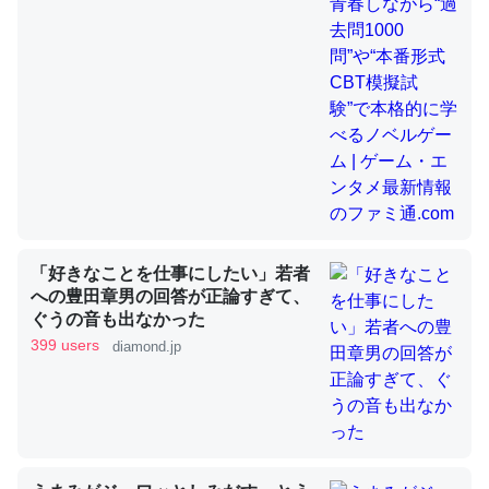
昆虫ってカルシウム少ないのか。知らんかった。調べたら
コオロギのカルシウム分はエビの600分の1程度。
─ニュース :: 【研究発表】昆虫学の大問題＝「昆虫はなぜ海にいな
いのか」に関する新仮説
「好きなことを仕事にしたい」若者
論文では「淡水はカルシウムも酸素も不足してて両方に不
への豊田章男の回答が正論すぎて、
ぐうの音も出なかった
利だから両方が拮抗してるのでは」とあって面白い。海に
399 users
diamond.jp
いる鋏角類（カブトガニ・ウミグモ）はカルシウムを使わ
ずキチンを強化してる筈だが、酵素が違うのか？
─ニュース :: 【研究発表】昆虫学の大問題＝「昆虫はなぜ海にいな
いのか」に関する新仮説