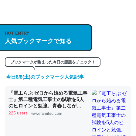
何気にChatGPTの仕組み、特に「トークン」について解
説してる記事が少ないので貴重な良記事。/続編来た
HOT ENTRY
https://isobe324649.hatenablog.com/entry/2023/03/27
人気ブックマークで知る
/064121
─GPTの仕組みと限界についての考察（１） - conceptualization
ブックマークが集まった今日の話題をチェック！
今日8/8(土)のブックマーク人気記事
これは良記事。32768トークンだと英語小説100ページ分
『電工らぶ ゼロから始める電気工事
くらい。小説でいう「ずっと前の伏線」は回収されないけ
士』第二種電気工事士の試験を5人
ど、短期記憶というには多い分量。進化すればするほど分
のヒロインと勉強。青春しなが
かりやすく強くなりそう
ら“過去問1000問”や“本番形式CBT
225 users
www.famitsu.com
模擬試験”で本格的に学べるノベル
─GPTの仕組みと限界についての考察（１） - conceptualization
ゲーム | ゲーム・エンタメ最新情報
のファミ通.com