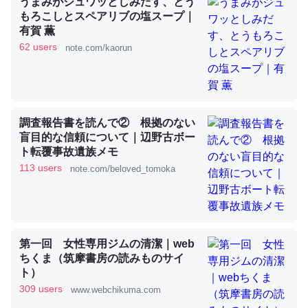
うまみがジュワッとしみだす、とう
もろこしとスペアリブの塩スープ｜
有賀 薫
これを元に考えるとカルシウムを大量に使う脊椎動物と貝
62 users
note.com/kaorun
類は苦労してるんだな…。腹足類だと殻を無くしてナメク
ジになったり努力してるし。
─ニュース :: 【研究発表】昆虫学の大問題＝「昆虫はなぜ海にいな
いのか」に関する新仮説
調査報告書を読んで② 根拠のない
盲目的な信頼について｜辺野古ボー
ト転覆事故遺族メモ
113 users
note.com/beloved_tomoka
ウチもEchoを実家に置いて４年。でたまに覗いてる。ぼ
ちぼちRingも置こうかと画策中。あと、Googleマップで
位置情報を共有してる。電池残量や充電中かが分かるので
第一回 女性専用ジムの清潔｜web
これ見て生きてるなって分かる。
ちくま（筑摩書房の読みものサイ
─たまにLINEするくらいだった遠方の父67歳と僕。ITツール導入で
ト）
コミュニケーションが劇的に変化した｜tayorini by LIFULL介護
309 users
www.webchikuma.com