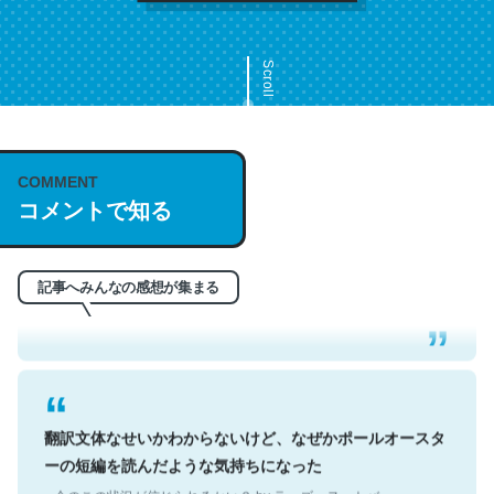
Scroll
COMMENT
これは名文。彼はとてもクレバーなんだろうなと凄く思
コメントで知る
う。英語少しでも読める人は原文もお勧め。自分はこの流
れ好き。Let’s Fucking Go. Then Covid hit. Shit.
─今のこの状況が信じられるかい？ by ラーズ・ヌートバー
記事へみんなの感想が集まる
翻訳文体なせいかわからないけど、なぜかポールオースタ
ーの短編を読んだような気持ちになった
─今のこの状況が信じられるかい？ by ラーズ・ヌートバー