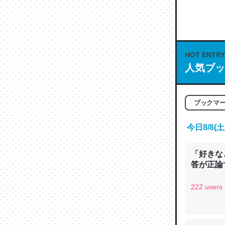
何気にC
な良記事。/続
─GPTの仕
HOT ENTRY
人気ブッ
これは良
ブックマ
の伏線」
やすく強
今日8/8
─GPTの仕
「好きな
答が正論
222 users
昆虫って
の600
─ニュース