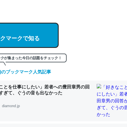
hatGPTの仕組み、特に「トークン」について解説してる記事が少ない
編来た https://isobe324649.hatenablog.com/entry/2023/03/27/
組みと限界についての考察（１） - conceptualization
クマークで知る
記事。32768トークンだと英語小説100ページ分くらい。小説でいう「
ークが集まった今日の話題をチェック！
は回収されないけど、短期記憶というには多い分量。進化すればするほ
くなりそう
(土)のブックマーク人気記事
組みと限界についての考察（１） - conceptualization
ことを仕事にしたい」若者への豊田章男の回
すぎて、ぐうの音も出なかった
diamond.jp
カルシウム少ないのか。知らんかった。調べたらコオロギのカルシウム
分の1程度。
 :: 【研究発表】昆虫学の大問題＝「昆虫はなぜ海にいないのか」に関する新仮説