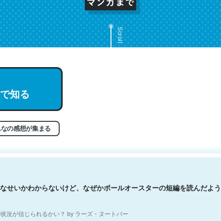
Scroll
文。彼はとてもクレバーなんだろうなと凄く思う。英語少しでも読める
で知る
分はこの流れ好き。Let’s Fucking Go. Then Covid hit. Shit.
状況が信じられるかい？ by ラーズ・ヌートバー
んなの感想が集まる
なせいかわからないけど、なぜかポールオースターの短編を読んだよう
状況が信じられるかい？ by ラーズ・ヌートバー