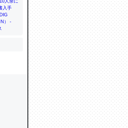
かと画策
るのでこ
的に変化し
う孝行もで
ど、それ
的に変化し