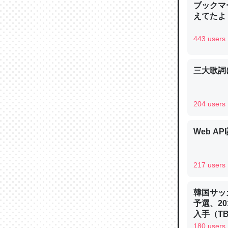
ブックマー
えてたよ 収
443 users
論文では
三大歌詞
は」とあ
チンを強
204 users
─ニュース
Web AP
217 users
これを元
類だと殻
韓国サッ
─ニュース
予選、20
入手（TBS 
ュース
180 users