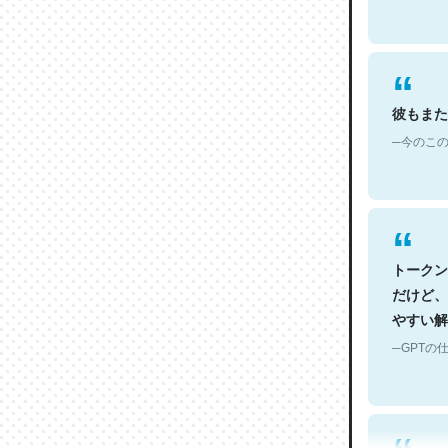
彼もまた
─今のこの
トークン
だけど、
やすい解
─GPTの仕