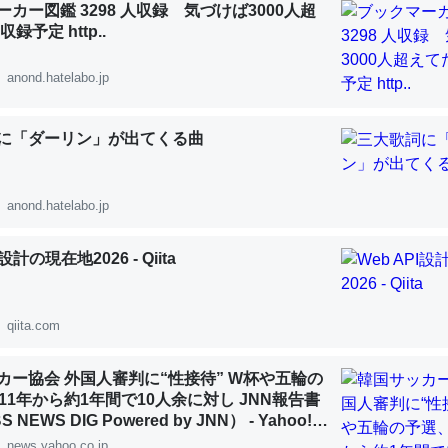
カー図鑑 3298 人収録 気づけば3000人超
録予定 http..
anond.hatelabo.jp
「淡水はカルシウムも酸素も不足してて両方に不利だから両方が拮抗し
に「ダーリン」が出てくる曲
って面白い。海にいる鋏角類（カブトガニ・ウミグモ）はカルシウムを
化してる筈だが、酵素が違うのか？
anond.hatelabo.jp
 :: 【研究発表】昆虫学の大問題＝「昆虫はなぜ海にいないのか」に関する新仮説
I設計の現在地2026 - Qiita
qiita.com
に考えるとカルシウムを大量に使う脊椎動物と貝類は苦労してるんだな
を無くしてナメクジになったり努力してるし。
カー協会 外国人審判に“性接待” W杯や五輪の
 :: 【研究発表】昆虫学の大問題＝「昆虫はなぜ海にいないのか」に関する新仮説
11年から約1年間で10人余に対し JNN報告書
NEWS DIG Powered by JNN） - Yahoo!ニ
news.yahoo.co.jp