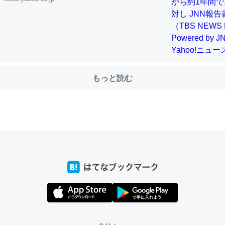
choを実家に置いて４年。でたまに覗いてる。ぼちぼちRingも置こう
、Googleマップで位置情報を共有してる。電池残量や充電中かが分か
きてるなって分かる。
INEするくらいだった遠方の父67歳と僕。ITツール導入でコミュニケーションが劇
もっと読む
ni by LIFULL介護
じ理由でEcho Show 8を設定中でした。PrimeとかSpotifyを支払
生で親と会える残り時間を日数にすると1週間とかの人が多いそうだけ
00倍以上に伸ばす効果があるはず……
INEするくらいだった遠方の父67歳と僕。ITツール導入でコミュニケーションが劇
ni by LIFULL介護