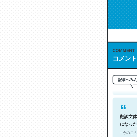
COMMENT
これは名
コメント
もお勧め。自
─今のこの
記事へみ
翻訳文体
になった
─今のこの