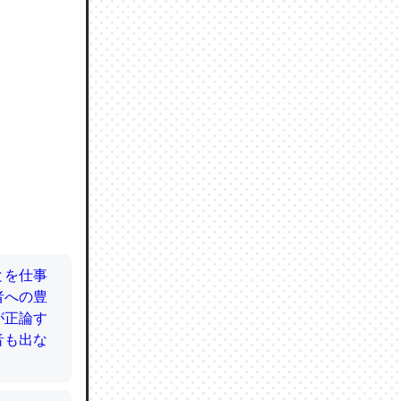
ので貴重
064121
ずっと前
ど分かり
分はエビ