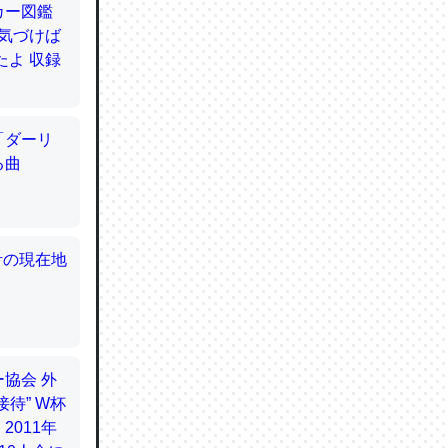
てるので
使わずキ
…。腹足