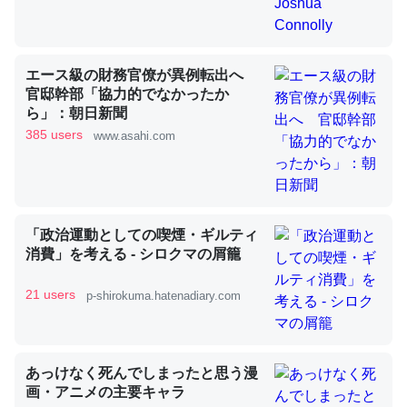
昆虫ってカルシウム少ないのか。知らんかった。調べたら
エース級の財務官僚が異例転出へ
コオロギのカルシウム分はエビの600分の1程度。
官邸幹部「協力的でなかったか
─ニュース :: 【研究発表】昆虫学の大問題＝「昆虫はなぜ海にいな
ら」：朝日新聞
いのか」に関する新仮説
385 users
www.asahi.com
論文では「淡水はカルシウムも酸素も不足してて両方に不
「政治運動としての喫煙・ギルティ
消費」を考える - シロクマの屑籠
利だから両方が拮抗してるのでは」とあって面白い。海に
いる鋏角類（カブトガニ・ウミグモ）はカルシウムを使わ
21 users
p-shirokuma.hatenadiary.com
ずキチンを強化してる筈だが、酵素が違うのか？
─ニュース :: 【研究発表】昆虫学の大問題＝「昆虫はなぜ海にいな
いのか」に関する新仮説
あっけなく死んでしまったと思う漫
画・アニメの主要キャラ