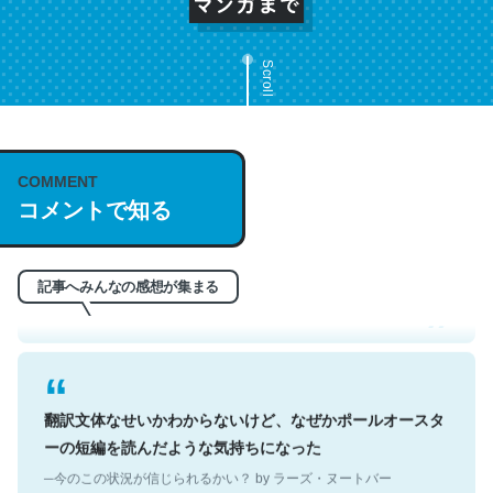
Scroll
COMMENT
これは名文。彼はとてもクレバーなんだろうなと凄く思
コメントで知る
う。英語少しでも読める人は原文もお勧め。自分はこの流
れ好き。Let’s Fucking Go. Then Covid hit. Shit.
─今のこの状況が信じられるかい？ by ラーズ・ヌートバー
記事へみんなの感想が集まる
翻訳文体なせいかわからないけど、なぜかポールオースタ
ーの短編を読んだような気持ちになった
─今のこの状況が信じられるかい？ by ラーズ・ヌートバー