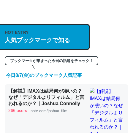
何気にChatGPTの仕組み、特に「トークン」について解
説してる記事が少ないので貴重な良記事。/続編来た
https://isobe324649.hatenablog.com/entry/2023/03/27
HOT ENTRY
/064121
人気ブックマークで知る
─GPTの仕組みと限界についての考察（１） - conceptualization
ブックマークが集まった今日の話題をチェック！
今日8/7(金)のブックマーク人気記事
これは良記事。32768トークンだと英語小説100ページ分
くらい。小説でいう「ずっと前の伏線」は回収されないけ
【解説】IMAXは結局何が凄いの？
ど、短期記憶というには多い分量。進化すればするほど分
なぜ「デジタルよりフィルム」と言
われるのか？｜Joshua Connolly
かりやすく強くなりそう
266 users
note.com/joshua_film
─GPTの仕組みと限界についての考察（１） - conceptualization