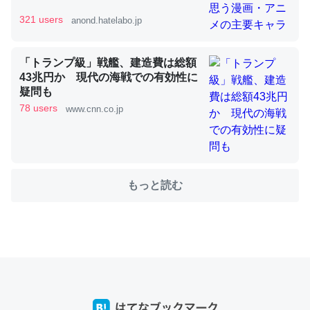
321 users
anond.hatelabo.jp
これを元に考えるとカルシウムを大量に使う脊椎動物と貝
類は苦労してるんだな…。腹足類だと殻を無くしてナメク
「トランプ級」戦艦、建造費は総額
ジになったり努力してるし。
43兆円か 現代の海戦での有効性に
─ニュース :: 【研究発表】昆虫学の大問題＝「昆虫はなぜ海にいな
疑問も
いのか」に関する新仮説
78 users
www.cnn.co.jp
もっと読む
ウチもEchoを実家に置いて４年。でたまに覗いてる。ぼ
ちぼちRingも置こうかと画策中。あと、Googleマップで
位置情報を共有してる。電池残量や充電中かが分かるので
これ見て生きてるなって分かる。
─たまにLINEするくらいだった遠方の父67歳と僕。ITツール導入で
コミュニケーションが劇的に変化した｜tayorini by LIFULL介護