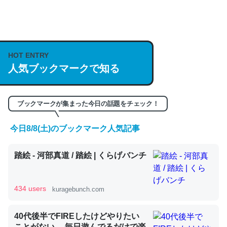
何気にChatGPTの仕組み、特に「トークン」について解
説してる記事が少ないので貴重な良記事。/続編来た
HOT ENTRY
https://isobe324649.hatenablog.com/entry/2023/03/27
人気ブックマークで知る
/064121
─GPTの仕組みと限界についての考察（１） - conceptualization
ブックマークが集まった今日の話題をチェック！
今日8/8(土)のブックマーク人気記事
これは良記事。32768トークンだと英語小説100ページ分
踏絵 - 河部真道 / 踏絵 | くらげバンチ
くらい。小説でいう「ずっと前の伏線」は回収されないけ
ど、短期記憶というには多い分量。進化すればするほど分
かりやすく強くなりそう
434 users
kuragebunch.com
─GPTの仕組みと限界についての考察（１） - conceptualization
40代後半でFIREしたけどやりたい
ことがない。 毎日遊んでるだけで楽