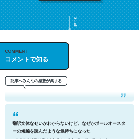
Scroll
COMMENT
これは名文。彼はとてもクレバーなんだろうなと凄く思
コメントで知る
う。英語少しでも読める人は原文もお勧め。自分はこの流
れ好き。Let’s Fucking Go. Then Covid hit. Shit.
記事へみんなの感想が集まる
─今のこの状況が信じられるかい？ by ラーズ・ヌートバー
翻訳文体なせいかわからないけど、なぜかポールオースタ
ーの短編を読んだような気持ちになった
─今のこの状況が信じられるかい？ by ラーズ・ヌートバー