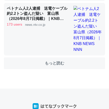
ベトナム人2人逮捕 送電ケーブル
約2.2トン盗んだ疑い 富山県
これを元に考えるとカルシウムを大量に使う脊椎動物と貝
（2026年8月7日掲載）｜KNB
類は苦労してるんだな…。腹足類だと殻を無くしてナメク
NEWS NNN
173 users
news.ntv.co.jp
ジになったり努力してるし。
─ニュース :: 【研究発表】昆虫学の大問題＝「昆虫はなぜ海にいな
いのか」に関する新仮説
もっと読む
ウチもEchoを実家に置いて４年。でたまに覗いてる。ぼ
ちぼちRingも置こうかと画策中。あと、Googleマップで
位置情報を共有してる。電池残量や充電中かが分かるので
これ見て生きてるなって分かる。
─たまにLINEするくらいだった遠方の父67歳と僕。ITツール導入で
コミュニケーションが劇的に変化した｜tayorini by LIFULL介護