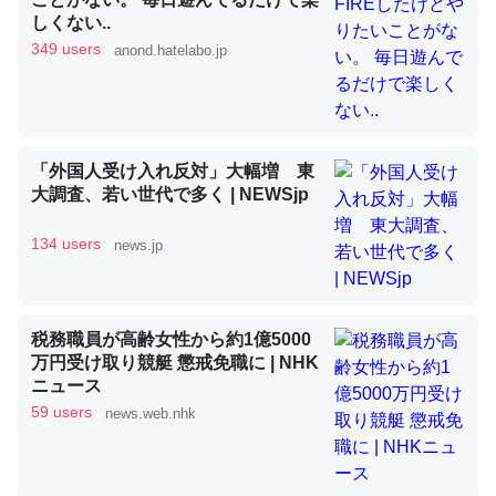
しくない..
349 users
anond.hatelabo.jp
昆虫ってカルシウム少ないのか。知らんかった。調べたら
コオロギのカルシウム分はエビの600分の1程度。
─ニュース :: 【研究発表】昆虫学の大問題＝「昆虫はなぜ海にいな
いのか」に関する新仮説
「外国人受け入れ反対」大幅増 東
大調査、若い世代で多く | NEWSjp
134 users
news.jp
論文では「淡水はカルシウムも酸素も不足してて両方に不
利だから両方が拮抗してるのでは」とあって面白い。海に
税務職員が高齢女性から約1億5000
いる鋏角類（カブトガニ・ウミグモ）はカルシウムを使わ
万円受け取り競艇 懲戒免職に | NHK
ずキチンを強化してる筈だが、酵素が違うのか？
ニュース
59 users
news.web.nhk
─ニュース :: 【研究発表】昆虫学の大問題＝「昆虫はなぜ海にいな
いのか」に関する新仮説