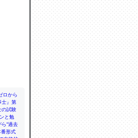
ので貴重
064121
ずっと前
ど分かり
分はエビ