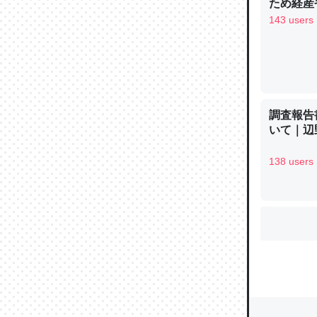
ため経産
143 users
ウチもE
中。あと
れ見て生
─たまにL
調査報告
た｜tayori
いて｜辺
138 users
ちょうど同
きる。一
を実質1
─たまにL
た｜tayori