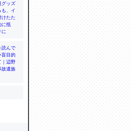
かと画策
るのでこ
的に変化し
う孝行もで
ど、それ
的に変化し