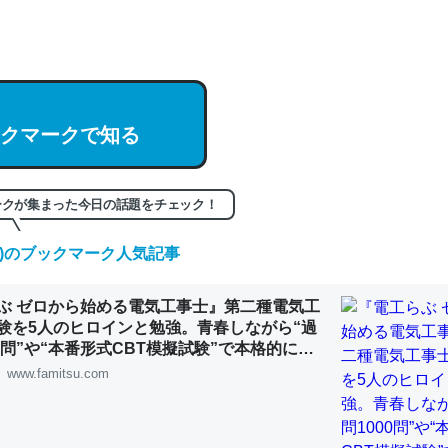
hatGPTの仕組み、特に「トークン」について解説してる記事が少ない
編来た https://isobe324649.hatenablog.com/entry/2023/03/27/
組みと限界についての考察（１） - conceptualization
クマークで知る
記事。32768トークンだと英語小説100ページ分くらい。小説でいう「
ークが集まった今日の話題をチェック！
は回収されないけど、短期記憶というには多い分量。進化すればするほ
くなりそう
(土)のブックマーク人気記事
組みと限界についての考察（１） - conceptualization
ぶ ゼロから始める電気工事士』第二種電気工
験を5人のヒロインと勉強。青春しながら“過
00問”や“本番形式CBT模擬試験”で本格的に学
ルゲーム | ゲーム・エンタメ最新情報のファミ
www.famitsu.com
カルシウム少ないのか。知らんかった。調べたらコオロギのカルシウム
分の1程度。