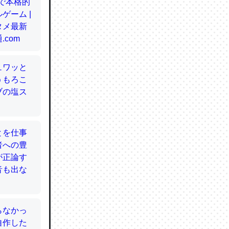
てるので
使わずキ
…。腹足