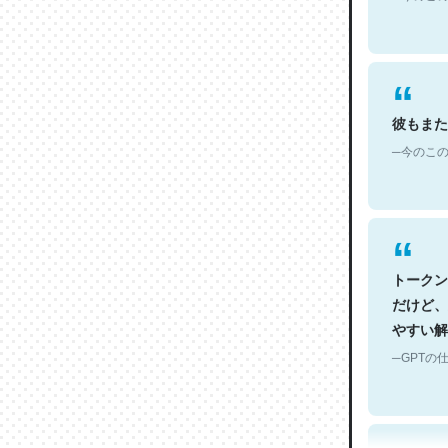
彼もまた
─今のこの
トークン
だけど、
やすい解
─GPTの仕