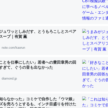
 :: 【研究発表】昆虫学の大問題＝「昆虫はなぜ海にいないのか」に関する新仮説
ジュワッとしみだす、とうもろこしとスペア
「淡水はカルシウムも酸素も不足してて両方に不利だから両方が拮抗し
スープ｜有賀 薫
って面白い。海にいる鋏角類（カブトガニ・ウミグモ）はカルシウムを
化してる筈だが、酵素が違うのか？
note.com/kaorun
 :: 【研究発表】昆虫学の大問題＝「昆虫はなぜ海にいないのか」に関する新仮説
ことを仕事にしたい」若者への豊田章男の回
すぎて、ぐうの音も出なかった
diamond.jp
に考えるとカルシウムを大量に使う脊椎動物と貝類は苦労してるんだな
を無くしてナメクジになったり努力してるし。
 :: 【研究発表】昆虫学の大問題＝「昆虫はなぜ海にいないのか」に関する新仮説
知らなかった」コミケで自作した「ウマ娘」
ズを売ろうとするも、インチ目盛りを付けた