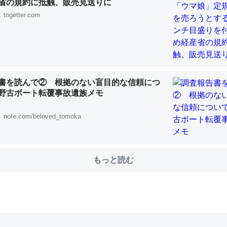
省の規約に抵触、販売見送りに
togetter.com
choを実家に置いて４年。でたまに覗いてる。ぼちぼちRingも置こう
、Googleマップで位置情報を共有してる。電池残量や充電中かが分か
きてるなって分かる。
INEするくらいだった遠方の父67歳と僕。ITツール導入でコミュニケーションが劇
書を読んで② 根拠のない盲目的な信頼につ
ni by LIFULL介護
野古ボート転覆事故遺族メモ
note.com/beloved_tomoka
じ理由でEcho Show 8を設定中でした。PrimeとかSpotifyを支払
もっと読む
生で親と会える残り時間を日数にすると1週間とかの人が多いそうだけ
00倍以上に伸ばす効果があるはず……
INEするくらいだった遠方の父67歳と僕。ITツール導入でコミュニケーションが劇
ni by LIFULL介護