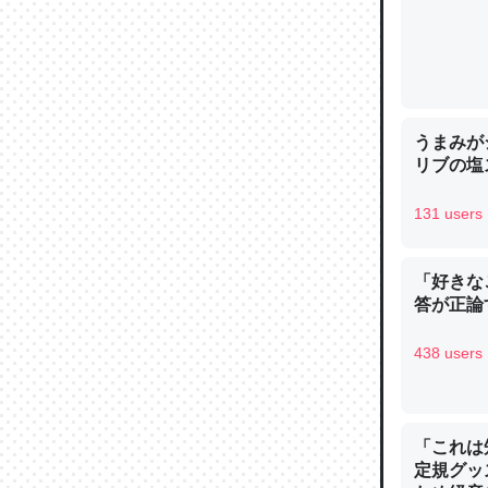
─ニュース
うまみが
論文では
リブの塩
は」とあ
チンを強
131 users
─ニュース
「好きな
答が正論
438 users
これを元
類だと殻
─ニュース
「これは
定規グッ