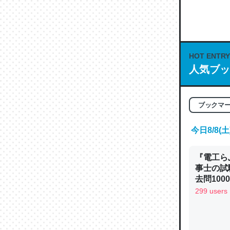
何気にC
な良記事。/続
─GPTの仕
HOT ENTRY
人気ブッ
これは良
ブックマ
の伏線」
やすく強
今日8/8
─GPTの仕
『電工ら
事士の試
去問10
べるノベ
299 users
通.com
昆虫って
の600