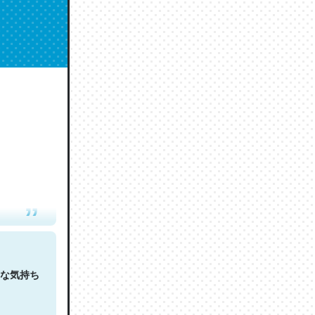
人は原文
な気持ち