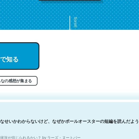
Scroll
で知る
文。彼はとてもクレバーなんだろうなと凄く思う。英語少しでも読める
分はこの流れ好き。Let’s Fucking Go. Then Covid hit. Shit.
状況が信じられるかい？ by ラーズ・ヌートバー
んなの感想が集まる
なせいかわからないけど、なぜかポールオースターの短編を読んだよう
状況が信じられるかい？ by ラーズ・ヌートバー