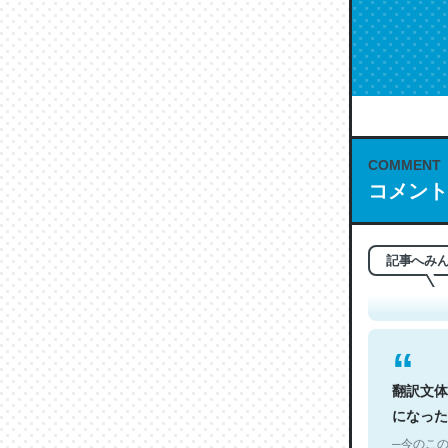
COMMENT
コメント
これは名
もお勧め。自
─今のこの
記事へみ
翻訳文体
になった
─今のこの