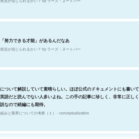
「努力できる才能」があるんだなあ
状況が信じられるかい？ by ラーズ・ヌートバー
について解説していて素晴らしい。ほぼ公式のドキュメントにも書いて
英語だと読んでない人多いよね。この手の記事に珍しく、非常に正しく
説なので続編にも期待。
組みと限界についての考察（１） - conceptualization