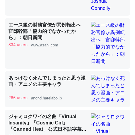
昆虫ってカルシウム少ないのか。知らんかった。調べたら
エース級の財務官僚が異例転出へ
コオロギのカルシウム分はエビの600分の1程度。
官邸幹部「協力的でなかったか
─ニュース :: 【研究発表】昆虫学の大問題＝「昆虫はなぜ海にいな
ら」：朝日新聞
いのか」に関する新仮説
334 users
www.asahi.com
あっけなく死んでしまったと思う漫
論文では「淡水はカルシウムも酸素も不足してて両方に不
画・アニメの主要キャラ
利だから両方が拮抗してるのでは」とあって面白い。海に
いる鋏角類（カブトガニ・ウミグモ）はカルシウムを使わ
286 users
anond.hatelabo.jp
ずキチンを強化してる筈だが、酵素が違うのか？
─ニュース :: 【研究発表】昆虫学の大問題＝「昆虫はなぜ海にいな
いのか」に関する新仮説
ジャミロクワイの名曲「Virtual
Insanity」「Cosmic Girl」
「Canned Heat」公式日本語字幕付