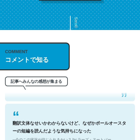
Scroll
COMMENT
これは名文。彼はとてもクレバーなんだろうなと凄く思
コメントで知る
う。英語少しでも読める人は原文もお勧め。自分はこの流
れ好き。Let’s Fucking Go. Then Covid hit. Shit.
─今のこの状況が信じられるかい？ by ラーズ・ヌートバー
記事へみんなの感想が集まる
翻訳文体なせいかわからないけど、なぜかポールオースタ
ーの短編を読んだような気持ちになった
─今のこの状況が信じられるかい？ by ラーズ・ヌートバー