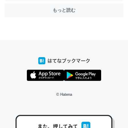
もっと読む
ちょうど同じ理由でEcho Show 8を設定中でした。Prime
とかSpotifyを支払う孝行もできる。一生で親と会える残
り時間を日数にすると1週間とかの人が多いそうだけど、
それを実質100倍以上に伸ばす効果があるはず……
─たまにLINEするくらいだった遠方の父67歳と僕。ITツール導入で
コミュニケーションが劇的に変化した｜tayorini by LIFULL介護
私も3年前ぐらいに祖母の家に設置した。ポケットWifiみ
© Hatena
たいなのでネット環境作ったけどAlexaしか使わないので
回線代ほとんどかからないですよ。参考：
https://toyoshi.hatenablog.com/entry/2019/05/15/1805
34