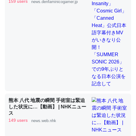
きMVがいきなり公開！「SUMMER
159 users
news.denfaminicogamer.jp
SONIC 2026」での9年ぶりとなる日
本公演を記念して
これを元に考えるとカルシウムを大量に使う脊椎動物と貝
類は苦労してるんだな…。腹足類だと殻を無くしてナメク
ジになったり努力してるし。
─ニュース :: 【研究発表】昆虫学の大問題＝「昆虫はなぜ海にいな
いのか」に関する新仮説
ウチもEchoを実家に置いて４年。でたまに覗いてる。ぼ
ちぼちRingも置こうかと画策中。あと、Googleマップで
熊本 八代 地震の瞬間 手術室は緊迫
位置情報を共有してる。電池残量や充電中かが分かるので
した状況に…【動画】 | NHKニュー
これ見て生きてるなって分かる。
ス
─たまにLINEするくらいだった遠方の父67歳と僕。ITツール導入で
149 users
news.web.nhk
コミュニケーションが劇的に変化した｜tayorini by LIFULL介護