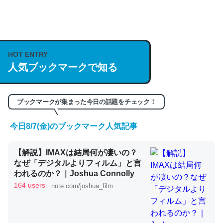
何気にChatGPTの仕組み、特に「トークン」について解
説してる記事が少ないので貴重な良記事。/続編来た
https://isobe324649.hatenablog.com/entry/2023/03/27
HOT ENTRY
/064121
人気ブックマークで知る
─GPTの仕組みと限界についての考察（１） - conceptualization
ブックマークが集まった今日の話題をチェック！
今日8/7(金)のブックマーク人気記事
これは良記事。32768トークンだと英語小説100ページ分
【解説】IMAXは結局何が凄いの？
くらい。小説でいう「ずっと前の伏線」は回収されないけ
なぜ「デジタルよりフィルム」と言
ど、短期記憶というには多い分量。進化すればするほど分
われるのか？｜Joshua Connolly
かりやすく強くなりそう
164 users
note.com/joshua_film
─GPTの仕組みと限界についての考察（１） - conceptualization