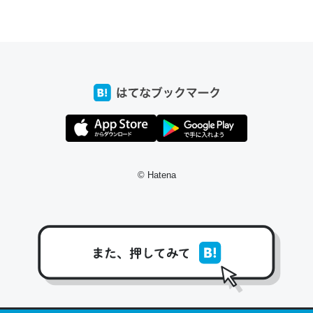
ちょうど同じ理由でEcho Show 8を設定中でした。Prime
とかSpotifyを支払う孝行もできる。一生で親と会える残
り時間を日数にすると1週間とかの人が多いそうだけど、
それを実質100倍以上に伸ばす効果があるはず……
─たまにLINEするくらいだった遠方の父67歳と僕。ITツール導入で
コミュニケーションが劇的に変化した｜tayorini by LIFULL介護
© Hatena
私も3年前ぐらいに祖母の家に設置した。ポケットWifiみ
たいなのでネット環境作ったけどAlexaしか使わないので
回線代ほとんどかからないですよ。参考：
https://toyoshi.hatenablog.com/entry/2019/05/15/1805
34