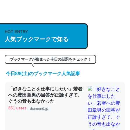
何気にChatGPTの仕組み、特に「トークン」について解
説してる記事が少ないので貴重な良記事。/続編来た
https://isobe324649.hatenablog.com/entry/2023/03/27
HOT ENTRY
人気ブックマークで知る
/064121
─GPTの仕組みと限界についての考察（１） - conceptualization
ブックマークが集まった今日の話題をチェック！
今日8/8(土)のブックマーク人気記事
これは良記事。32768トークンだと英語小説100ページ分
「好きなことを仕事にしたい」若者
くらい。小説でいう「ずっと前の伏線」は回収されないけ
への豊田章男の回答が正論すぎて、
ど、短期記憶というには多い分量。進化すればするほど分
ぐうの音も出なかった
かりやすく強くなりそう
351 users
diamond.jp
─GPTの仕組みと限界についての考察（１） - conceptualization