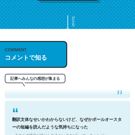
Scroll
COMMENT
これは名文。彼はとてもクレバーなんだろうなと凄く思
コメントで知る
う。英語少しでも読める人は原文もお勧め。自分はこの流
れ好き。Let’s Fucking Go. Then Covid hit. Shit.
─今のこの状況が信じられるかい？ by ラーズ・ヌートバー
記事へみんなの感想が集まる
翻訳文体なせいかわからないけど、なぜかポールオースタ
ーの短編を読んだような気持ちになった
─今のこの状況が信じられるかい？ by ラーズ・ヌートバー