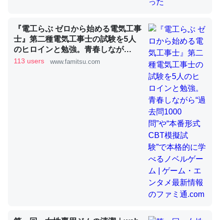
『電工らぶ ゼロから始める電気工事
昆虫ってカルシウム少ないのか。知らんかった。調べたら
士』第二種電気工事士の試験を5人
コオロギのカルシウム分はエビの600分の1程度。
のヒロインと勉強。青春しなが
ら“過去問1000問”や“本番形式CBT
113 users
www.famitsu.com
─ニュース :: 【研究発表】昆虫学の大問題＝「昆虫はなぜ海にいな
いのか」に関する新仮説
模擬試験”で本格的に学べるノベル
ゲーム | ゲーム・エンタメ最新情報
のファミ通.com
論文では「淡水はカルシウムも酸素も不足してて両方に不
利だから両方が拮抗してるのでは」とあって面白い。海に
いる鋏角類（カブトガニ・ウミグモ）はカルシウムを使わ
ずキチンを強化してる筈だが、酵素が違うのか？
─ニュース :: 【研究発表】昆虫学の大問題＝「昆虫はなぜ海にいな
いのか」に関する新仮説