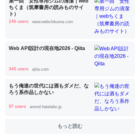
第一回 女性専用ジムの清潔｜web
ちくま（筑摩書房の読みものサイ
ト）
これを元に考えるとカルシウムを大量に使う脊椎動物と貝
246 users
www.webchikuma.com
類は苦労してるんだな…。腹足類だと殻を無くしてナメク
ジになったり努力してるし。
─ニュース :: 【研究発表】昆虫学の大問題＝「昆虫はなぜ海にいな
Web API設計の現在地2026 - Qiita
いのか」に関する新仮説
345 users
qiita.com
もう俺達の世代には酒もダメだ、な
ウチもEchoを実家に置いて４年。でたまに覗いてる。ぼ
ろう系作品しかない
ちぼちRingも置こうかと画策中。あと、Googleマップで
位置情報を共有してる。電池残量や充電中かが分かるので
97 users
anond.hatelabo.jp
これ見て生きてるなって分かる。
─たまにLINEするくらいだった遠方の父67歳と僕。ITツール導入で
もっと読む
コミュニケーションが劇的に変化した｜tayorini by LIFULL介護