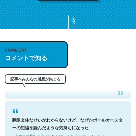
Scroll
COMMENT
これは名文。彼はとてもクレバーなんだろうなと凄く思
コメントで知る
う。英語少しでも読める人は原文もお勧め。自分はこの流
れ好き。Let’s Fucking Go. Then Covid hit. Shit.
─今のこの状況が信じられるかい？ by ラーズ・ヌートバー
記事へみんなの感想が集まる
翻訳文体なせいかわからないけど、なぜかポールオースタ
ーの短編を読んだような気持ちになった
─今のこの状況が信じられるかい？ by ラーズ・ヌートバー