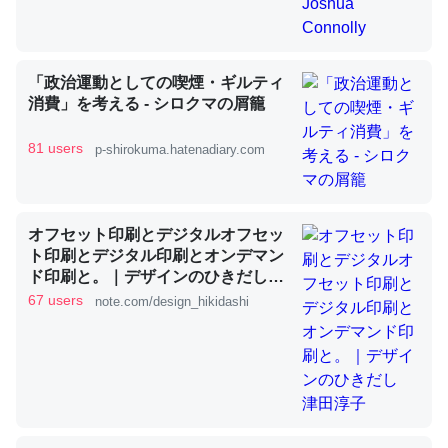
昆虫ってカルシウム少ないのか。知らんかった。調べたら
「政治運動としての喫煙・ギルティ
コオロギのカルシウム分はエビの600分の1程度。
消費」を考える - シロクマの屑籠
─ニュース :: 【研究発表】昆虫学の大問題＝「昆虫はなぜ海にいな
いのか」に関する新仮説
81 users
p-shirokuma.hatenadiary.com
オフセット印刷とデジタルオフセッ
ト印刷とデジタル印刷とオンデマン
論文では「淡水はカルシウムも酸素も不足してて両方に不
ド印刷と。｜デザインのひきだし
利だから両方が拮抗してるのでは」とあって面白い。海に
津田淳子
67 users
note.com/design_hikidashi
いる鋏角類（カブトガニ・ウミグモ）はカルシウムを使わ
ずキチンを強化してる筈だが、酵素が違うのか？
─ニュース :: 【研究発表】昆虫学の大問題＝「昆虫はなぜ海にいな
いのか」に関する新仮説