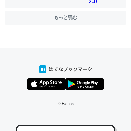
もっと読む
ちょうど同じ理由でEcho Show 8を設定中でした。Prime
とかSpotifyを支払う孝行もできる。一生で親と会える残
り時間を日数にすると1週間とかの人が多いそうだけど、
それを実質100倍以上に伸ばす効果があるはず……
─たまにLINEするくらいだった遠方の父67歳と僕。ITツール導入で
コミュニケーションが劇的に変化した｜tayorini by LIFULL介護
私も3年前ぐらいに祖母の家に設置した。ポケットWifiみ
© Hatena
たいなのでネット環境作ったけどAlexaしか使わないので
回線代ほとんどかからないですよ。参考：
https://toyoshi.hatenablog.com/entry/2019/05/15/1805
34