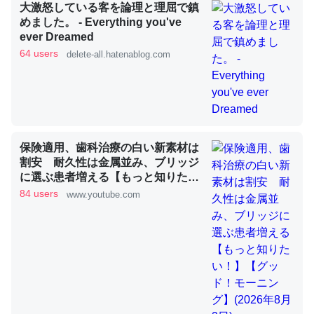
大激怒している客を論理と理屈で鎮
めました。 - Everything you've
ever Dreamed
これを元に考えるとカルシウムを大量に使う脊椎動物と貝
64 users
delete-all.hatenablog.com
類は苦労してるんだな…。腹足類だと殻を無くしてナメク
ジになったり努力してるし。
─ニュース :: 【研究発表】昆虫学の大問題＝「昆虫はなぜ海にいな
いのか」に関する新仮説
保険適用、歯科治療の白い新素材は
割安 耐久性は金属並み、ブリッジ
に選ぶ患者増える【もっと知りた
い！】【グッド！モーニング】
84 users
www.youtube.com
ウチもEchoを実家に置いて４年。でたまに覗いてる。ぼ
(2026年8月3日)
ちぼちRingも置こうかと画策中。あと、Googleマップで
位置情報を共有してる。電池残量や充電中かが分かるので
これ見て生きてるなって分かる。
─たまにLINEするくらいだった遠方の父67歳と僕。ITツール導入で
コミュニケーションが劇的に変化した｜tayorini by LIFULL介護