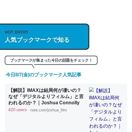
何気にChatGPTの仕組み、特に「トークン」について解
説してる記事が少ないので貴重な良記事。/続編来た
https://isobe324649.hatenablog.com/entry/2023/03/27
HOT ENTRY
人気ブックマークで知る
/064121
─GPTの仕組みと限界についての考察（１） - conceptualization
ブックマークが集まった今日の話題をチェック！
今日8/7(金)のブックマーク人気記事
これは良記事。32768トークンだと英語小説100ページ分
【解説】IMAXは結局何が凄いの？
くらい。小説でいう「ずっと前の伏線」は回収されないけ
なぜ「デジタルよりフィルム」と言
ど、短期記憶というには多い分量。進化すればするほど分
われるのか？｜Joshua Connolly
かりやすく強くなりそう
420 users
note.com/joshua_film
─GPTの仕組みと限界についての考察（１） - conceptualization