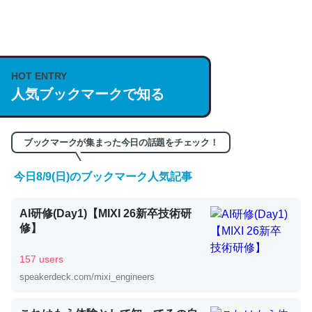
何気にChatGPTの仕組み、特に「トークン」について解
説してる記事が少ないので貴重な良記事。/続編来た
HOT ENTRY
https://isobe324649.hatenablog.com/entry/2023/03/27
人気ブックマークで知る
/064121
─GPTの仕組みと限界についての考察（１） - conceptualization
ブックマークが集まった今日の話題をチェック！
今日8/9(日)のブックマーク人気記事
これは良記事。32768トークンだと英語小説100ページ分
AI研修(Day1)【MIXI 26新卒技術研
くらい。小説でいう「ずっと前の伏線」は回収されないけ
修】
ど、短期記憶というには多い分量。進化すればするほど分
かりやすく強くなりそう
157 users
─GPTの仕組みと限界についての考察（１） - conceptualization
speakerdeck.com/mixi_engineers