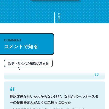
Scroll
COMMENT
これは名文。彼はとてもクレバーなんだろうなと凄く思
コメントで知る
う。英語少しでも読める人は原文もお勧め。自分はこの流
れ好き。Let’s Fucking Go. Then Covid hit. Shit.
─今のこの状況が信じられるかい？ by ラーズ・ヌートバー
記事へみんなの感想が集まる
翻訳文体なせいかわからないけど、なぜかポールオースタ
ーの短編を読んだような気持ちになった
─今のこの状況が信じられるかい？ by ラーズ・ヌートバー