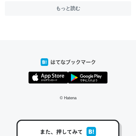
もっと読む
ちょうど同じ理由でEcho Show 8を設定中でした。Prime
とかSpotifyを支払う孝行もできる。一生で親と会える残
り時間を日数にすると1週間とかの人が多いそうだけど、
それを実質100倍以上に伸ばす効果があるはず……
─たまにLINEするくらいだった遠方の父67歳と僕。ITツール導入で
コミュニケーションが劇的に変化した｜tayorini by LIFULL介護
© Hatena
私も3年前ぐらいに祖母の家に設置した。ポケットWifiみ
たいなのでネット環境作ったけどAlexaしか使わないので
回線代ほとんどかからないですよ。参考：
https://toyoshi.hatenablog.com/entry/2019/05/15/1805
34