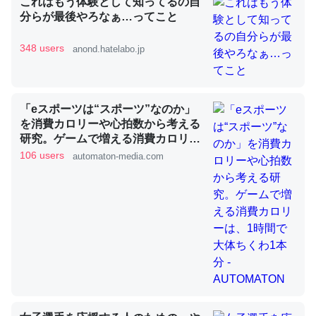
これはもう体験として知ってるの自
分らが最後やろなぁ…ってこと
348 users
anond.hatelabo.jp
昆虫ってカルシウム少ないのか。知らんかった。調べたら
コオロギのカルシウム分はエビの600分の1程度。
─ニュース :: 【研究発表】昆虫学の大問題＝「昆虫はなぜ海にいな
いのか」に関する新仮説
「eスポーツは“スポーツ”なのか」
を消費カロリーや心拍数から考える
研究。ゲームで増える消費カロリー
は、1時間で大体ちくわ1本分 -
106 users
automaton-media.com
AUTOMATON
論文では「淡水はカルシウムも酸素も不足してて両方に不
利だから両方が拮抗してるのでは」とあって面白い。海に
いる鋏角類（カブトガニ・ウミグモ）はカルシウムを使わ
ずキチンを強化してる筈だが、酵素が違うのか？
─ニュース :: 【研究発表】昆虫学の大問題＝「昆虫はなぜ海にいな
いのか」に関する新仮説