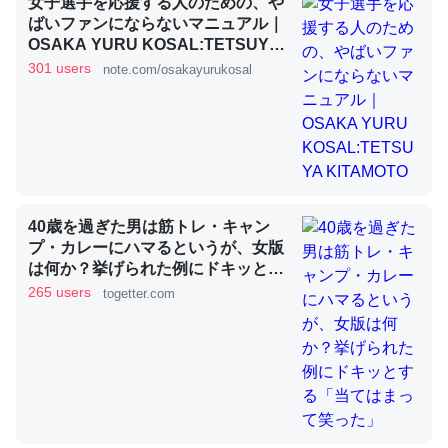
女子選手を応援する人のための、や
ばいファンにならないマニュアル｜
OSAKA YURU KOSAL:TETSUYA
KITAMOTO
これを元に考えるとカルシウムを大量に使う脊椎動物と貝
301 users
note.com/osakayurukosal
類は苦労してるんだな…。腹足類だと殻を無くしてナメク
ジになったり努力してるし。
─ニュース :: 【研究発表】昆虫学の大問題＝「昆虫はなぜ海にいな
いのか」に関する新仮説
40歳を過ぎた男は筋トレ・キャン
プ・カレーにハマるというが、女版
は何か？挙げられた例にドキッとす
ウチもEchoを実家に置いて４年。でたまに覗いてる。ぼ
る「当てはまって笑った」
265 users
togetter.com
ちぼちRingも置こうかと画策中。あと、Googleマップで
位置情報を共有してる。電池残量や充電中かが分かるので
これ見て生きてるなって分かる。
─たまにLINEするくらいだった遠方の父67歳と僕。ITツール導入で
コミュニケーションが劇的に変化した｜tayorini by LIFULL介護